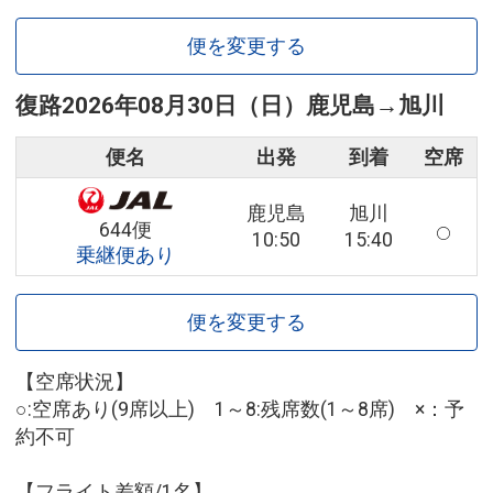
便を変更する
復路
2026年08月30日（日）
鹿児島
→
旭川
便名
出発
到着
空席
鹿児島
旭川
644便
10:50
15:40
乗継便あり
便を変更する
【空席状況】
○:空席あり(9席以上) 1～8:残席数(1～8席) ×：予
約不可
【フライト差額/1名】