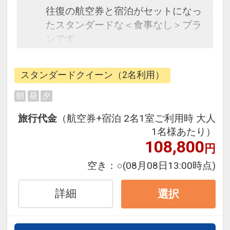
往復の航空券と宿泊がセットになっ
たスタンダードな＜食事なし＞プラ
ンです。
フライトと宿泊を自由に組み合わせ
できるダイナミックパッケージだか
スタンダードクイーン（2名利用）
ら、一都市滞在はもちろん周遊旅行
にも最適！
朝
昼
夕
旅行期間中の1泊だけの宿泊や延
旅行代金
（航空券+宿泊 2名1室ご利用時 大人
泊・飛び泊なども自由自在です。
1名様あたり）
フライトは、安心のJAL（または
108,800
円
JALグループ）確約！フライトマイ
ル50%貯まります。
空き：
○
(08月08日13:00時点)
オプションでレンタカーや現地交
通・体験プランなどの追加（同時予
詳細
選択
約）が可能なプランもございます。