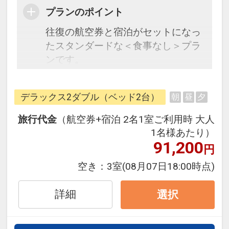
プランのポイント
往復の航空券と宿泊がセットになっ
たスタンダードな＜食事なし＞プラ
ンです。
フライトと宿泊を自由に組み合わせ
できるダイナミックパッケージだか
デラックス2ダブル（ベッド2台）
朝
昼
夕
ら、一都市滞在はもちろん周遊旅行
にも最適！
旅行代金
（航空券+宿泊 2名1室ご利用時 大人
旅行期間中の1泊だけの宿泊や延
1名様あたり）
泊・飛び泊なども自由自在です。
91,200
円
フライトは、安心のJAL（または
空き：
3室
(08月07日18:00時点)
JALグループ）確約！フライトマイ
ル50%貯まります。
詳細
選択
オプションでレンタカーや現地交
通・体験プランなどの追加（同時予
約）が可能なプランもございます。