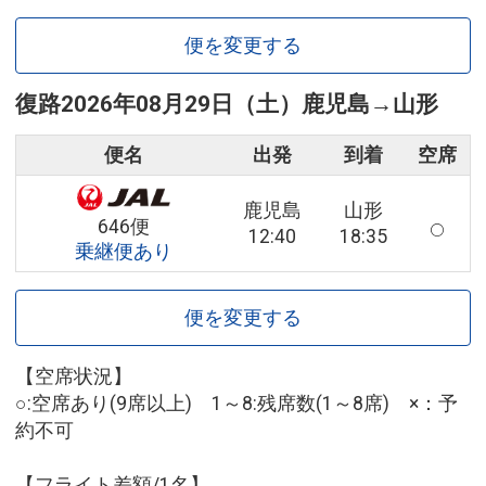
便を変更する
復路
2026年08月29日（土）
鹿児島
→
山形
便名
出発
到着
空席
鹿児島
山形
646便
12:40
18:35
乗継便あり
便を変更する
【空席状況】
○:空席あり(9席以上) 1～8:残席数(1～8席) ×：予
約不可
【フライト差額/1名】