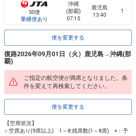
沖縄
鹿児島
1
(那覇)
50便
13:40
07:15
乗継便あり
便を変更する
復路
2026年09月01日（火）
鹿児島
→
沖縄(那
覇)
ご指定の航空便が満席となりました。条
件を変えて再検索してください。
便を変更する
【空席状況】
○:空席あり(9席以上) 1～8:残席数(1～8席) ×：予