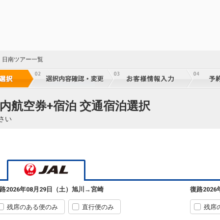
・日南ツアー一覧
国内航空券+宿泊 交通宿泊選択
さい
旭川
宮崎
+2,400円
552便
09:50
16:00
乗継便あり
路
2026年08月29日（土）
旭川
→
宮崎
復路
202
68
クラスJを利用する
+12,600円
3
乗継
残席のある便のみ
直行便のみ
残席
旭川
宮崎
選択中