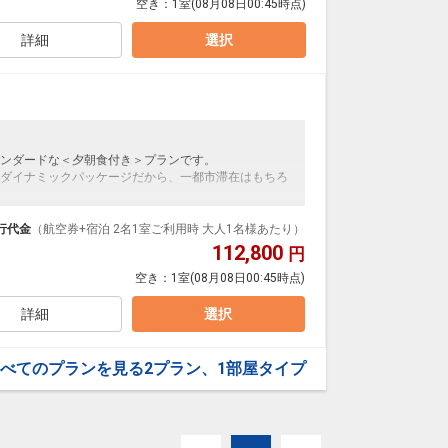
空き：
1室
(08月08日00:45時点)
ストラン
め、和風から洋風までバラエティー豊かなメニューを
詳細
選択
0)
ンダードな＜夕朝食付き＞プランです。
ダイナミックパッケージだから、一都市滞在はもちろ
泊なども自由自在です。
ループ）確約！フライトマイル50%貯まります。
行代金
（航空券+宿泊 2名1室ご利用時 大人1名様あたり）
プランなどの追加（同時予約）が可能なプランもござ
112,800
円
空き：
1室
(08月08日00:45時点)
ストラン
め、和風から洋風までバラエティー豊かなメニューを
詳細
選択
0)
べてのプランを見る
2プラン、1部屋タイプ
:30)