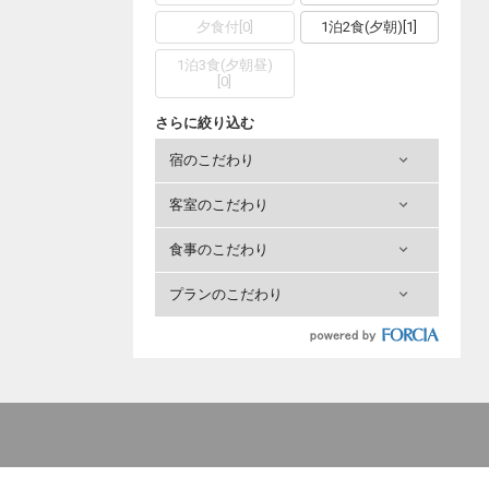
夕食付
[
0
]
1泊2食(夕朝)
[
1
]
1泊3食(夕朝昼)
[
0
]
さらに絞り込む
宿のこだわり
客室のこだわり
食事のこだわり
プランのこだわり