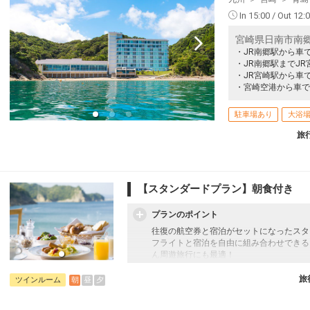
In 15:00 / Out 12:
宮崎県日南市南
・JR南郷駅から車
・JR南郷駅までJR
・JR宮崎駅から車で
・宮崎空港から車で
駐車場あり
大浴
旅
【スタンダードプラン】朝食付き
プランのポイント
往復の航空券と宿泊がセットになったスタ
フライトと宿泊を自由に組み合わせできる
ん周遊旅行にも最適！
旅行期間中の1泊だけの宿泊や延泊・飛び
フライトは、安心のJAL（またはJALグ
旅
朝
昼
夕
ツインルーム
オプションでレンタカーや現地交通・体験
います。