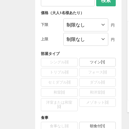
検索
価格（大人1名様あたり）
下限
円
上限
円
部屋タイプ
シングル
[
0
]
ツイン
[
1
]
トリプル
[
0
]
フォース
[
0
]
セミダブル
[
0
]
ダブル
[
0
]
和室
[
0
]
和洋室
[
0
]
洋室または和室
メゾネット
[
0
]
[
0
]
食事
食事なし
[
0
]
朝食付
[
1
]