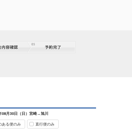
宮崎
旭川
6年08月30日（日）
宮崎
→
旭川
+0円
8便
07:35
12:45
便あり
のある便のみ
直行便のみ
クラスJを利用する
+33,700円
6