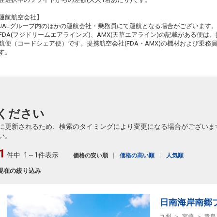
運航航空会社】
JALグループ内のほかの運航会社・乗務員にて運航となる場合がございます
FDA(フジドリームエアラインズ)、AMX(天草エアライン)の記載がある便は、提
航便（コードシェア便）です。提携航空会社(FDA・AMX)の機材および乗
す。
ください
に更新されるため、検索のタイミングにより変更になる場合がございま
い。
1
件中
1～1件表示
価格の安い順
価格の高い順
人気順
現在の絞り込み
日南海岸南郷
九州
宮崎
青島