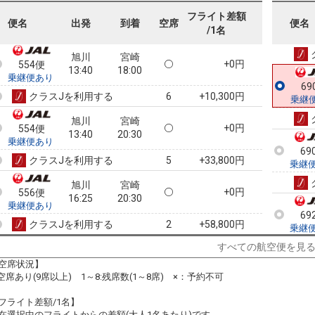
552便
09:50
18:00
乗継便あり
フライト差額
68
便名
出発
到着
空席
便名
/1名
クラスJを利用する
+10,300円
6
乗継
旭川
宮崎
+0円
554便
13:40
18:00
乗継便あり
69
クラスJを利用する
+10,300円
6
乗継
旭川
宮崎
+0円
554便
13:40
20:30
乗継便あり
69
クラスJを利用する
+33,800円
5
乗継
旭川
宮崎
+0円
556便
16:25
20:30
乗継便あり
69
クラスJを利用する
+58,800円
2
乗継
すべての航空便を見
空席状況】
:空席あり(9席以上) 1～8:残席数(1～8席) ×：予約不可
69
乗継
フライト差額/1名】
在選択中のフライトからの差額(大人1名あたり)です。