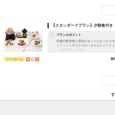
雄大な海を眺めながら海の幸を楽しめるレ
日向灘で水揚げされた新鮮な海の幸をはじ
ご用意いたしております。
【朝食】
営業時間 7:00～10:00(ラストオーダー9:3
【スタンダードプラン】夕朝食付き
ビュッフェ形式またはセットメニュー
プランのポイント
往復の航空券と宿泊がセットになったスタ
フライトと宿泊を自由に組み合わせできる
ん周遊旅行にも最適！
旅行期間中の1泊だけの宿泊や延泊・飛び
フライトは、安心のJAL（またはJALグ
旅
朝
昼
夕
ツインルーム
オプションでレンタカーや現地交通・体験
います。
雄大な海を眺めながら海の幸を楽しめるレ
日向灘で水揚げされた新鮮な海の幸をはじ
ご用意いたしております。
【朝食】
営業時間 7:00～10:00(ラストオーダー9:3
す
ビュッフェ形式またはセットメニュー
【夕食】
営業時間 18:00～21:00(ラストオーダー20
ホテルおまかせディナー