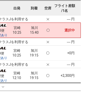
宮崎
旭川
フライト差額
+0円
8便
出発
到着
空席
07:35
15:40
/1名
便あり
クラスJを利用する
― 円
宮崎
旭川
選択中
0便
10:25
15:40
便あり
クラスJを利用する
― 円
宮崎
旭川
+0円
0便
10:25
19:15
便あり
クラスJを利用する
― 円
宮崎
旭川
+2,300円
2便
12:10
19:15
便あり
クラスJを利用する
+61,000円
る
5
宮崎
旭川
5
+14,900円
4便
13:50
19:15
便あり
クラスJを利用する
+36,000円
2