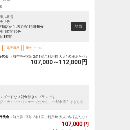
00
郷町城浦
で約4分
地図
宮崎駅からJRで約1時間40分
約1時間10分
約1時間
場
露天風呂
屋外プール
行代金
（航空券+宿泊 2名1室ご利用時 大人1名様あたり）
107,000～112,800
円
ンダードな＜朝食付き＞プランです。
ダイナミックパッケージだから、一都市滞在はもちろ
泊なども自由自在です。
ループ）確約！フライトマイル50%貯まります。
行代金
（航空券+宿泊 2名1室ご利用時 大人1名様あたり）
プランなどの追加（同時予約）が可能なプランもござ
107,000
円