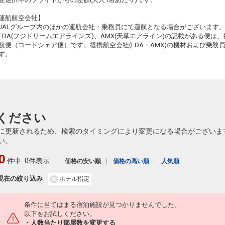
札幌
大分
運航航空会社】
(新千歳)
4
+10,200円
2008便
67
18:35
JALグループ内のほかの運航会社・乗務員にて運航となる場合がございます
15:00
乗継便あり
乗継
FDA(フジドリームエアラインズ)、AMX(天草エアライン)の記載がある便は、提
クラスJを利用する
― 円
航便（コードシェア便）です。提携航空会社(FDA・AMX)の機材および乗
す。
札幌
大分
(新千歳)
4
+21,700円
518便
67
21:45
17:00
乗継便あり
乗継
クラスJを利用する
― 円
札幌
大分
(新千歳)
3
+21,700円
520便
67
ください
21:45
17:15
乗継便あり
乗継
に更新されるため、検索のタイミングにより変更になる場合がございま
クラスJを利用する
+63,500円
3
い。
札幌
大分
0
(新千歳)
5
+28,900円
522便
件中
0件表示
21:45
価格の安い順
価格の高い順
人気順
17:55
乗継便あり
現在の絞り込み
ホテル指定
クラスJを利用する
― 円
条件に当てはまる宿泊施設が見つかりませんでした。
以下をお試しください。
・人数当たり部屋数を変更する