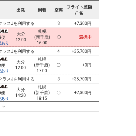
札幌
大分
フライト差額
(新千歳)
8
+3,500円
4便
出発
到着
空席
10:15
/1名
15:05
便あり
クラスJを利用する
+7,300円
3
札幌
大分
(新千歳)
選択中
8便
12:00
16:00
便あり
クラスJを利用する
+35,700円
4
札幌
大分
(新千歳)
+0円
8便
12:00
17:00
便あり
クラスJを利用する
+35,700円
3
札幌
大分
(新千歳)
+2,300円
0便
14:20
18:15
便あり
クラスJを利用する
+38,000円
る
5
札幌
大分
(新千歳)
+2,300円
0便
14:20
19:15
便あり
クラスJを利用する
+6,100円
3