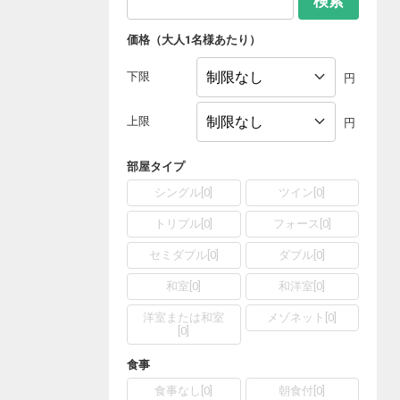
検索
価格（大人1名様あたり）
下限
円
上限
円
部屋タイプ
シングル
[
0
]
ツイン
[
0
]
トリプル
[
0
]
フォース
[
0
]
セミダブル
[
0
]
ダブル
[
0
]
和室
[
0
]
和洋室
[
0
]
洋室または和室
メゾネット
[
0
]
[
0
]
食事
食事なし
[
0
]
朝食付
[
0
]