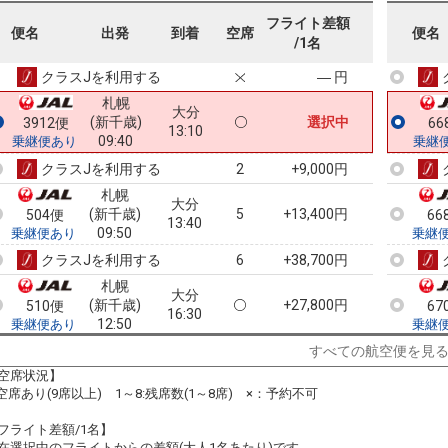
札幌
大分
フライト差額
(新千歳)
― 円
2000便
66
便名
出発
到着
空席
便名
13:10
/1名
09:00
乗継便あり
乗継
クラスJを利用する
― 円
札幌
大分
(新千歳)
選択中
3912便
66
13:10
09:40
乗継便あり
乗継
クラスJを利用する
+9,000円
2
札幌
大分
(新千歳)
5
+13,400円
504便
66
13:40
09:50
乗継便あり
乗継
クラスJを利用する
+38,700円
6
札幌
大分
(新千歳)
+27,800円
510便
67
16:30
12:50
乗継便あり
乗継
クラスJを利用する
+62,400円
6
すべての航空便を見
空席状況】
札幌
大分
:空席あり(9席以上) 1～8:残席数(1～8席) ×：予約不可
(新千歳)
6
+10,500円
512便
67
18:10
14:05
乗継便あり
乗継
フライト差額/1名】
クラスJを利用する
― 円
在選択中のフライトからの差額(大人1名あたり)です。