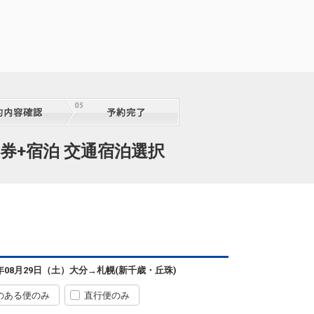
札幌
大分
(新千歳)
7
+21,200円
2便
07:35
11:20
便あり
クラスJを利用する
+38,700円
4
札幌
大分
(新千歳)
6
+19,800円
2便
券+宿泊 交通宿泊選択
07:35
11:55
便あり
クラスJを利用する
+36,900円
6
札幌
大分
(新千歳)
― 円
62便
08:45
13:35
便あり
クラスJを利用する
― 円
札幌
大分
6年08月29日（土）
大分
→
札幌(新千歳・丘珠)
(新千歳)
5
+3,500円
4便
10:15
14:15
便あり
のある便のみ
直行便のみ
クラスJを利用する
+7,300円
2