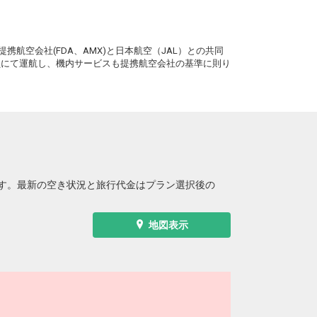
札幌
大分
(新千歳)
+2,300円
2便
17:05
。
21:30
便あり
携航空会社(FDA、AMX)と日本航空（JAL）との共同
クラスJを利用する
+6,100円
3
務員にて運航し、機内サービスも提携航空会社の基準に則り
札幌
大分
(新千歳)
+1,100円
2便
17:05
22:10
便あり
クラスJを利用する
+23,700円
3
札幌
大分
(新千歳)
+1,100円
2便
17:05
22:20
便あり
す。最新の空き状況と旅行代金はプラン選択後の
クラスJを利用する
+5,000円
3
地図表示