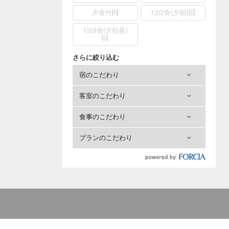
夕食付
[
0
]
1泊2食(夕朝)
[
0
]
1泊3食(夕朝昼)
[
0
]
さらに絞り込む
宿のこだわり
客室のこだわり
食事のこだわり
プランのこだわり