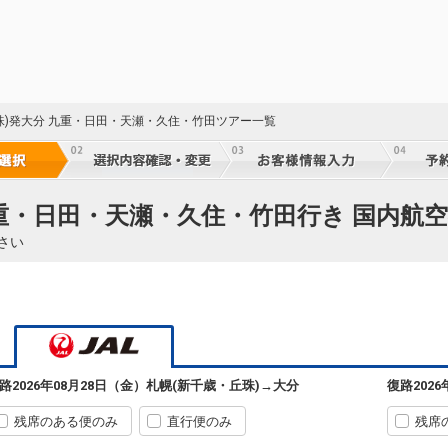
66
珠)発大分 九重・日田・天瀬・久住・竹田ツアー一覧
乗継
札幌
大分
(新千歳)
+4,300円
590便
66
九重・日田・天瀬・久住・竹田行き 国内航空
11:20
07:35
乗継便あり
乗継
さい
クラスJを利用する
+64,800円
2
札幌
大分
(新千歳)
+4,300円
500便
23
11:20
07:40
乗継便あり
乗継
クラスJを利用する
+64,800円
2
札幌
大分
路
2026年08月28日（金）
札幌(新千歳・丘珠)
→
大分
復路
202
(新千歳)
5
+8,200円
502便
66
13:40
08:50
乗継便あり
乗継
残席のある便のみ
直行便のみ
残席
クラスJを利用する
+38,700円
2