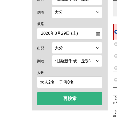
到着
復路
出発
到着
人数
再検索
【
○
【
現