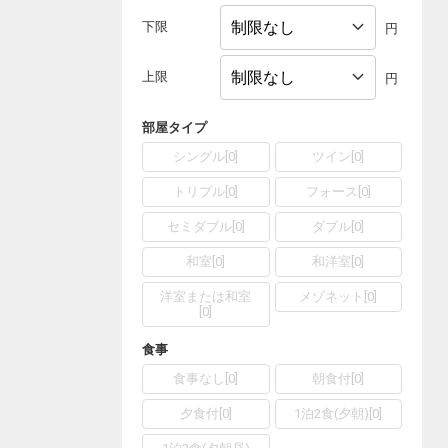
下限
円
上限
円
部屋タイプ
シングル
[
0
]
ツイン
[
0
]
トリプル
[
0
]
フォース
[
0
]
セミダブル
[
0
]
ダブル
[
0
]
和室
[
0
]
和洋室
[
0
]
洋室または和室
メゾネット
[
0
]
[
0
]
食事
食事なし
[
0
]
朝食付
[
0
]
夕食付
[
0
]
1泊2食(夕朝)
[
0
]