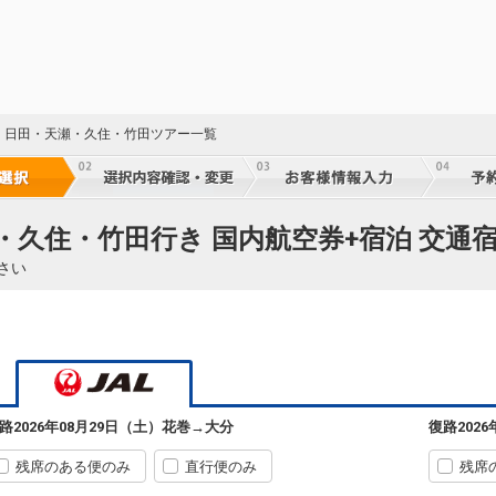
・日田・天瀬・久住・竹田ツアー一覧
・久住・竹田行き 国内航空券+宿泊 交通
さい
路
2026年08月29日（土）
花巻
→
大分
復路
202
残席のある便のみ
直行便のみ
残席