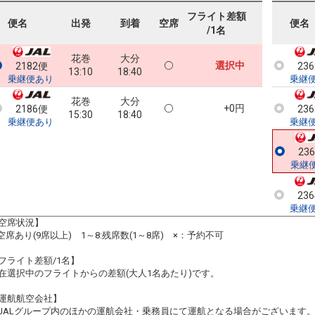
フライト差額
便名
出発
到着
空席
便名
/1名
花巻
大分
選択中
2182便
23
13:10
18:40
乗継便あり
乗継
花巻
大分
+0円
2186便
23
15:30
18:40
乗継便あり
乗継
23
乗継
23
乗継
空席状況】
:空席あり(9席以上) 1～8:残席数(1～8席) ×：予約不可
フライト差額/1名】
在選択中のフライトからの差額(大人1名あたり)です。
運航航空会社】
JALグループ内のほかの運航会社・乗務員にて運航となる場合がございます