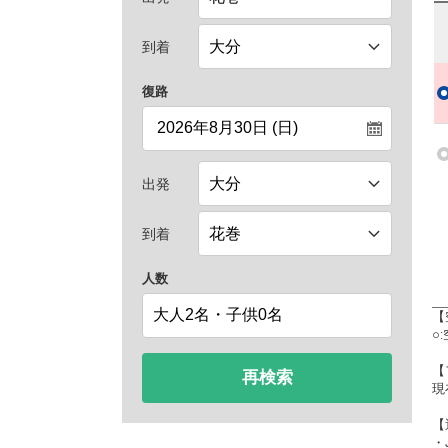
到着
復路
出発
到着
人数
【
○
【
再検索
現
【
・