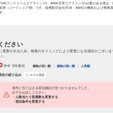
FDA(フジドリームエアラインズ)、AMX(天草エアライン)の記載がある便は、提
航便（コードシェア便）です。提携航空会社(FDA・AMX)の機材および乗
す。
ください
に更新されるため、検索のタイミングにより変更になる場合がございま
い。
0
件中
0件表示
価格の安い順
価格の高い順
人気順
現在の絞り込み
ホテル指定
条件に当てはまる宿泊施設が見つかりませんでした。
以下をお試しください。
・人数当たり部屋数を変更する
・宿泊条件を変更する