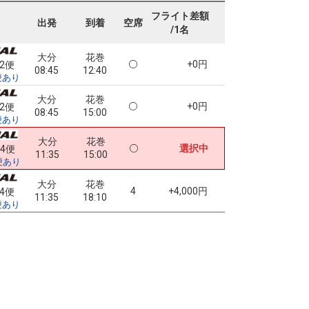
フライト差額
出発
到着
空席
/1名
大分
花巻
+0円
62便
08:45
12:40
便あり
大分
花巻
+0円
62便
08:45
15:00
便あり
大分
花巻
選択中
64便
11:35
15:00
便あり
大分
花巻
4
+4,000円
64便
11:35
18:10
便あり
。