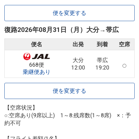
便を変更する
復路
2026年08月31日（月）
大分
→
帯広
便名
出発
到着
空席
大分
帯広
668便
12:00
19:20
乗継便あり
便を変更する
【空席状況】
○:空席あり(9席以上) 1～8:残席数(1～8席) ×：予
約不可
【フライト差額/1名】