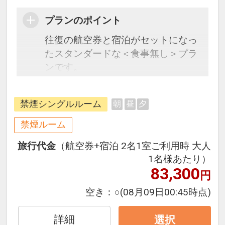
プランのポイント
往復の航空券と宿泊がセットになっ
たスタンダードな＜食事無し＞プラ
ンです。
フライトと宿泊を自由に組み合わせ
できるダイナミックパッケージだか
禁煙シングルルーム
朝
昼
夕
ら、一都市滞在はもちろん周遊旅行
にも最適！
禁煙ルーム
旅行期間中の1泊だけの宿泊や延
旅行代金
（航空券+宿泊 2名1室ご利用時 大人
泊・飛び泊なども自由自在です。
1名様あたり）
フライトは、安心のJAL（または
83,300
円
JALグループ）確約！フライトマイ
ル50%貯まります。
空き：
○
(08月09日00:45時点)
オプションでレンタカーや現地交
通・体験プランなどの追加（同時予
詳細
選択