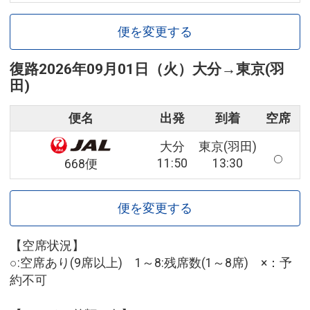
便を変更する
復路
2026年09月01日（火）
大分
→
東京(羽
田)
便名
出発
到着
空席
大分
東京(羽田)
11:50
13:30
668便
便を変更する
【空席状況】
○:空席あり(9席以上) 1～8:残席数(1～8席) ×：予
約不可