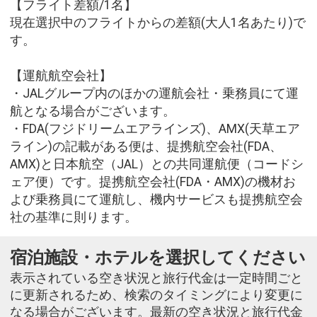
【フライト差額/1名】
現在選択中のフライトからの差額(大人1名あたり)で
す。
【運航航空会社】
・JALグループ内のほかの運航会社・乗務員にて運
航となる場合がございます。
・FDA(フジドリームエアラインズ)、AMX(天草エア
ライン)の記載がある便は、提携航空会社(FDA、
AMX)と日本航空（JAL）との共同運航便（コードシ
ェア便）です。提携航空会社(FDA・AMX)の機材お
よび乗務員にて運航し、機内サービスも提携航空会
社の基準に則ります。
宿泊施設・ホテルを選択してください
表示されている空き状況と旅行代金は一定時間ごと
に更新されるため、検索のタイミングにより変更に
なる場合がございます。最新の空き状況と旅行代金