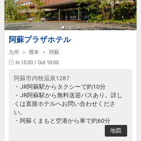
■大浴場のご案内
別館温浴施設「きごころの湯」は、
阿蘇山の麓に湧き出る良質な米塚温
泉を源泉掛け流しで楽しめる施設で
す。
阿蘇プラザホテル
男女合わせて合計7種類のお風呂が
九州
熊本
阿蘇
あり、内湯のほか、自然に囲まれた
開放的な露天風呂が人気です。
In 15:00 / Out 10:00
□営業時間：15:00～23:00/翌朝
阿蘇市内牧温泉1287
05:00～09:00
・JR阿蘇駅からタクシーで約10分
・JR阿蘇駅から無料送迎バスあり。詳し
■施設使用料のご案内
くは直接ホテルへお問い合わせくださ
添い寝のお子様（小学生）は、現地
い。
にて施設使用料がかります。お1人
・阿蘇くまもと空港から車で約60分
様1泊あたり2,000円（税込）
未就学児のお子様は無料です。
地図