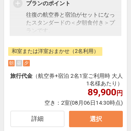
プランのポイント
往復の航空券と宿泊がセットになっ
たスタンダードの＜夕朝食付き＞プ
ランです。
フライトと宿泊を自由に組み合わせ
できるダイナミックパッケージだか
和室または洋室おまかせ（2名利用）
ら、一都市滞在はもちろん周遊旅行
にも最適！
朝
昼
夕
旅行期間中の1泊だけの宿泊や延
旅行代金
（航空券+宿泊 2名1室ご利用時 大人
泊・飛び泊なども自由自在です。
1名様あたり）
JALマイレージ会員の方にはフライ
89,900
円
トマイルが50%貯まります。
空き：
2室
(08月06日14:30時点)
■夕食のご案内
2024年12月にリニューアルオープン
詳細
選択
したビュッフェレストランにて、阿