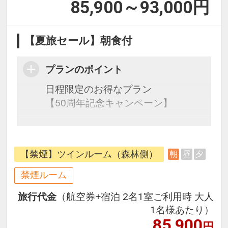
85,900～93,000
円
【夏旅セール】朝食付
プランのポイント
日程限定のお得なプラン
【50周年記念キャンペーン】
往復の航空券と宿泊がセットになっ
たスタンダードの＜朝食付き＞プラ
【禁煙】ツインルーム（森林側）
朝
昼
夕
ンです。
フライトと宿泊を自由に組み合わせ
禁煙ルーム
できるダイナミックパッケージだか
旅行代金
（航空券+宿泊 2名1室ご利用時 大人
ら、一都市滞在はもちろん周遊旅行
1名様あたり）
にも最適！
85,900
円
旅行期間中の1泊だけの宿泊や延