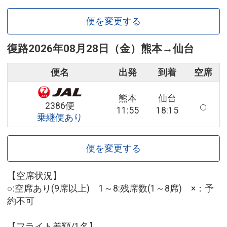
便を変更する
復路
2026年08月28日（金）
熊本
→
仙台
便名
出発
到着
空席
熊本
仙台
2386便
11:55
18:15
乗継便あり
便を変更する
【空席状況】
○:空席あり(9席以上) 1～8:残席数(1～8席) ×：予
約不可
【フライト差額/1名】