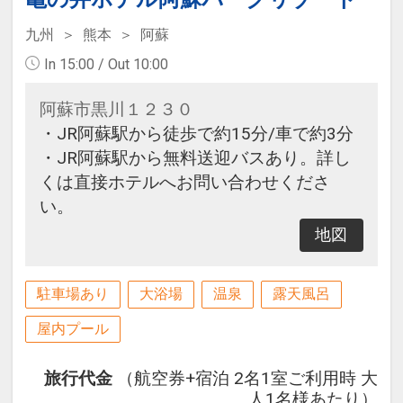
阿蘇名物の「あか牛丼」はもちろ
九州
熊本
阿蘇
ん、「熊本ラーメン」やしぼりたて
を低温殺菌した、世界的にも評価の
In 15:00 / Out 10:00
高い濃厚な牛乳「ASO MILK」など
阿蘇市黒川１２３０
をお楽しみください。
・JR阿蘇駅から徒歩で約15分/車で約3分
□時間：07:00～09:00（ラストオー
・JR阿蘇駅から無料送迎バスあり。詳し
ダー08:30)
くは直接ホテルへお問い合わせくださ
い。
■大浴場のご案内
自家源泉である「仙酔峡温泉」の湯
地図
を引いた、肌にハリと潤いを与える
美肌効果が期待できる大浴場です。
駐車場あり
大浴場
温泉
露天風呂
露天風呂と内湯を備えた「和風大浴
屋内プール
場」と「洋風大浴場」があり、朝晩
で男女入れ替わり制となっておりま
旅行代金
（航空券+宿泊 2名1室ご利用時 大
す。男女合わせて多彩な浴槽が楽し
人1名様あたり）