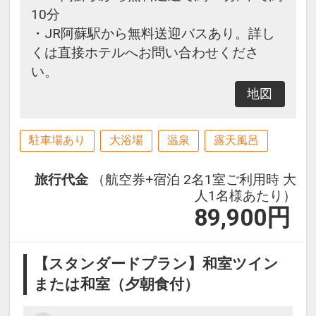
10分
□営業時間：15:00～24:00/翌朝
・JR阿蘇駅から無料送迎バスあり。詳し
05:30～09:00
くは直接ホテルへお問い合わせくださ
い。
■施設使用料のご案内
添い寝幼児（4～6歳の未就学児）
地図
は、現地にて施設使用料がかりま
す。お1人様1泊あたり2,200円（税
駐車場あり
大浴場
温泉
露天風呂
込）
4歳未満のお子様には施設使用料は
旅行代金
（航空券+宿泊 2名1室ご利用時 大
かかりません。
人1名様あたり）
89,900
円
【スタンダードプラン】和室ツイン
または和室（夕朝食付）