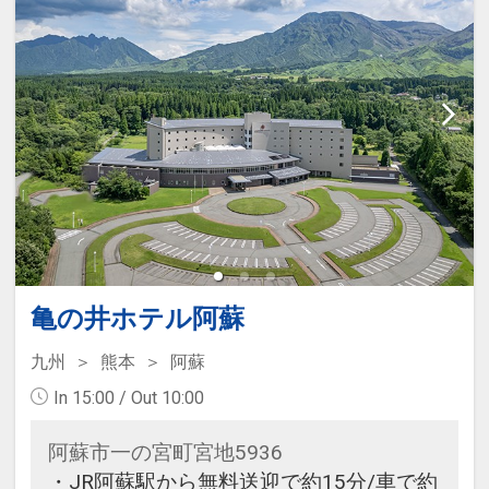
■朝食のご案内
阿蘇の豊かな自然が育んだ食材を取
り入れた和食中心のメニューとなり
ます。
基本はビュッフェ形式ですが、当日
の状況により個別膳の「阿蘇の和朝
食」で提供される場合があります。
□時間：07:00～09:00（ラストオー
ダー08:30)
■大浴場のご案内
亀の井ホテル阿蘇
敷地内にある2か所の自然源泉を活
九州
熊本
阿蘇
かした魅力の異なる3つの温泉（大
浴場・露天風呂）があります。
In 15:00 / Out 10:00
阿蘇五岳の絶景を望む最上階の露天
阿蘇市一の宮町宮地5936
風呂や、日本庭園に囲まれた広々と
・JR阿蘇駅から無料送迎で約15分/車で約
した大浴場が人気です。