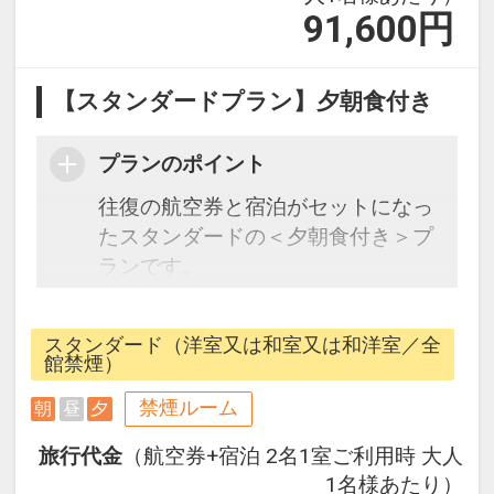
めます。
91,600
円
□営業時間：15:00～24:00/翌朝
06:00～09:00
【スタンダードプラン】夕朝食付き
■施設使用料のご案内
添い寝幼児（0～2歳の未就学児）
プランのポイント
は、現地にて施設使用料がかりま
往復の航空券と宿泊がセットになっ
す。お1人様1泊あたり1,650円（税
たスタンダードの＜夕朝食付き＞プ
込）
ランです。
3歳以上のお子様は添い寝対応はで
フライトと宿泊を自由に組み合わせ
きません。
できるダイナミックパッケージだか
スタンダード（洋室又は和室又は和洋室／全
ら、一都市滞在はもちろん周遊旅行
館禁煙）
にも最適！
禁煙ルーム
朝
昼
夕
旅行期間中の1泊だけの宿泊や延
泊・飛び泊なども自由自在です。
旅行代金
（航空券+宿泊 2名1室ご利用時 大人
JALマイレージ会員の方にはフライ
1名様あたり）