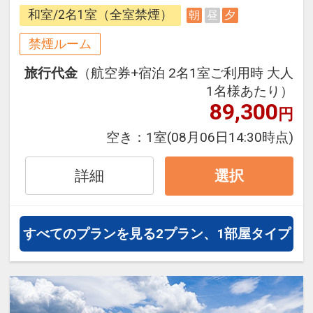
できるダイナミックパッケージだか
和室/2名1室（全室禁煙）
朝
昼
夕
ら、一都市滞在はもちろん周遊旅行
にも最適！
禁煙ルーム
旅行期間中の1泊だけの宿泊や延
旅行代金
（航空券+宿泊 2名1室ご利用時 大人
泊・飛び泊なども自由自在です。
1名様あたり）
JALマイレージ会員の方にはフライ
89,300
円
トマイルが50%貯まります。
空き：
1室
(08月06日14:30時点)
■夕食のご案内
阿蘇の豊かな自然が育んだ食材を生
詳細
選択
かした和食会席料理となります。
地元・阿蘇の新鮮な食材を厳選した
会席料理で、季節の味を楽しめるよ
すべてのプランを見る
2プラン、1部屋タイプ
う毎月メニューが変更されます。
□時間：18:00～20:30（最終スター
トは19:30)