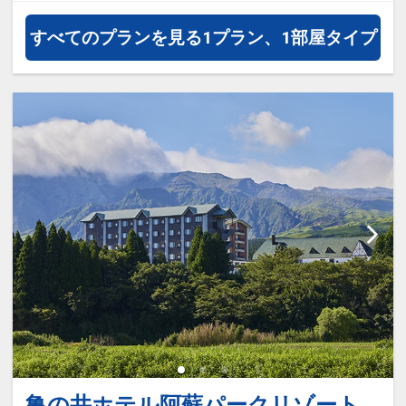
蘇・熊本の味覚を心ゆくまで堪能で
きる「土地の恵みビュッフェ」が楽
すべてのプランを見る
1プラン、1部屋タイプ
しめます。
ライブキッチンコーナーでは名物の
「あか牛丼」や「太平燕」が人気
で、ローカルグルメメニューでは
「馬刺し」や「あか牛入り自家製ハ
ンバーグ」がおすすめです。
□時間：17:30～21:00（チェックイ
ン時にご希望の入場時間をお伺いい
たします)
■朝食のご案内
阿蘇の豊かな自然で育まれた食材や
熊本の郷土料理を楽しめる和洋折衷
のビュッフェ（バイキング）形式で
す。
亀の井ホテル阿蘇パークリゾート