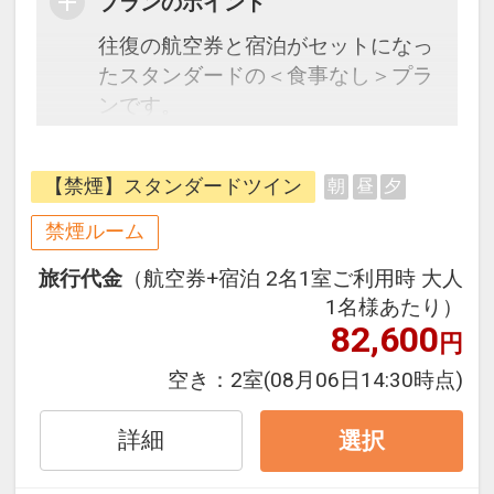
プランのポイント
往復の航空券と宿泊がセットになっ
たスタンダードの＜食事なし＞プラ
ンです。
フライトと宿泊を自由に組み合わせ
できるダイナミックパッケージだか
【禁煙】スタンダードツイン
朝
昼
夕
ら、一都市滞在はもちろん周遊旅行
にも最適！
禁煙ルーム
旅行期間中の1泊だけの宿泊や延
旅行代金
（航空券+宿泊 2名1室ご利用時 大人
泊・飛び泊なども自由自在です。
1名様あたり）
JALマイレージ会員の方にはフライ
82,600
円
トマイルが50%貯まります。
空き：
2室
(08月06日14:30時点)
詳細
選択