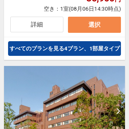
泊・飛び泊なども自由自在です。
空き：
1室
(08月06日14:30時点)
JALマイレージ会員の方にはフライ
トマイルが50%貯まります。
詳細
選択
■朝食のご案内
阿蘇の美しい外輪山のパノラマを一
すべてのプランを見る
4プラン、1部屋タイプ
望できる3階のバイキングレストラ
ン「和（なごみ）」で提供される、
和洋の地産地消バイキングです。
シェフが目の前で作るオムレツや、
阿蘇の卵・牛乳をたっぷり染み込ま
せて毎朝焼き上げる評判のフレンチ
トーストが人気です。
□時間：07:00～09:00（ラストオー
ダー08:30)