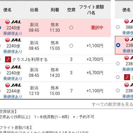
38
乗継
フライト差額
便名
出発
到着
空席
便名
/1名
新潟
熊本
38
選択中
2240便
08:45
11:30
乗継
乗継便あり
新潟
熊本
23
+1,100円
2240便
08:45
15:00
乗継
乗継便あり
クラスJを利用する
+3,700円
3
23
乗継
新潟
熊本
3
+5,700円
2240便
08:45
14:20
乗継便あり
新潟
熊本
7
+1,100円
23
2244便
12:10
15:00
乗継
乗継便あり
すべての航空便を見
クラスJを利用する
+3,700円
2
空席状況】
新潟
熊本
:空席あり(9席以上) 1～8:残席数(1～8席) ×：予約不可
+10,300円
2244便
12:10
18:35
乗継便あり
フライト差額/1名】
クラスJを利用する
+12,900円
3
在選択中のフライトからの差額(大人1名あたり)です。