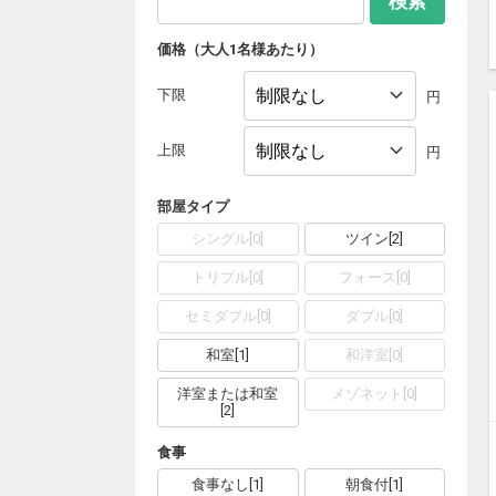
検索
価格（大人1名様あたり）
下限
円
上限
円
部屋タイプ
シングル
[
0
]
ツイン
[
2
]
トリプル
[
0
]
フォース
[
0
]
セミダブル
[
0
]
ダブル
[
0
]
和室
[
1
]
和洋室
[
0
]
洋室または和室
メゾネット
[
0
]
[
2
]
食事
食事なし
[
1
]
朝食付
[
1
]