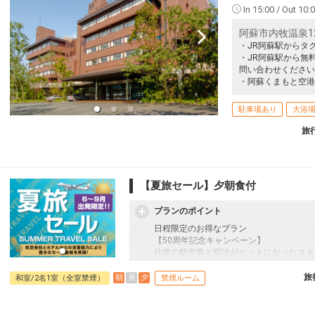
のフレンチトーストが人気です。
In 15:00 / Out 10:
□時間：07:00～09:00（ラストオーダー08:
阿蘇市内牧温泉12
■大浴場のご案内
・JR阿蘇駅からタ
別館温浴施設「きごころの湯」は、阿蘇山
・JR阿蘇駅から無
める施設です。
問い合わせください
男女合わせて合計7種類のお風呂があり、
・阿蘇くまもと空港
す。
□営業時間：15:00～23:00/翌朝05:00～0
駐車場あり
大浴
■施設使用料のご案内
旅
添い寝のお子様（小学生）は、現地にて施設
込）
未就学児のお子様は無料です。
【夏旅セール】夕朝食付
プランのポイント
日程限定のお得なプラン
【50周年記念キャンペーン】
往復の航空券と宿泊がセットになったスタ
フライトと宿泊を自由に組み合わせできる
ん周遊旅行にも最適！
旅
朝
昼
夕
和室/2名1室（全室禁煙）
禁煙ルーム
旅行期間中の1泊だけの宿泊や延泊・飛び
JALマイレージ会員の方にはフライトマイ