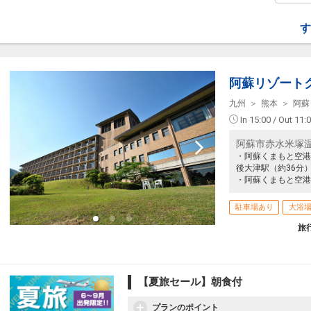
す
阿蘇リゾート
九州
熊本
阿蘇
In 15:00 / Out 11:
阿蘇市赤水米塚
・阿蘇くまもと空港
後大津駅（約36分
・阿蘇くまもと空港
駐車場あり
大浴
旅
【夏旅セール】朝食付
プランのポイント