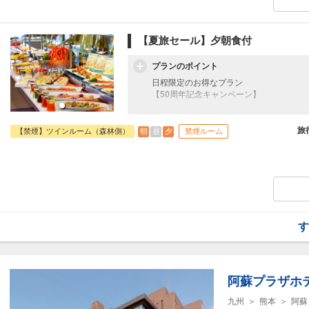
未就学児のお子様は無料です。
のフレンチトーストが人気です。
□時間：07:00～09:00（ラストオーダー08:
【夏旅セール】夕朝食付
■大浴場のご案内
別館温浴施設「きごころの湯」は、阿蘇山
プランのポイント
める施設です。
男女合わせて合計7種類のお風呂があり、
日程限定のお得なプラン
す。
【50周年記念キャンペーン】
□営業時間：15:00～23:00/翌朝05:00～0
往復の航空券と宿泊がセットになったスタ
■施設使用料のご案内
フライトと宿泊を自由に組み合わせできる
旅
朝
昼
夕
【禁煙】ツインルーム（森林側）
禁煙ルーム
添い寝のお子様（小学生）は、現地にて施設
ん周遊旅行にも最適！
込）
旅行期間中の1泊だけの宿泊や延泊・飛び
未就学児のお子様は無料です。
JALマイレージ会員の方にはフライトマイ
■夕食のご案内
熊本・九州産の食材を生かした「本ずわい
人気の和洋バイキングです。
また、生ビールやワイン、日本酒、焼酎な
す
い得です。
□時間：17:30～21:00（17:30～/19:3
■朝食のご案内
阿蘇プラザホ
阿蘇の美しい外輪山のパノラマを一望でき
される、和洋の地産地消バイキングです。
九州
熊本
阿蘇
シェフが目の前で作るオムレツや、阿蘇の