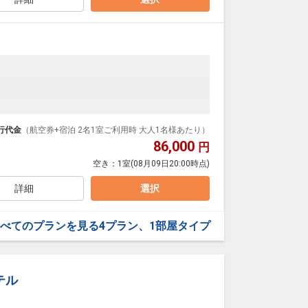
30)
の麓に湧き出る良質な米塚温泉を源泉掛け流しで楽し
内湯のほか、自然に囲まれた開放的な露天風呂が人気で
9:00
ンダードの＜夕朝食付き＞プランです。
ダイナミックパッケージだから、一都市滞在はもちろ
行代金
（航空券+宿泊 2名1室ご利用時 大人1名様あたり）
使用料がかります。お1人様1泊あたり2,000円（税
86,000
円
泊なども自由自在です。
空き：
1室
(08月09日20:00時点)
ルが50%貯まります。
詳細
選択
蟹食べ放題」や「国産牛ロースステーキ」が味わえる
どのアルコールも90分間飲み放題付きでとってもお買
べてのプランを見る
4プラン、1部屋タイプ
0～の2部制（各90分）)
テル
る3階のバイキングレストラン「和（なごみ）」で提供
卵・牛乳をたっぷり染み込ませて毎朝焼き上げる評判