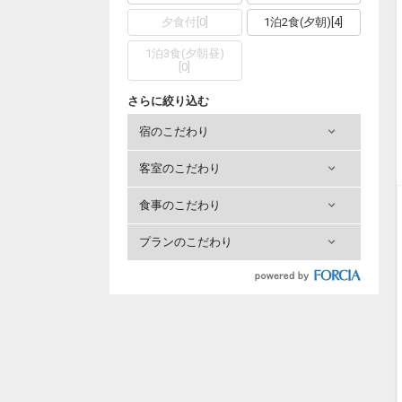
夕食付
[
0
]
1泊2食(夕朝)
[
4
]
1泊3食(夕朝昼)
[
0
]
さらに絞り込む
宿のこだわり
客室のこだわり
食事のこだわり
プランのこだわり