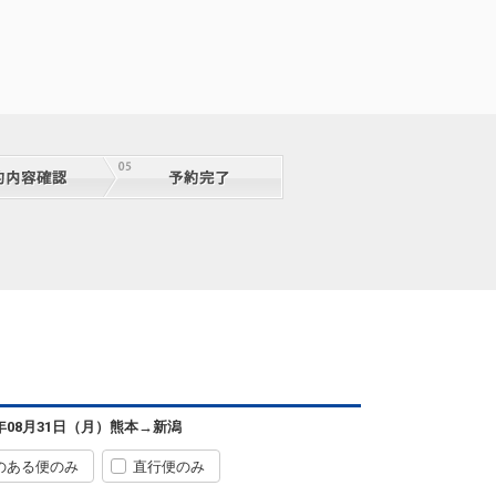
熊本
新潟
6年08月31日（月）
熊本
→
新潟
+1,100円
82便
09:15
15:30
便あり
のある便のみ
直行便のみ
熊本
新潟