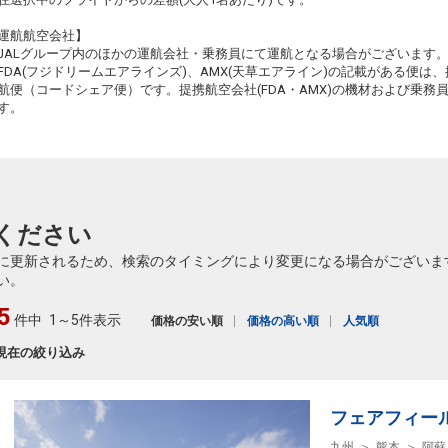
新潟
熊本
運航航空会社】
3
+44,500円
2246便
16:00
18:35
JALグループ内のほかの運航会社・乗務員にて運航となる場合がございます
乗継便あり
FDA(フジドリームエアラインズ)、AMX(天草エアライン)の記載がある便は、提
航便（コードシェア便）です。提携航空会社(FDA・AMX)の機材および乗
す。
ください
に更新されるため、検索のタイミングにより変更になる場合がございま
い。
5
件中
1～5件表示
価格の安い順
価格の高い順
人気順
現在の絞り込み
フェアフィー
九州
熊本
阿蘇