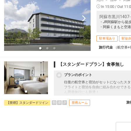
In 15:00 / Out 11:
阿蘇市黒川1407-
・JR阿蘇駅から徒
・阿蘇くまもと空港
駐車場あり
駅徒歩
旅行代金
（航空券+
【スタンダードプラン】食事無し
プランのポイント
往復の航空券と宿泊がセットになったスタ
フライトと宿泊を自由に組み合わせできる
ん周遊旅行にも最適！
旅行期間中の1泊だけの宿泊や延泊・飛び
JALマイレージ会員の方にはフライトマイ
旅
朝
昼
夕
【禁煙】スタンダードツイン
禁煙ルーム