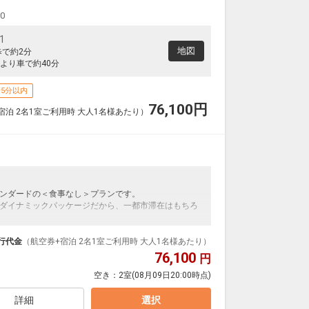
00
1
地図
歩で約2分
より車で約40分
5分以内
76,100
円
宿泊 2名1室ご利用時 大人1名様あたり）
ンダードの＜食事なし＞プランです。
ダイナミックパッケージだから、一都市滞在はもちろ
泊なども自由自在です。
ルが50%貯まります。
行代金
（航空券+宿泊 2名1室ご利用時 大人1名様あたり）
76,100
円
空き：
2室
(08月09日20:00時点)
詳細
選択