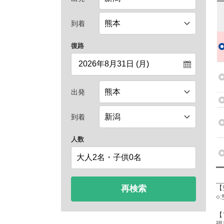
到着
復路
出発
到着
人数
再検索
【
○
【
現