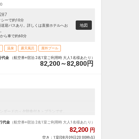
00
30)
87
クシーで約10分
の麓に湧き出る良質な米塚温泉を源泉掛け流しで楽し
地図
料送迎バスあり。詳しくは直接ホテルへお
。
内湯のほか、自然に囲まれた開放的な露天風呂が人気で
から車で約60分
9:00
場
温泉
露天風呂
屋外プール
行代金
（航空券+宿泊 2名1室ご利用時 大人1名様あたり）
使用料がかります。お1人様1泊あたり2,000円（税
82,200～82,800
円
ンダードの＜夕朝食付き＞プランです。
ダイナミックパッケージだから、一都市滞在はもちろ
行代金
（航空券+宿泊 2名1室ご利用時 大人1名様あたり）
泊なども自由自在です。
82,200
円
ルが50%貯まります。
空き：
1室
(08月09日20:00時点)