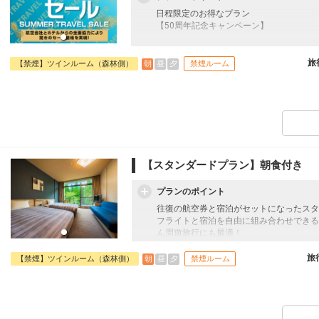
日程限定のお得なプラン
【50周年記念キャンペーン】
往復の航空券と宿泊がセットになったスタ
フライトと宿泊を自由に組み合わせできる
旅
朝
昼
夕
【禁煙】ツインルーム（森林側）
禁煙ルーム
ん周遊旅行にも最適！
旅行期間中の1泊だけの宿泊や延泊・飛び
JALマイレージ会員の方にはフライトマイ
■朝食のご案内
阿蘇の美しい外輪山のパノラマを一望でき
される、和洋の地産地消バイキングです。
シェフが目の前で作るオムレツや、阿蘇の
【スタンダードプラン】朝食付き
のフレンチトーストが人気です。
□時間：07:00～09:00（ラストオーダー08:
プランのポイント
■大浴場のご案内
往復の航空券と宿泊がセットになったスタ
別館温浴施設「きごころの湯」は、阿蘇山
フライトと宿泊を自由に組み合わせできる
める施設です。
ん周遊旅行にも最適！
男女合わせて合計7種類のお風呂があり、
旅行期間中の1泊だけの宿泊や延泊・飛び
す。
JALマイレージ会員の方にはフライトマイ
旅
朝
昼
夕
【禁煙】ツインルーム（森林側）
禁煙ルーム
□営業時間：15:00～23:00/翌朝05:00～0
■朝食のご案内
■施設使用料のご案内
阿蘇の美しい外輪山のパノラマを一望でき
添い寝のお子様（小学生）は、現地にて施設
される、和洋の地産地消バイキングです。
込）
シェフが目の前で作るオムレツや、阿蘇の