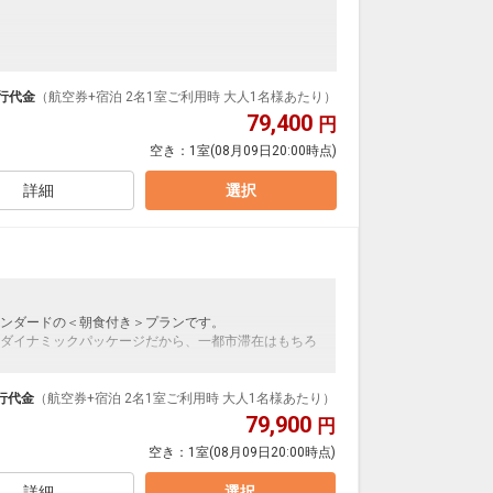
ンダードの＜朝食付き＞プランです。
ダイナミックパッケージだから、一都市滞在はもちろ
行代金
（航空券+宿泊 2名1室ご利用時 大人1名様あたり）
79,400
円
泊なども自由自在です。
空き：
1室
(08月09日20:00時点)
ルが50%貯まります。
詳細
選択
る3階のバイキングレストラン「和（なごみ）」で提供
卵・牛乳をたっぷり染み込ませて毎朝焼き上げる評判
30)
ンダードの＜朝食付き＞プランです。
の麓に湧き出る良質な米塚温泉を源泉掛け流しで楽し
ダイナミックパッケージだから、一都市滞在はもちろ
内湯のほか、自然に囲まれた開放的な露天風呂が人気で
泊なども自由自在です。
ルが50%貯まります。
行代金
（航空券+宿泊 2名1室ご利用時 大人1名様あたり）
9:00
79,900
円
空き：
1室
(08月09日20:00時点)
る3階のバイキングレストラン「和（なごみ）」で提供
使用料がかります。お1人様1泊あたり2,000円（税
卵・牛乳をたっぷり染み込ませて毎朝焼き上げる評判
詳細
選択