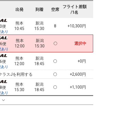
+1,100円
80便
10:45
18:45
便あり
フライト差額
出発
到着
空席
/1名
クラスJを利用する
+3,700円
4
熊本
新潟
8
+10,300円
80便
10:45
15:30
便あり
熊本
新潟
選択中
86便
12:00
15:30
便あり
熊本
新潟
+0円
86便
12:00
18:45
便あり
クラスJを利用する
+2,600円
熊本
新潟
+1,100円
88便
15:30
18:45
便あり
クラスJを利用する
+3,700円
る
4