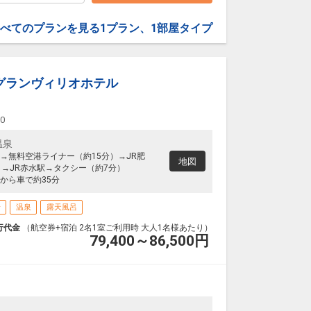
べてのプランを見る
1プラン、1部屋タイプ
グランヴィリオホテル
00
温泉
→無料空港ライナー（約15分）→JR肥
地図
）→JR赤水駅→タクシー（約7分）
から車で約35分
場
温泉
露天風呂
行代金
（航空券+宿泊 2名1室ご利用時 大人1名様あたり）
79,400～86,500
円