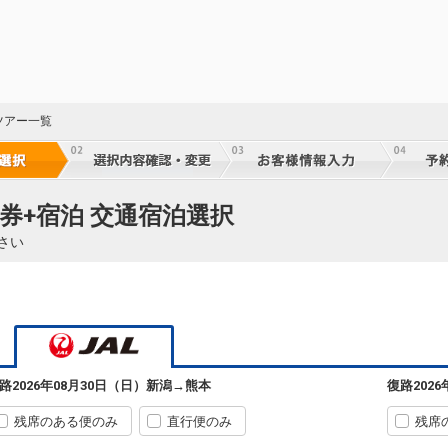
ツアー一覧
券+宿泊 交通宿泊選択
さい
路
2026年08月30日（日）
新潟
→
熊本
復路
202
23
乗継
残席のある便のみ
直行便のみ
残席