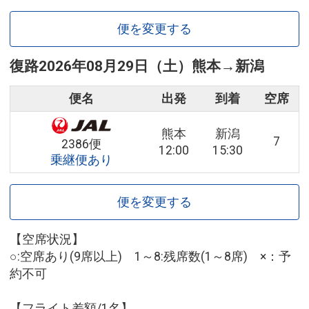
便を変更する
復路
2026年08月29日（土）
熊本
→
新潟
便名
出発
到着
空席
熊本
新潟
7
2386便
12:00
15:30
乗継便あり
便を変更する
【空席状況】
○:空席あり(9席以上) 1～8:残席数(1～8席) ×：予
約不可
【フライト差額/1名】