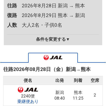
往路
2026年8月28日 新潟 → 熊本
復路
2026年8月29日 熊本 → 新潟
人数
大人2名・子供0名
条件を変更する▼
往路
2026年08月28日（金）
新潟
→
熊本
便名
出発
到着
空席
新潟
熊本
2
2240便
08:40
11:25
乗継便あり