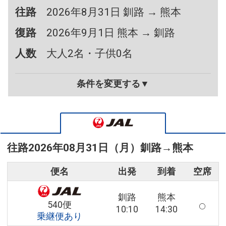
往路
2026年8月31日 釧路 → 熊本
復路
2026年9月1日 熊本 → 釧路
人数
大人2名・子供0名
条件を変更する▼
往路
2026年08月31日（月）
釧路
→
熊本
便名
出発
到着
空席
釧路
熊本
540便
10:10
14:30
乗継便あり