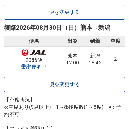
便を変更する
復路
2026年08月30日（日）
熊本
→
新潟
便名
出発
到着
空席
熊本
新潟
2
2386便
12:00
18:45
乗継便あり
便を変更する
【空席状況】
○:空席あり(9席以上) 1～8:残席数(1～8席) ×：予
約不可
【フライト差額/1名】