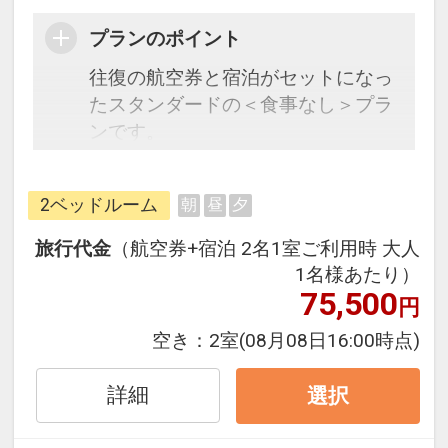
プランのポイント
往復の航空券と宿泊がセットになっ
たスタンダードの＜食事なし＞プラ
ンです。
フライトと宿泊を自由に組み合わせ
できるダイナミックパッケージだか
2ベッドルーム
朝
昼
夕
ら、一都市滞在はもちろん周遊旅行
にも最適！
旅行代金
（航空券+宿泊 2名1室ご利用時 大人
旅行期間中の1泊だけの宿泊や延
1名様あたり）
泊・飛び泊なども自由自在です。
75,500
円
JALマイレージ会員の方にはフライ
空き：
2室
(08月08日16:00時点)
トマイルが50%貯まります。
詳細
選択
■宿泊者限定ウェルカムドリンクサ
ービス