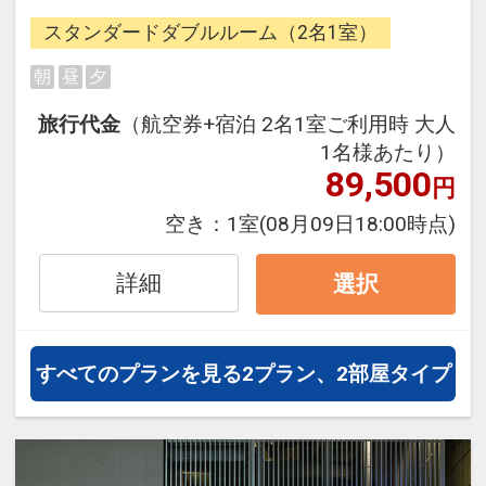
できるダイナミックパッケージだか
スタンダードダブルルーム（2名1室）
ら、一都市滞在はもちろん周遊旅行
にも最適！
朝
昼
夕
旅行期間中の1泊だけの宿泊や延
旅行代金
（航空券+宿泊 2名1室ご利用時 大人
泊・飛び泊なども自由自在です。
1名様あたり）
JALマイレージ会員の方にはフライ
89,500
円
トマイルが50%貯まります。
空き：
1室
(08月09日18:00時点)
詳細
選択
すべてのプランを見る
2プラン、2部屋タイプ