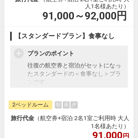
人1名様あたり）
91,000～92,000
円
【スタンダードプラン】食事なし
プランのポイント
往復の航空券と宿泊がセットになっ
たスタンダードの＜食事なし＞プラ
ンです。
フライトと宿泊を自由に組み合わせ
できるダイナミックパッケージだか
2ベッドルーム
朝
昼
夕
ら、一都市滞在はもちろん周遊旅行
にも最適！
旅行代金
（航空券+宿泊 2名1室ご利用時 大人
旅行期間中の1泊だけの宿泊や延
1名様あたり）
泊・飛び泊なども自由自在です。
91,000
円