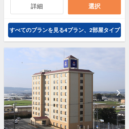
「THE BATH」をコンセプトにした
詳細
選択
日本庭園を眺められる露天風呂付き
の大浴場です。
熊本の滑らかな地下水を沸かしたお
すべてのプランを見る
4プラン、2部屋タイプ
湯を使用しており、宿泊者は無料で
ご利用いただけます。
□営業時間：15:00～25:00/翌朝
05:00～10:00