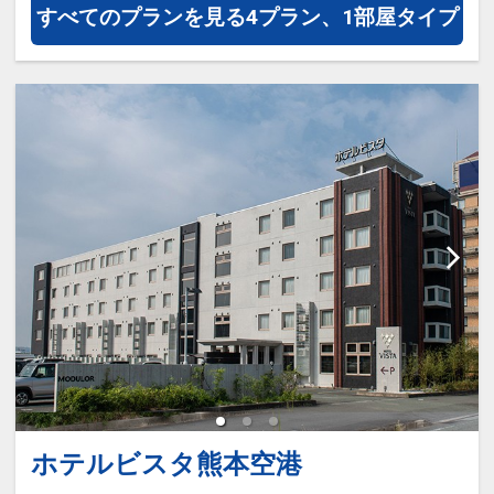
すべてのプランを見る
4プラン、1部屋タイプ
泊・飛び泊なども自由自在です。
JALマイレージ会員の方にはフライ
トマイルが50%貯まります。
■宿泊者特典
ウェルカムドリンクサービス（ホッ
トコーヒー）
ホテルビスタ熊本空港