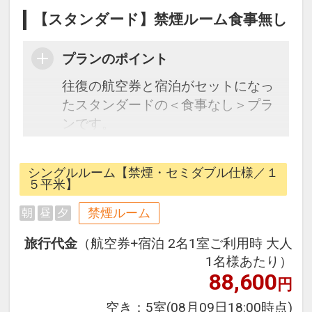
【スタンダード】禁煙ルーム食事無し
プランのポイント
往復の航空券と宿泊がセットになっ
たスタンダードの＜食事なし＞プラ
ンです。
フライトと宿泊を自由に組み合わせ
できるダイナミックパッケージだか
シングルルーム【禁煙・セミダブル仕様／１
ら、一都市滞在はもちろん周遊旅行
５平米】
にも最適！
禁煙ルーム
朝
昼
夕
旅行期間中の1泊だけの宿泊や延
泊・飛び泊なども自由自在です。
旅行代金
（航空券+宿泊 2名1室ご利用時 大人
JALマイレージ会員の方にはフライ
1名様あたり）
トマイルが50%貯まります。
88,600
円
空き：
5室
(08月09日18:00時点)