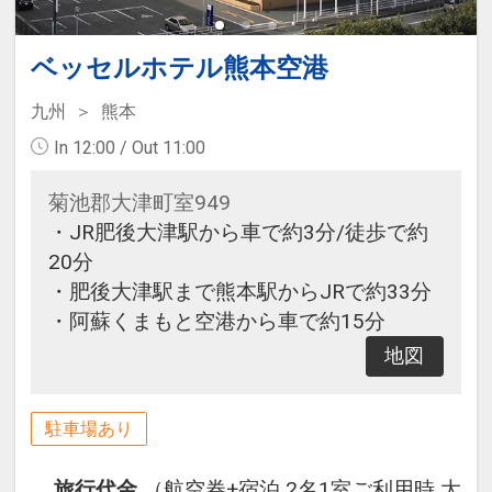
ベッセルホテル熊本空港
九州
熊本
In 12:00 / Out 11:00
菊池郡大津町室949
・JR肥後大津駅から車で約3分/徒歩で約
20分
・肥後大津駅まで熊本駅からJRで約33分
・阿蘇くまもと空港から車で約15分
地図
駐車場あり
旅行代金
（航空券+宿泊 2名1室ご利用時 大