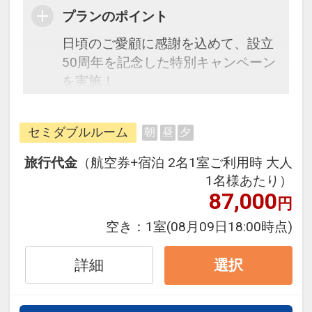
プランのポイント
日頃のご愛顧に感謝を込めて、設立
50周年を記念した特別キャンペーン
を実施！
本キャンペーン期間中は、通常プラ
ンよりもお得な特別価格にてご旅行
セミダブルルーム
朝
昼
夕
をご案内いたします。
旅行代金
（航空券+宿泊 2名1室ご利用時 大人
往復の航空券と宿泊がセットになっ
1名様あたり）
たスタンダードの＜食事なし＞プラ
87,000
円
ンです。
空き：
1室
(08月09日18:00時点)
フライトと宿泊を自由に組み合わせ
できるダイナミックパッケージだか
詳細
選択
ら、一都市滞在はもちろん周遊旅行
にも最適！
旅行期間中の1泊だけの宿泊や延