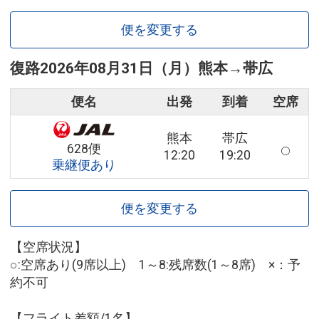
便を変更する
復路
2026年08月31日（月）
熊本
→
帯広
便名
出発
到着
空席
熊本
帯広
628便
12:20
19:20
乗継便あり
便を変更する
【空席状況】
○:空席あり(9席以上) 1～8:残席数(1～8席) ×：予
約不可
【フライト差額/1名】