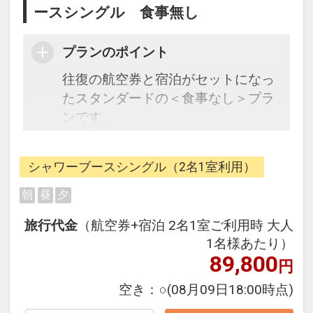
ースシングル 食事無し
プランのポイント
往復の航空券と宿泊がセットになっ
たスタンダードの＜食事なし＞プラ
ンです。
フライトと宿泊を自由に組み合わせ
できるダイナミックパッケージだか
シャワーブースシングル（2名1室利用）
ら、一都市滞在はもちろん周遊旅行
にも最適！
朝
昼
夕
旅行期間中の1泊だけの宿泊や延
旅行代金
（航空券+宿泊 2名1室ご利用時 大人
泊・飛び泊なども自由自在です。
1名様あたり）
JALマイレージ会員の方にはフライ
89,800
円
トマイルが50%貯まります。
空き：
○
(08月09日18:00時点)
■大浴場のご案内