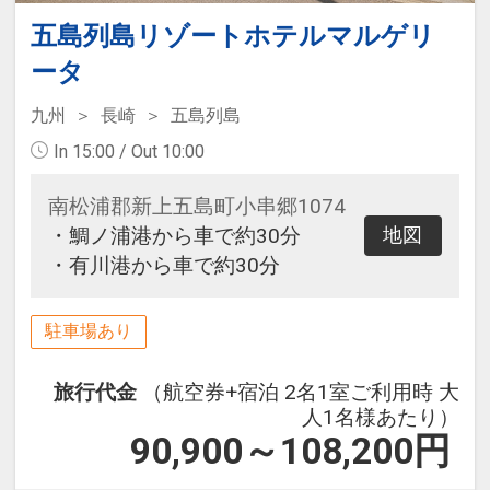
五島列島リゾートホテルマルゲリ
ータ
九州
長崎
五島列島
In 15:00 / Out 10:00
南松浦郡新上五島町小串郷1074
・鯛ノ浦港から車で約30分
地図
・有川港から車で約30分
駐車場あり
旅行代金
（航空券+宿泊 2名1室ご利用時 大
人1名様あたり）
90,900～108,200
円