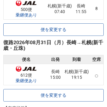
札幌(新千歳)
長崎
8
500便
07:40
11:55
乗継便あり
便を変更する
復路
2026年08月31日（月）
長崎
→
札幌(新千
歳・丘珠)
便名
出発
到着
空席
長崎
札幌(新千歳)
612便
15:00
19:15
乗継便あり
便を変更する