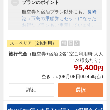
プランのポイント
航空券と宿泊プラン以外にも、
長崎
港⇔五島の乗船券もセットになった
お得なプランもご用意しています。
こちら
から検索してください。
スーペリア（2名利用）
朝
昼
夕
旅行代金
（航空券+宿泊 2名1室ご利用時 大人
1名様あたり）
95,400
円
空き：
○
(08月08日00:45時点)
詳細
選択