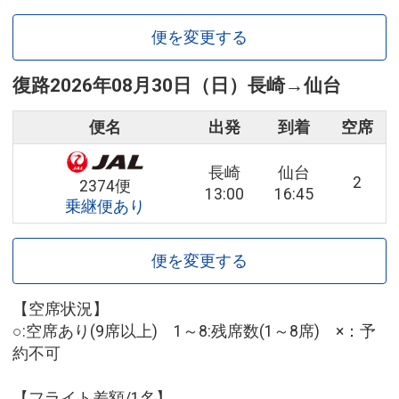
便を変更する
復路
2026年08月30日（日）
長崎
→
仙台
便名
出発
到着
空席
長崎
仙台
2
2374便
13:00
16:45
乗継便あり
便を変更する
【空席状況】
○:空席あり(9席以上) 1～8:残席数(1～8席) ×：予
約不可
【フライト差額/1名】