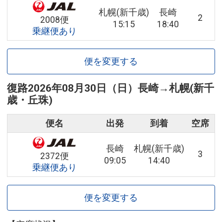
札幌(新千歳)
長崎
2
2008便
15:15
18:40
乗継便あり
便を変更する
復路
2026年08月30日（日）
長崎
→
札幌(新千
歳・丘珠)
便名
出発
到着
空席
長崎
札幌(新千歳)
3
2372便
09:05
14:40
乗継便あり
便を変更する