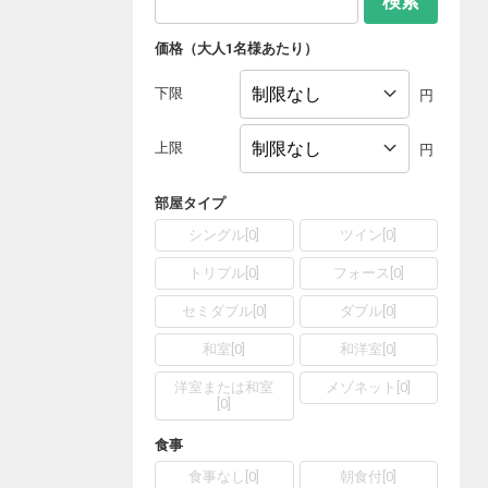
検索
価格（大人1名様あたり）
下限
円
上限
円
部屋タイプ
シングル
[
0
]
ツイン
[
0
]
トリプル
[
0
]
フォース
[
0
]
セミダブル
[
0
]
ダブル
[
0
]
和室
[
0
]
和洋室
[
0
]
洋室または和室
メゾネット
[
0
]
[
0
]
食事
食事なし
[
0
]
朝食付
[
0
]