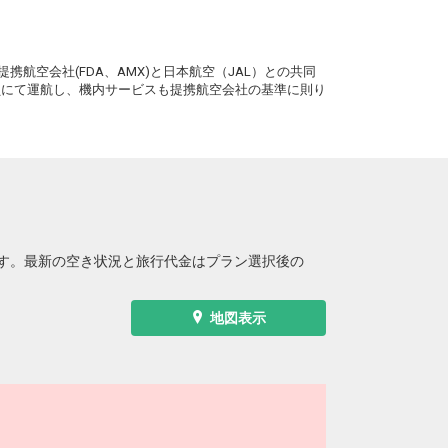
長崎
仙台
7
+12,100円
76便
14:45
21:05
。
便あり
携航空会社(FDA、AMX)と日本航空（JAL）との共同
クラスJを利用する
+34,100円
4
務員にて運航し、機内サービスも提携航空会社の基準に則り
す。最新の空き状況と旅行代金はプラン選択後の
地図表示