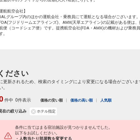
7
+1,200円
2206便
12:40
18:40
乗継便あり
運航航空会社】
23
クラスJを利用する
+3,700円
3
JALグループ内のほかの運航会社・乗務員にて運航となる場合がございます
乗継
FDA(フジドリームエアラインズ)、AMX(天草エアライン)の記載がある便は、提
仙台
長崎
航便（コードシェア便）です。提携航空会社(FDA・AMX)の機材および乗
+1,200円
2210便
15:35
18:40
す。
乗継便あり
クラスJを利用する
+3,700円
2
ください
に更新されるため、検索のタイミングにより変更になる場合がございま
い。
0
件中
0件表示
価格の安い順
価格の高い順
人気順
現在の絞り込み
ホテル指定
条件に当てはまる宿泊施設が見つかりませんでした。
以下をお試しください。
・人数当たり部屋数を変更する