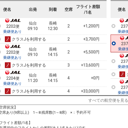
2200便
23
07:35
14:15
乗継便あり
乗継
フライト差額
便名
出発
到着
空席
便名
/1名
クラスJを利用する
+2,600円
3
仙台
長崎
2
+1,200円
2202便
23
09:10
12:30
乗継便あり
乗継
クラスJを利用する
+3,700円
2
23
仙台
長崎
乗継
2
+5,500円
2202便
09:10
14:15
乗継便あり
23
クラスJを利用する
+13,600円
3
乗継
仙台
長崎
4
+0円
2204便
11:20
14:15
乗継便あり
23
クラスJを利用する
+33,000円
4
乗継
すべての航空便を見
仙台
長崎
+1,200円
2204便
11:20
18:40
空席状況】
乗継便あり
:空席あり(9席以上) 1～8:残席数(1～8席) ×：予約不可
23
クラスJを利用する
+34,200円
3
乗継
フライト差額/1名】
仙台
長崎
在選択中のフライトからの差額(大人1名あたり)です。