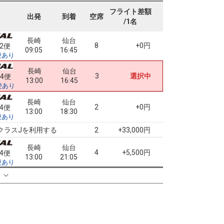
+0円
72便
09:05
15:05
便あり
フライト差額
出発
到着
空席
/1名
クラスJを利用する
+2,500円
3
長崎
仙台
8
+0円
72便
09:05
16:45
便あり
長崎
仙台
3
選択中
74便
13:00
16:45
便あり
長崎
仙台
2
+0円
74便
13:00
18:30
便あり
クラスJを利用する
+33,000円
2
長崎
仙台
4
+5,500円
74便
13:00
21:05
便あり
クラスJを利用する
+13,500円
る
2
長崎
仙台
6
+6,600円
76便
14:45
18:30
便あり
クラスJを利用する
+34,100円
2