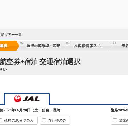
列島ツアー一覧
航空券+宿泊 交通宿泊選択
さい
仙台
長崎
5
+1,200円
2200便
07:35
12:30
乗継便あり
路
2026年08月29日（土）
仙台
→
長崎
復路
202
23
クラスJを利用する
+3,700円
5
乗継
残席のある便のみ
直行便のみ
残席
仙台
長崎
3
選択中