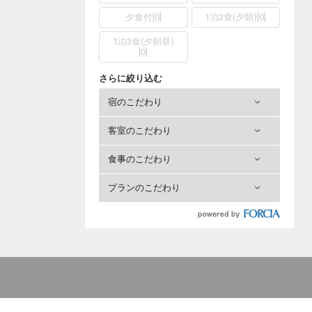
夕食付
[
0
]
1泊2食(夕朝)
[
0
]
1泊3食(夕朝昼)
[
0
]
さらに絞り込む
宿のこだわり
客室のこだわり
食事のこだわり
プランのこだわり