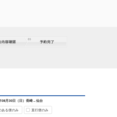
長崎
仙台
6年08月30日（日）
長崎
→
仙台
7
+0円
72便
09:05
12:15
便あり
のある便のみ
直行便のみ
長崎
仙台