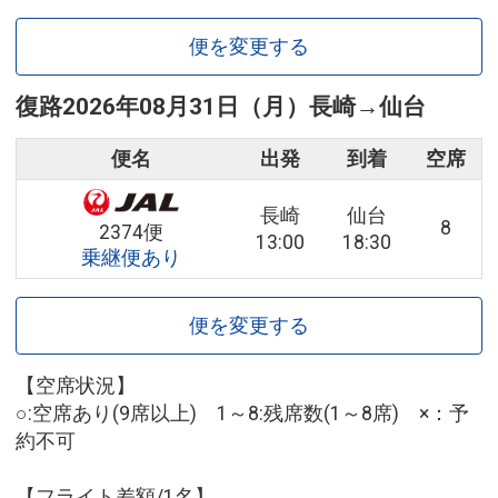
便を変更する
復路
2026年08月31日（月）
長崎
→
仙台
便名
出発
到着
空席
長崎
仙台
8
2374便
13:00
18:30
乗継便あり
便を変更する
【空席状況】
○:空席あり(9席以上) 1～8:残席数(1～8席) ×：予
約不可
【フライト差額/1名】