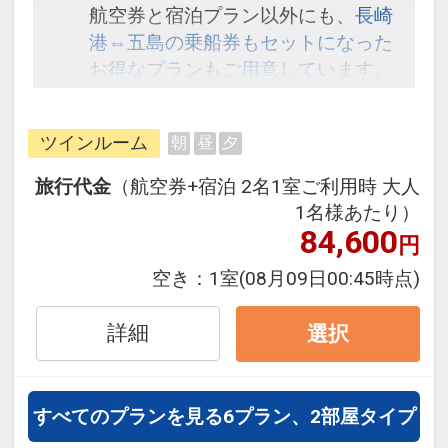
航空券と宿泊プラン以外にも、
長崎
港⇔五島の乗船券もセットになった
お得なプランもご用意しています。
こちら
から検索してください。
ツインルーム
朝
昼
夕
旅行代金
（航空券+宿泊 2名1室ご利用時 大人
1名様あたり）
84,600
円
空き：
1室
(08月09日00:45時点)
詳細
選択
すべてのプランを見る
6プラン、2部屋タイプ