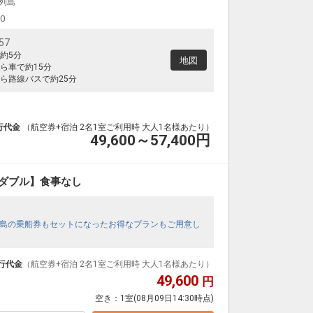
列島
00
57
約5分
地図
ら車で約15分
ら路線バスで約25分
行代金
（航空券+宿泊 2名1室ご利用時 大人1名様あたり）
49,600～57,400
円
ダブル】食事なし
島の乗船券もセットになったお得なプランもご用意し
行代金
（航空券+宿泊 2名1室ご利用時 大人1名様あたり）
49,600
円
空き：
1室
(08月09日14:30時点)