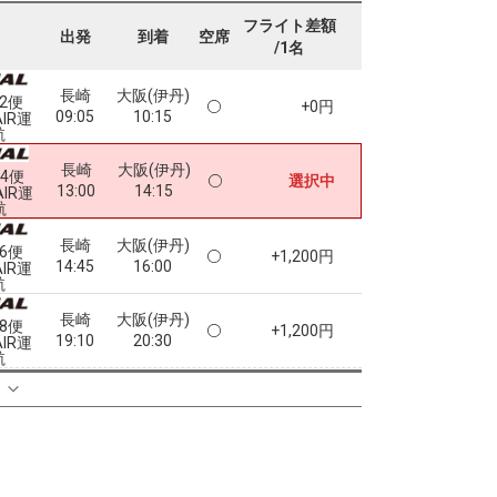
フライト差額
出発
到着
空席
/1名
長崎
大阪(伊丹)
72便
+0円
09:05
10:15
AIR運
航
長崎
大阪(伊丹)
74便
選択中
13:00
14:15
AIR運
航
長崎
大阪(伊丹)
76便
+1,200円
14:45
16:00
AIR運
航
長崎
大阪(伊丹)
78便
+1,200円
19:10
20:30
AIR運
航
クラスJを利用する
+2,400円
4
る