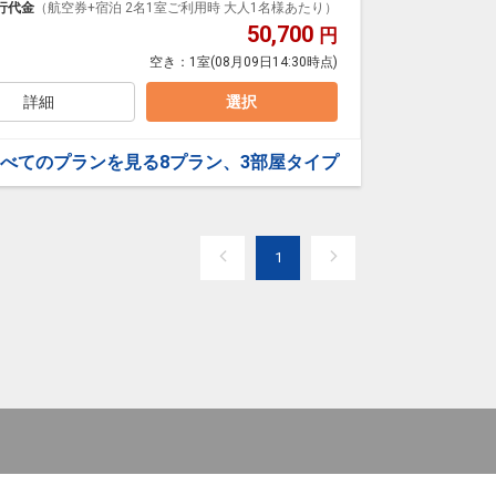
行代金
（航空券+宿泊 2名1室ご利用時 大人1名様あたり）
50,700
円
空き：
1室
(08月09日14:30時点)
詳細
選択
べてのプランを見る
8プラン、3部屋タイプ
1