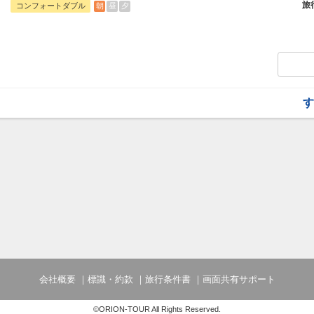
旅
朝
昼
夕
コンフォートダブル
す
会社概要
標識・約款
旅行条件書
画面共有サポート
©ORION-TOUR All Rights Reserved.