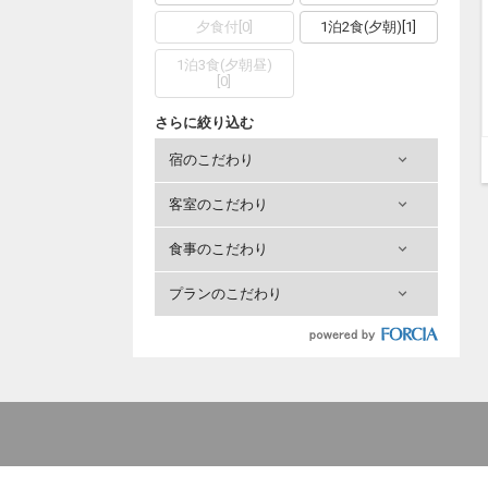
夕食付
[
0
]
1泊2食(夕朝)
[
1
]
1泊3食(夕朝昼)
[
0
]
さらに絞り込む
宿のこだわり
客室のこだわり
食事のこだわり
プランのこだわり