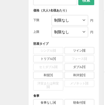
検索
価格（大人1名様あたり）
下限
円
上限
円
部屋タイプ
シングル
[
0
]
ツイン
[
5
]
トリプル
[
1
]
フォース
[
0
]
セミダブル
[
0
]
ダブル
[
1
]
和室
[
1
]
和洋室
[
1
]
洋室または和室
メゾネット
[
0
]
[
0
]
食事
食事なし
[
4
]
朝食付
[
5
]