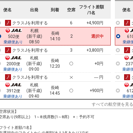
札幌
長崎
フライト差額
(新千歳)
+1,100円
3910便
60
便名
出発
到着
空席
便名
12:20
/1名
08:00
乗継便あり
乗継
クラスJを利用する
+4,900円
6
札幌
長崎
(新千歳)
2
選択中
502便
61
14:10
08:50
乗継便あり
乗継
クラスJを利用する
+3,800円
3
札幌
長崎
(新千歳)
+0円
2000便
23
12:20
09:00
乗継便あり
乗継
クラスJを利用する
― 円
札幌
長崎
(新千歳)
+900円
3912便
61
14:45
09:40
乗継便あり
乗継
クラスJを利用する
+4,800円
4
すべての航空便を見
空席状況】
札幌
長崎
:空席あり(9席以上) 1～8:残席数(1～8席) ×：予約不可
(新千歳)
2
+28,400円
504便
61
14:10
09:50
乗継便あり
乗継
フライト差額/1名】
クラスJを利用する
+3,800円
8
在選択中のフライトからの差額(大人1名あたり)です。