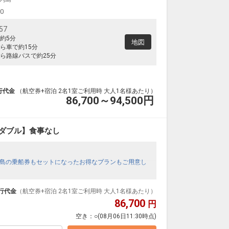
00
57
約5分
地図
ら車で約15分
ら路線バスで約25分
行代金
（航空券+宿泊 2名1室ご利用時 大人1名様あたり）
86,700～94,500
円
ダブル】食事なし
島の乗船券もセットになったお得なプランもご用意し
行代金
（航空券+宿泊 2名1室ご利用時 大人1名様あたり）
86,700
円
空き：
○
(08月06日11:30時点)