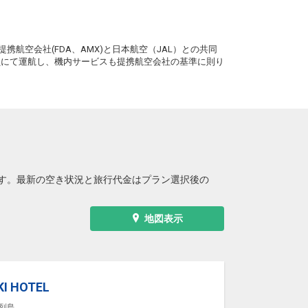
札幌
長崎
(新千歳)
― 円
76便
15:15
。
20:30
便あり
携航空会社(FDA、AMX)と日本航空（JAL）との共同
クラスJを利用する
― 円
務員にて運航し、機内サービスも提携航空会社の基準に則り
札幌
長崎
(新千歳)
5
+13,000円
4便
15:55
20:15
便あり
クラスJを利用する
+39,600円
3
す。最新の空き状況と旅行代金はプラン選択後の
地図表示
I HOTEL
列島