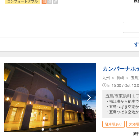
旅
朝
昼
夕
コンフォートダブル
す
カンパーナホ
九州
長崎
五島
In 15:00 / Out 10:
五島市東浜町１
・福江港から徒歩で
・五島つばき空港か
・五島つばき空港か
駐車場あり
大浴
旅