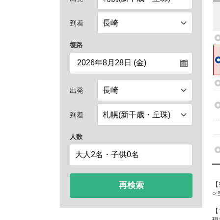
到着
復路
出発
到着
人数
再検索
【
○
【
現