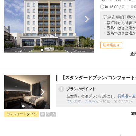
クラスJを利用する
+63,100円
4
In 15:00 / Out 10:
五島市栄町1番地
・福江港から徒歩で
・五島つばき空港か
・五島つばき空港か
駐車場あり
旅
【スタンダードプラン/コンフォート
プランのポイント
航空券と宿泊プラン以外にも、
長崎港⇔五
ています。こちら
から検索してください。
旅
朝
昼
夕
コンフォートダブル