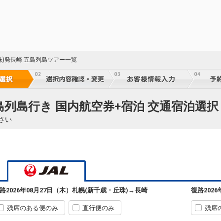
60
乗継
60
珠)発長崎 五島列島ツアー一覧
乗継
23
島列島行き 国内航空券+宿泊 交通宿泊選択
乗継
さい
札幌
長崎
(新千歳)
2
+300円
590便
23
11:55
07:35
乗継便あり
乗継
クラスJを利用する
+61,900円
7
札幌
長崎
路
2026年08月27日（木）
札幌(新千歳・丘珠)
→
長崎
復路
202
(新千歳)
2
+300円
500便
60
11:55
07:40
乗継便あり
乗継
残席のある便のみ
直行便のみ
残席
クラスJを利用する
+36,800円
5