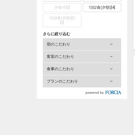
夕食付
[
0
]
1泊2食(夕朝)
[
4
]
1泊3食(夕朝昼)
[
0
]
さらに絞り込む
宿のこだわり
客室のこだわり
食事のこだわり
プランのこだわり