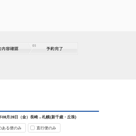
札幌
長崎
(新千歳)
3
+20,700円
6便
07:20
11:55
便あり
クラスJを利用する
― 円
札幌
長崎
(新千歳)
+31,200円
6便
07:20
11:20
便あり
クラスJを利用する
+40,400円
3
札幌
長崎
(新千歳)
― 円
72便
09:05
13:35
便あり
クラスJを利用する
― 円
札幌
長崎
(新千歳)
2
+7,400円
72便
09:05
14:25
便あり
クラスJを利用する
+54,300円
4
札幌
長崎
6年08月28日（金）
長崎
→
札幌(新千歳・丘珠)
(新千歳)
3
+23,000円
8便
09:55
14:15
便あり
のある便のみ
直行便のみ
クラスJを利用する
+26,800円
4