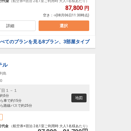
行代金
（航空券+宿泊 2名1室ご利用時 大人1名様あたり）
87,800
円
空き：
○
(08月06日11:30時点)
詳細
選択
べてのプランを見る
8プラン、3部屋タイプ
テル
列島
00
丁目１－１
約5分
地図
ら車で約15分
ら路線バスで約25分
場
行代金
（航空券+宿泊 2名1室ご利用時 大人1名様あたり）