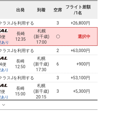
札幌
長崎
フライト差額
(新千歳)
3
+23,000円
8便
出発
到着
空席
09:55
/1名
15:05
便あり
クラスJを利用する
+26,800円
3
札幌
長崎
(新千歳)
選択中
0便
12:35
17:00
便あり
クラスJを利用する
+63,000円
2
札幌
長崎
(新千歳)
6
+900円
74便
12:50
17:30
便あり
クラスJを利用する
+53,100円
3
札幌
長崎
(新千歳)
3
+5,300円
2便
15:00
20:15
便あり
クラスJを利用する
+23,400円
る
3
札幌
長崎
(新千歳)
+28,400円
2便
15:00
19:15
便あり
クラスJを利用する
+23,400円
6