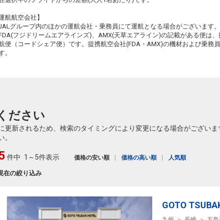
札幌
長崎
運航航空会社】
(新千歳)
3
+54,500円
506便
23
15:15
JALグループ内のほかの運航会社・乗務員にて運航となる場合がございます
11:00
乗継便あり
乗継
FDA(フジドリームエアラインズ)、AMX(天草エアライン)の記載がある便は、提
クラスJを利用する
+62,000円
航便（コードシェア便）です。提携航空会社(FDA・AMX)の機材および乗
す。
札幌
長崎
(新千歳)
3
+11,600円
2008便
61
18:40
15:00
乗継便あり
乗継
クラスJを利用する
+52,100円
3
札幌
長崎
(新千歳)
8
+19,600円
514便
ください
19:40
15:15
乗継便あり
に更新されるため、検索のタイミングにより変更になる場合がございま
クラスJを利用する
+37,400円
3
い。
札幌
長崎
5
(新千歳)
7
+19,600円
518便
件中
1～5件表示
21:20
価格の安い順
価格の高い順
人気順
17:00
乗継便あり
現在の絞り込み
クラスJを利用する
+63,100円
4
札幌
長崎
(新千歳)
7
+19,600円
520便
21:20
GOTO TSUBAK
17:15
乗継便あり
九州
長崎
五島