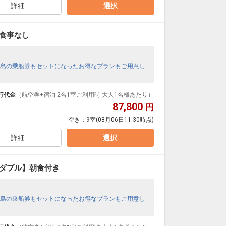
詳細
選択
食事なし
島の乗船券もセットになったお得なプランもご用意し
行代金
（航空券+宿泊 2名1室ご利用時 大人1名様あたり）
87,800
円
空き：
9室
(08月06日11:30時点)
詳細
選択
トダブル】朝食付き
島の乗船券もセットになったお得なプランもご用意し