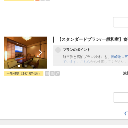
【スタンダードプラン/一般和室】食
プランのポイント
航空券と宿泊プラン以外にも、
長崎港⇔五
ています。こちら
から検索してください。
旅
朝
昼
夕
一般和室（2名1室利用）
す