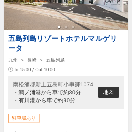
五島列島リゾートホテルマルゲリ
ータ
九州
長崎
五島列島
In 15:00 / Out 10:00
南松浦郡新上五島町小串郷1074
・鯛ノ浦港から車で約30分
地図
・有川港から車で約30分
駐車場あり