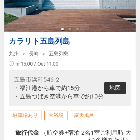
カラリト五島列島
九州
長崎
五島列島
In 15:00 / Out 11:00
五島市浜町546-2
・福江港から車で約15分
地図
・五島つばき空港から車で約10分
駐車場あり
大浴場
露天風呂
旅行代金
（航空券+宿泊 2名1室ご利用時 大
人1名様あたり）