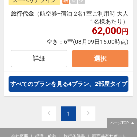
スーペリアツイン
朝
昼
夕
旅行代金
（航空券+宿泊 2名1室ご利用時 大人
1名様あたり）
62,000
円
空き：
6室
(08月09日16:00時点)
詳細
選択
すべてのプランを見る
4プラン、2部屋タイプ
1
ページTOP
会社概要
標識・約款
旅行条件書
画面共有サポート