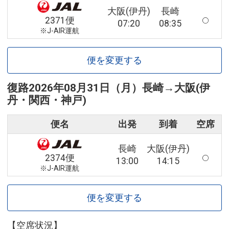
大阪(伊丹)
長崎
2371便
07:20
08:35
※J-AIR運航
便を変更する
復路
2026年08月31日（月）
長崎
→
大阪(伊
丹・関西・神戸)
便名
出発
到着
空席
長崎
大阪(伊丹)
2374便
13:00
14:15
※J-AIR運航
便を変更する
【空席状況】