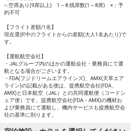
○:空席あり(9席以上) 1～8:残席数(1～8席) ×：予
約不可
【フライト差額/1名】
現在選択中のフライトからの差額(大人1名あたり)で
す。
【運航航空会社】
・JALグループ内のほかの運航会社・乗務員にて運
航となる場合がございます。
・FDA(フジドリームエアラインズ)、AMX(天草エア
ライン)の記載がある便は、提携航空会社(FDA、
AMX)と日本航空（JAL）との共同運航便（コードシ
ェア便）です。提携航空会社(FDA・AMX)の機材お
よび乗務員にて運航し、機内サービスも提携航空会
社の基準に則ります。