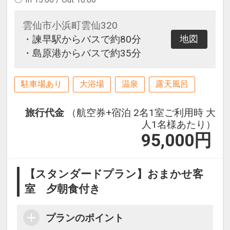
雲仙市小浜町雲仙320
・諫早駅からバスで約80分
地図
・島原港からバスで約35分
駐車場あり
大浴場
温泉
露天風呂
旅行代金
（航空券+宿泊 2名1室ご利用時 大
人1名様あたり）
95,000
円
【スタンダードプラン】おまかせ客
室 夕朝食付き
プランのポイント