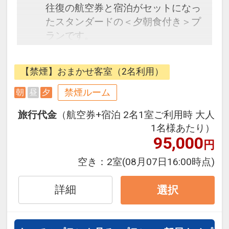
往復の航空券と宿泊がセットになっ
たスタンダードの＜夕朝食付き＞プ
ランです。
フライトと宿泊を自由に組み合わせ
できるダイナミックパッケージだか
【禁煙】おまかせ客室（2名利用）
ら、一都市滞在はもちろん周遊旅行
にも最適！
禁煙ルーム
朝
昼
夕
旅行期間中の1泊だけの宿泊や延
旅行代金
（航空券+宿泊 2名1室ご利用時 大人
泊・飛び泊なども自由自在です。
1名様あたり）
JALマイレージ会員の方にはフライ
95,000
円
トマイルが50%貯まります。
空き：
2室
(08月07日16:00時点)
■夕食のご案内
地元で採れた新鮮な海の幸・山の幸
詳細
選択
をふんだんに使用した月替わりのオ
リジナル会席料理です。
「鯛」をメイン食材とした「月仙