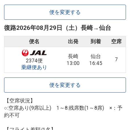
便を変更する
復路
2026年08月29日（土）
長崎
→
仙台
便名
出発
到着
空席
長崎
仙台
7
2374便
13:00
16:45
乗継便あり
便を変更する
【空席状況】
○:空席あり(9席以上) 1～8:残席数(1～8席) ×：予
約不可
【フライト差額/1名】