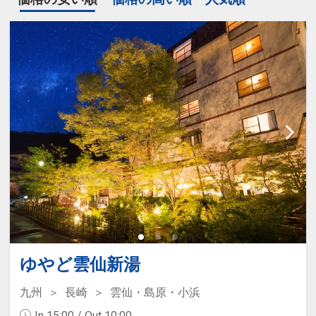
ゆやど雲仙新湯
九州
長崎
雲仙・島原・小浜
In 15:00 / Out 10:00