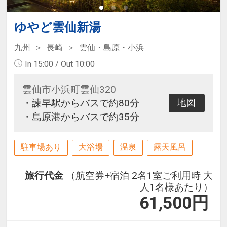
ゆやど雲仙新湯
九州
長崎
雲仙・島原・小浜
In 15:00 / Out 10:00
雲仙市小浜町雲仙320
・諫早駅からバスで約80分
地図
・島原港からバスで約35分
駐車場あり
大浴場
温泉
露天風呂
旅行代金
（航空券+宿泊 2名1室ご利用時 大
人1名様あたり）
61,500
円