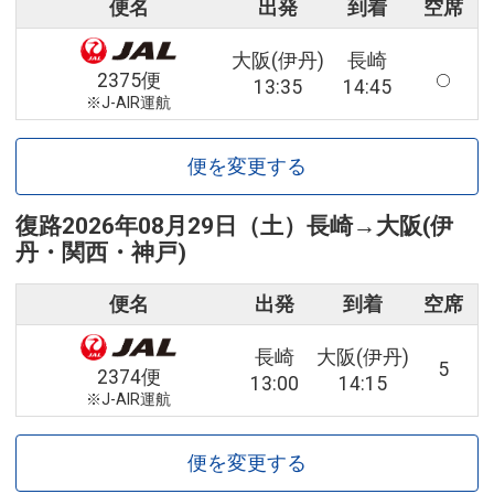
便名
出発
到着
空席
大阪(伊丹)
長崎
2375便
13:35
14:45
※J-AIR運航
便を変更する
復路
2026年08月29日（土）
長崎
→
大阪(伊
丹・関西・神戸)
便名
出発
到着
空席
長崎
大阪(伊丹)
5
2374便
13:00
14:15
※J-AIR運航
便を変更する