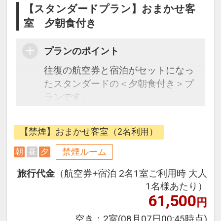
【スタンダードプラン】おまかせ客
室 夕朝食付き
プランのポイント
往復の航空券と宿泊がセットになっ
たスタンダードの＜夕朝食付き＞プ
ランです。
フライトと宿泊を自由に組み合わせ
できるダイナミックパッケージだか
【禁煙】おまかせ客室（2名利用）
ら、一都市滞在はもちろん周遊旅行
にも最適！
禁煙ルーム
朝
昼
夕
旅行期間中の1泊だけの宿泊や延
旅行代金
（航空券+宿泊 2名1室ご利用時 大人
泊・飛び泊なども自由自在です。
1名様あたり）
JALマイレージ会員の方にはフライ
61,500
円
トマイルが50%貯まります。
空き：
2室
(08月07日00:45時点)