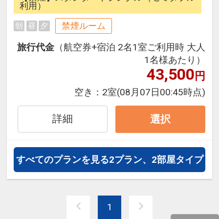
ら、一都市滞在はもちろん周遊旅行
利用）
にも最適！
禁煙ルーム
朝
昼
夕
旅行期間中の1泊だけの宿泊や延
泊・飛び泊なども自由自在です。
旅行代金
（航空券+宿泊 2名1室ご利用時 大人
JALマイレージ会員の方にはフライ
1名様あたり）
トマイルが50%貯まります。
43,500
円
空き：
2室
(08月07日00:45時点)
●2026年6月1日、客室やロビー、レ
ストランなどをリニューアルしてリ
詳細
選択
ブランドオープンいたしました。
■宿泊者特典
すべてのプランを見る
2プラン、2部屋タイプ
ミネラルウォーターをお1人様1本プ
レゼント
1