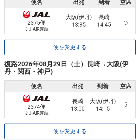
便名
出発
到着
空席
大阪(伊丹)
長崎
2375便
13:35
14:45
※J-AIR運航
便を変更する
復路
2026年08月29日（土）
長崎
→
大阪(伊
丹・関西・神戸)
便名
出発
到着
空席
長崎
大阪(伊丹)
5
2374便
13:00
14:15
※J-AIR運航
便を変更する