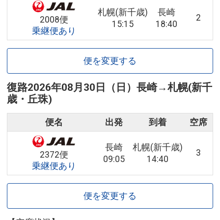
札幌(新千歳)
長崎
2
2008便
15:15
18:40
乗継便あり
便を変更する
復路
2026年08月30日（日）
長崎
→
札幌(新千
歳・丘珠)
便名
出発
到着
空席
長崎
札幌(新千歳)
3
2372便
09:05
14:40
乗継便あり
便を変更する