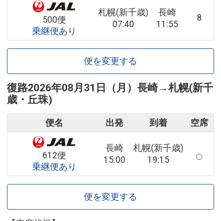
札幌(新千歳)
長崎
8
500便
07:40
11:55
乗継便あり
便を変更する
復路
2026年08月31日（月）
長崎
→
札幌(新千
歳・丘珠)
便名
出発
到着
空席
長崎
札幌(新千歳)
612便
15:00
19:15
乗継便あり
便を変更する