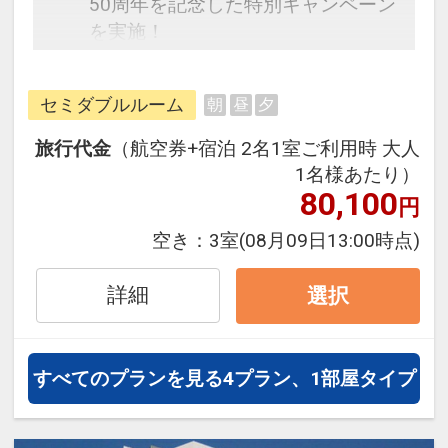
50周年を記念した特別キャンペーン
を実施！
本キャンペーン期間中は、通常プラ
ンよりもお得な特別価格にてご旅行
セミダブルルーム
朝
昼
夕
をご案内いたします。
旅行代金
（航空券+宿泊 2名1室ご利用時 大人
往復の航空券と宿泊がセットになっ
1名様あたり）
たスタンダードの＜食事なし＞プラ
80,100
円
ンです。
空き：
3室
(08月09日13:00時点)
フライトと宿泊を自由に組み合わせ
できるダイナミックパッケージだか
詳細
選択
ら、一都市滞在はもちろん周遊旅行
にも最適！
旅行期間中の1泊だけの宿泊や延
すべてのプランを見る
4プラン、1部屋タイプ
泊・飛び泊なども自由自在です。
JALマイレージ会員の方にはフライ
トマイルが50%貯まります。