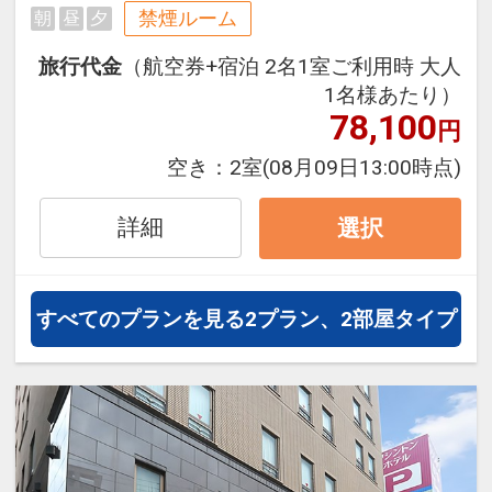
禁煙ルーム
朝
昼
夕
旅行期間中の1泊だけの宿泊や延
泊・飛び泊なども自由自在です。
旅行代金
（航空券+宿泊 2名1室ご利用時 大人
JALマイレージ会員の方にはフライ
1名様あたり）
トマイルが50%貯まります。
78,100
円
空き：
2室
(08月09日13:00時点)
●2026年6月1日、客室やロビー、レ
ストランなどをリニューアルしてリ
詳細
選択
ブランドオープンいたしました。
■宿泊者特典
すべてのプランを見る
2プラン、2部屋タイプ
ミネラルウォーターをお1人様1本プ
レゼント