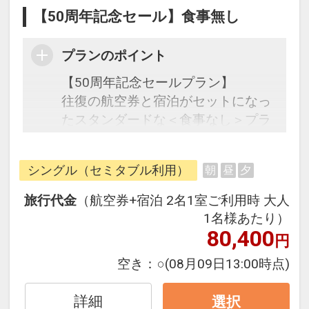
【50周年記念セール】食事無し
プランのポイント
【50周年記念セールプラン】
往復の航空券と宿泊がセットになっ
たスタンダードな＜食事なし＞プラ
ンです。
フライトと宿泊を自由に組み合わせ
シングル（セミタブル利用）
朝
昼
夕
できるダイナミックパッケージだか
ら、一都市滞在はもちろん周遊旅行
旅行代金
（航空券+宿泊 2名1室ご利用時 大人
にも最適！
1名様あたり）
旅行期間中の1泊だけの宿泊や延
80,400
円
泊・飛び泊なども自由自在です。
空き：
○
(08月09日13:00時点)
フライトは、安心のJAL（または
JALグループ）確約！フライトマイ
詳細
選択
ル50%貯まります。