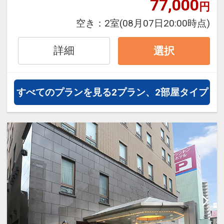
77,000
円
空き：
2室
(08月07日20:00時点)
●2026年6月1日、客室やロビー、レ
ストランなどをリニューアルしてリ
詳細
選択
ブランドオープンいたしました。
■宿泊者特典
すべてのプランを見る
2プラン、2部屋タイプ
ミネラルウォーターをお1人様1本プ
レゼント