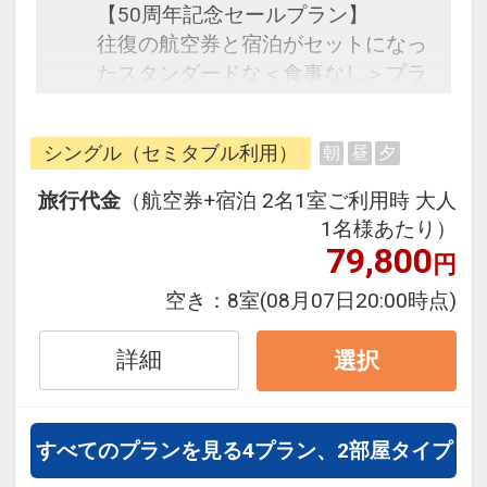
【50周年記念セールプラン】
往復の航空券と宿泊がセットになっ
たスタンダードな＜食事なし＞プラ
ンです。
フライトと宿泊を自由に組み合わせ
シングル（セミタブル利用）
朝
昼
夕
できるダイナミックパッケージだか
ら、一都市滞在はもちろん周遊旅行
旅行代金
（航空券+宿泊 2名1室ご利用時 大人
にも最適！
1名様あたり）
旅行期間中の1泊だけの宿泊や延
79,800
円
泊・飛び泊なども自由自在です。
空き：
8室
(08月07日20:00時点)
フライトは、安心のJAL（または
JALグループ）確約！フライトマイ
詳細
選択
ル50%貯まります。
オプションでレンタカーや現地交
通・体験プランなどの追加（同時予
すべてのプランを見る
4プラン、2部屋タイプ
約）が可能なプランもございます。