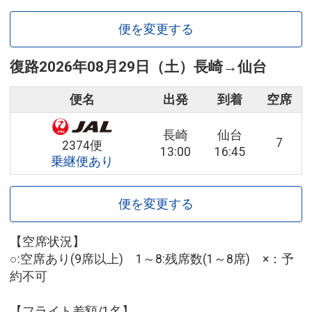
便を変更する
復路
2026年08月29日（土）
長崎
→
仙台
便名
出発
到着
空席
長崎
仙台
7
2374便
13:00
16:45
乗継便あり
便を変更する
【空席状況】
○:空席あり(9席以上) 1～8:残席数(1～8席) ×：予
約不可
【フライト差額/1名】