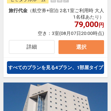
をご案内いたします。
旅行代金
（航空券+宿泊 2名1室ご利用時 大人
往復の航空券と宿泊がセットになっ
1名様あたり）
たスタンダードの＜食事なし＞プラ
79,000
円
ンです。
空き：
3室
(08月07日20:00時点)
フライトと宿泊を自由に組み合わせ
できるダイナミックパッケージだか
詳細
選択
ら、一都市滞在はもちろん周遊旅行
にも最適！
旅行期間中の1泊だけの宿泊や延
すべてのプランを見る
4プラン、1部屋タイプ
泊・飛び泊なども自由自在です。
JALマイレージ会員の方にはフライ
トマイルが50%貯まります。