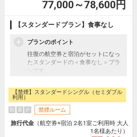
77,000～78,600
円
【スタンダードプラン】食事なし
プランのポイント
往復の航空券と宿泊がセットになっ
たスタンダードの＜食事なし＞プラ
ンです。
フライトと宿泊を自由に組み合わせ
できるダイナミックパッケージだか
【禁煙】スタンダードシングル（セミダブル
ら、一都市滞在はもちろん周遊旅行
利用）
にも最適！
禁煙ルーム
朝
昼
夕
旅行期間中の1泊だけの宿泊や延
泊・飛び泊なども自由自在です。
旅行代金
（航空券+宿泊 2名1室ご利用時 大人
JALマイレージ会員の方にはフライ
1名様あたり）
トマイルが50%貯まります。