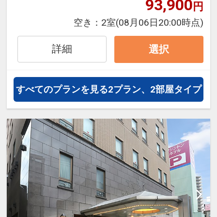
93,900
円
空き：
2室
(08月06日20:00時点)
●2026年6月1日、客室やロビー、レ
ストランなどをリニューアルしてリ
詳細
選択
ブランドオープンいたしました。
■宿泊者特典
すべてのプランを見る
2プラン、2部屋タイプ
ミネラルウォーターをお1人様1本プ
レゼント