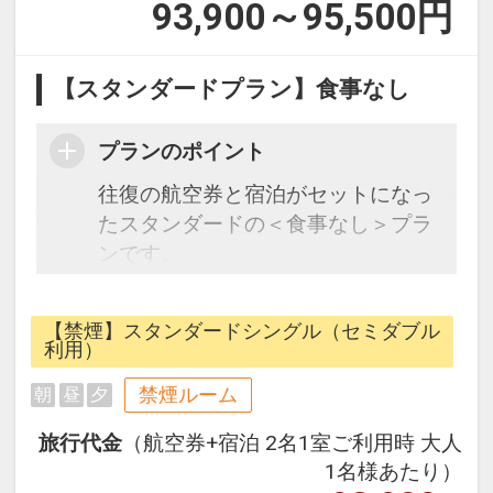
93,900～95,500
円
【スタンダードプラン】食事なし
プランのポイント
往復の航空券と宿泊がセットになっ
たスタンダードの＜食事なし＞プラ
ンです。
フライトと宿泊を自由に組み合わせ
できるダイナミックパッケージだか
【禁煙】スタンダードシングル（セミダブル
ら、一都市滞在はもちろん周遊旅行
利用）
にも最適！
禁煙ルーム
朝
昼
夕
旅行期間中の1泊だけの宿泊や延
泊・飛び泊なども自由自在です。
旅行代金
（航空券+宿泊 2名1室ご利用時 大人
JALマイレージ会員の方にはフライ
1名様あたり）
トマイルが50%貯まります。