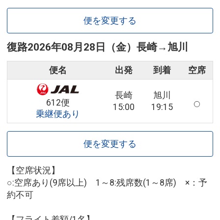
便を変更する
復路
2026年08月28日（金）
長崎
→
旭川
便名
出発
到着
空席
長崎
旭川
612便
15:00
19:15
乗継便あり
便を変更する
【空席状況】
○:空席あり(9席以上) 1～8:残席数(1～8席) ×：予
約不可
【フライト差額/1名】