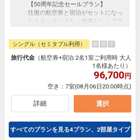
【50周年記念セールプラン】
往復の航空券と宿泊がセットになっ
たスタンダードな＜食事なし＞プラ
ンです。
フライトと宿泊を自由に組み合わせ
シングル（セミタブル利用）
朝
昼
夕
できるダイナミックパッケージだか
ら、一都市滞在はもちろん周遊旅行
旅行代金
（航空券+宿泊 2名1室ご利用時 大人
にも最適！
1名様あたり）
旅行期間中の1泊だけの宿泊や延
96,700
円
泊・飛び泊なども自由自在です。
空き：
7室
(08月06日20:00時点)
フライトは、安心のJAL（または
JALグループ）確約！フライトマイ
詳細
選択
ル50%貯まります。
オプションでレンタカーや現地交
通・体験プランなどの追加（同時予
すべてのプランを見る
4プラン、2部屋タイプ
約）が可能なプランもございます。