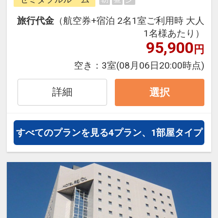
をご案内いたします。
旅行代金
（航空券+宿泊 2名1室ご利用時 大人
往復の航空券と宿泊がセットになっ
1名様あたり）
たスタンダードの＜食事なし＞プラ
95,900
円
ンです。
空き：
3室
(08月06日20:00時点)
フライトと宿泊を自由に組み合わせ
できるダイナミックパッケージだか
詳細
選択
ら、一都市滞在はもちろん周遊旅行
にも最適！
旅行期間中の1泊だけの宿泊や延
すべてのプランを見る
4プラン、1部屋タイプ
泊・飛び泊なども自由自在です。
JALマイレージ会員の方にはフライ
トマイルが50%貯まります。