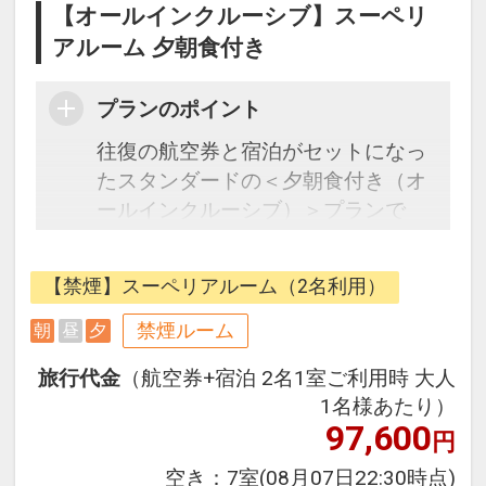
【オールインクルーシブ】スーペリ
アルーム 夕朝食付き
プランのポイント
往復の航空券と宿泊がセットになっ
たスタンダードの＜夕朝食付き（オ
ールインクルーシブ）＞プランで
す。
【禁煙】スーペリアルーム（2名利用）
【ホテルの魅力・オールインクルー
シブサービス】
禁煙ルーム
朝
昼
夕
■パーク内唯一のオーシャンフロン
旅行代金
（航空券+宿泊 2名1室ご利用時 大人
トの絶好のロケーション
1名様あたり）
■滞在中はオープンラウンジ（06:30
97,600
円
～23:00)にて、アルコールを含むド
リンクやスナック、時間帯によって
空き：
7室
(08月07日22:30時点)