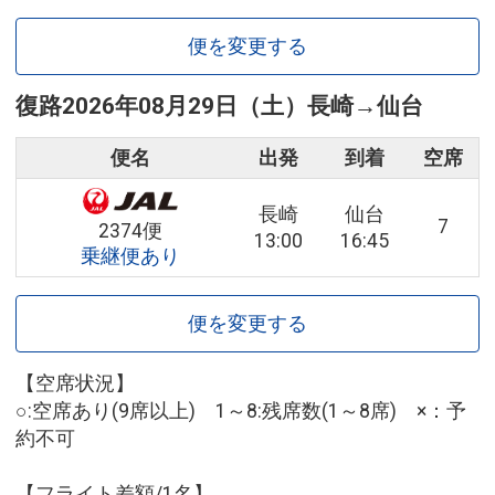
便を変更する
復路
2026年08月29日（土）
長崎
→
仙台
便名
出発
到着
空席
長崎
仙台
7
2374便
13:00
16:45
乗継便あり
便を変更する
【空席状況】
○:空席あり(9席以上) 1～8:残席数(1～8席) ×：予
約不可
【フライト差額/1名】