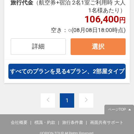
旅行代金
（航空券+宿泊 2名1室ご利用時 大人
■パークのウェルカムエリアから宿
1名様あたり）
泊者専用クルーザーに乗船し、美し
106,400
円
い街並みを眺めながら、ホテル内に
ある専用の桟橋に直接着眼してチェ
空き：
○
(08月08日18:00時点)
ックインができます。
■船を降りるとアーティストによる
詳細
選択
生演奏が響き渡り、ロビーに入った
瞬間から季節の華やかな花々の香り
に包まれます。
すべてのプランを見る
4プラン、2部屋タイプ
■チェックイン時にご到着当日の入
場パスポートのご提示で、2日目以
降の滞在日数分のパスポートをお1
1
人様1枚お渡し致します。
■宿泊者特典に関してはホテルの公
ページTOP
式ホームページをご確認ください。
会社概要
標識・約款
旅行条件書
画面共有サポート
【ご注意・ご案内】
©ORION-TOUR All Rights Reserved.