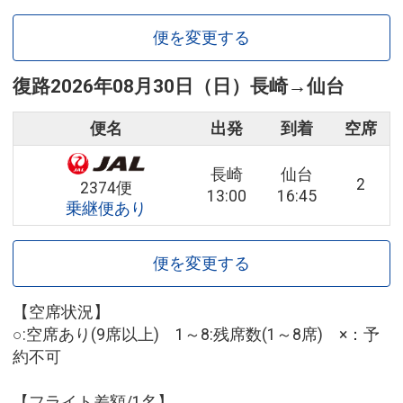
便を変更する
復路
2026年08月30日（日）
長崎
→
仙台
便名
出発
到着
空席
長崎
仙台
2
2374便
13:00
16:45
乗継便あり
便を変更する
【空席状況】
○:空席あり(9席以上) 1～8:残席数(1～8席) ×：予
約不可
【フライト差額/1名】