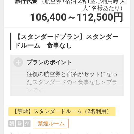
旅行代金
（航空券+宿泊 2名1室ご利用時 大
人1名様あたり）
106,400～112,500
円
【スタンダードプラン】スタンダー
ドルーム 食事なし
プランのポイント
往復の航空券と宿泊がセットになっ
たスタンダードの＜食事なし＞プラ
ンです。
【ホテルの魅力】
【禁煙】スタンダードルーム（2名利用）
■「滞在そのもが極上の旅になる」
ラグジュアリーな非日常感が最大の
禁煙ルーム
朝
昼
夕
魅力です。