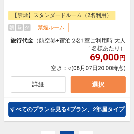
【ホテルの魅力】
【禁煙】スタンダードルーム（2名利用）
■「滞在そのもが極上の旅になる」
ラグジュアリーな非日常感が最大の
禁煙ルーム
朝
昼
夕
魅力です。
旅行代金
（航空券+宿泊 2名1室ご利用時 大人
■パークのウェルカムエリアから宿
1名様あたり）
泊者専用クルーザーに乗船し、美し
69,000
円
い街並みを眺めながら、ホテル内に
ある専用の桟橋に直接着眼してチェ
空き：
○
(08月07日20:00時点)
ックインができます。
■船を降りるとアーティストによる
詳細
選択
生演奏が響き渡り、ロビーに入った
瞬間から季節の華やかな花々の香り
に包まれます。
すべてのプランを見る
4プラン、2部屋タイプ
■チェックイン時にご到着当日の入
場パスポートのご提示で、2日目以
降の滞在日数分のパスポートをお1