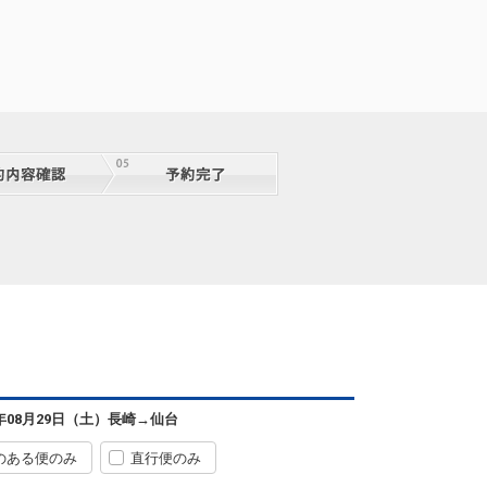
長崎
仙台
6年08月29日（土）
長崎
→
仙台
5
+0円
72便
09:05
15:05
便あり
のある便のみ
直行便のみ
クラスJを利用する
+33,000円
2