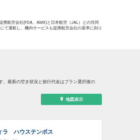
長崎
仙台
+1,100円
76便
14:45
21:05
。
便あり
携航空会社(FDA、AMX)と日本航空（JAL）との共同
クラスJを利用する
+3,600円
8
務員にて運航し、機内サービスも提携航空会社の基準に則り
す。最新の空き状況と旅行代金はプラン選択後の
地図表示
ィラ ハウステンボス