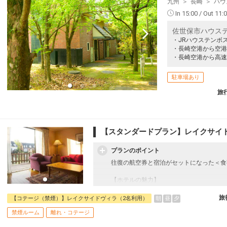
九州
長崎
ハウ
In 15:00 / Out 11:
佐世保市ハウステ
・JRハウステンボ
・長崎空港から空港
・長崎空港から高速
駐車場あり
旅
【スタンダードプラン】レイクサイ
プランのポイント
往復の航空券と宿泊がセットになった＜食
【ホテルの魅力】
■レイクサイドヴィラは緑豊かな森林の緑
ジです。
旅
朝
昼
夕
【コテージ（禁煙）】レイクサイドヴィラ（2名利用）
■チェックイン時にご到着当日の入場パスポ
禁煙ルーム
離れ・コテージ
パスポートをお1人様1枚お渡し致します
【翌日1DAYパスポートとは】