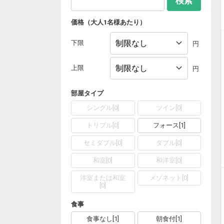
検索
価格（大人1名様あたり）
下限
円
上限
円
部屋タイプ
シングル
[
0
]
ツイン
[
0
]
トリプル
[
0
]
フォース
[
1
]
セミダブル
[
0
]
ダブル
[
0
]
和室
[
0
]
和洋室
[
0
]
洋室または和室
メゾネット
[
0
]
[
0
]
食事
食事なし
[
1
]
朝食付
[
1
]