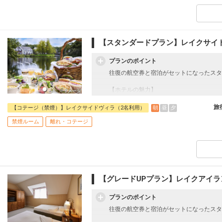
滞在中、ハウステンボスへ再入場できるオ
す。アトラクションやクルーザーなど場内
（※4歳以上の添い寝のお子様も翌日1DA
【宿泊特典】
【スタンダードプラン】レイクサイ
■開園時間1時間前からの早期入場が可能
■手荷物配送サービス
プランのポイント
往復の航空券と宿泊がセットになったスタ
往復の航空券と宿泊がセットになったスタ
【ホテルの魅力】
■全室2階建てのメゾネット仕様で、1階
【ホテルの魅力】
戸建てタイプです。
■全室2階建てのメゾネット仕様で、1階
■1室の定員が最大5名と多く、寝室が分
一戸建てタイプです。
旅
朝
昼
夕
【コテージ（禁煙）】レイクサイドヴィラ（2名利用）
ろぐ」「3世代旅行で生活リズムを分ける
■1室の定員が最大5名と多く、寝室が分
禁煙ルーム
離れ・コテージ
■池に面した部屋で、テラスから美しい景
ろぐ」「3世代旅行で生活リズムを分ける
■チェックイン時にご到着当日の入場パス
■池に面した部屋で、テラスから美しい景
トをお1人様1枚お渡し致します。
■チェックイン時にご到着当日の入場パス
■宿泊者特典に関してはホテルの公式ホー
トをお1人様1枚お渡し致します。
■宿泊者特典に関してはホテルの公式ホー
【ご注意・ご案内】
※「ハーバーゾーン」内に位置しているた
【ご注意・ご案内】
【グレードUPプラン】レイクアイ
ただけます。ただし花火大会等の特定日は
※「ハーバーゾーン」内に位置しているた
す。
ただけます。ただし花火大会等の特定日は
プランのポイント
※客室からの眺望指定はできません。
す。
※客室からの眺望指定はできません。
往復の航空券と宿泊がセットになったスタ