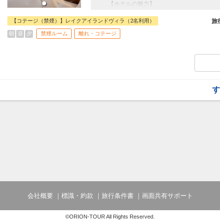
■朝食のご案内
【ホテルの魅力】
海沿いにあるレストラン「ベイサイドキッ
■全室2階建てのメゾネット仕様で、1階
帆船をイメージした開放的なレストランで
一戸建てタイプです。
【コテージ（禁煙）】レイクアイランドヴィラ（2名利用）
旅
クアウトして食べられるスタイルも選べる
■1室の定員が最大5名と多く、寝室が分
朝
昼
夕
禁煙ルーム
離れ・コテージ
□時間：07:00～10:00（ラストオーダー10
ろぐ」「3世代旅行で生活リズムを分ける
■池に面した部屋で、テラスから美しい景
■チェックイン時にご到着当日の入場パス
トをお1人様1枚お渡し致します。
■宿泊者特典に関してはホテルの公式ホー
【ご注意・ご案内】
す
※「ハーバーゾーン」内に位置しているた
ただけます。ただし花火大会等の特定日は
す。
※客室からの眺望指定はできません。
会社概要
標識・約款
旅行条件書
画面共有サポート
©ORION-TOUR All Rights Reserved.