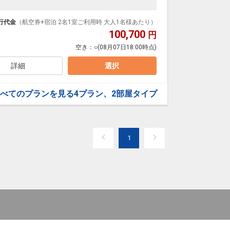
チン」が会場となります。
が広々としたリビング、2階にベッドルームが2部屋ある
の食事に加え、コテージや自然に囲まれたお庭へテイ
行代金
（航空券+宿泊 2名1室ご利用時 大人1名様あたり）
のが特徴です。
かれているため「子供が寝たあとに大人がリビングでくつ
100,700
円
:00)
」など柔軟な過ごし方が可能です。
空き：
○
(08月07日18:00時点)
色を楽しめます。
ポートのご提示で、2日目以降の滞在日数分のパスポー
詳細
選択
ムページをご確認ください。
べてのプランを見る
4プラン、2部屋タイプ
め、ご宿泊のみであれば入場チケットなしでご利用い
有料エリアになりますので、入場料が必要になりま
1