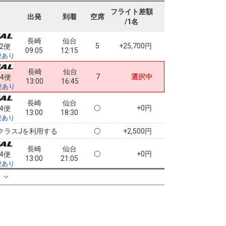
長崎
仙台
フライト差額
5
+0円
72便
出発
到着
空席
09:05
16:45
/1名
便あり
長崎
仙台
5
+25,700円
72便
09:05
12:15
便あり
長崎
仙台
7
選択中
74便
13:00
16:45
便あり
長崎
仙台
+0円
74便
13:00
18:30
便あり
クラスJを利用する
+2,500円
長崎
仙台
+0円
74便
13:00
21:05
便あり
クラスJを利用する
+2,500円
る
7
長崎
仙台
+1,100円
76便
14:45
18:30
便あり
クラスJを利用する
+3,600円