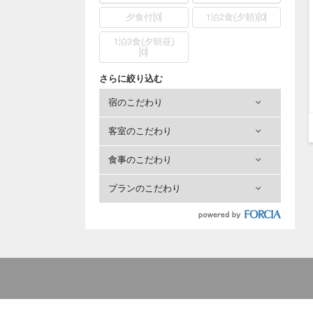
夕食付
[
0
]
1泊2食(夕朝)
[
0
]
1泊3食(夕朝昼)
[
0
]
さらに絞り込む
宿のこだわり
客室のこだわり
食事のこだわり
プランのこだわり