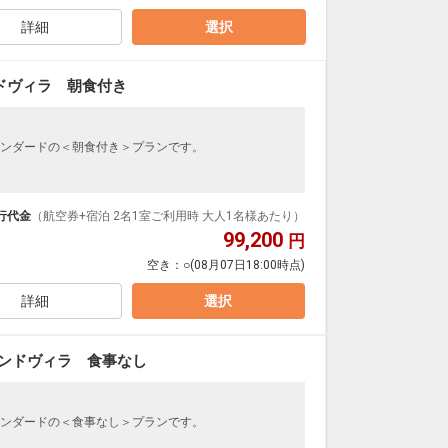
フィシャルホテル宿泊者専用のパスポートとなりま
のパスポート対象有料施設をお楽しみいただけます。
詳細
選択
Yパスポートの対象になります。
ドヴィラ 朝食付き
ンダードの＜食事なし＞プランです。
ンダードの＜朝食付き＞プランです。
が広々としたリビング、2階にベッドルームが2部屋ある一
が広々としたリビング、2階にベッドルームが2部屋ある
かれているため「子供が寝たあとに大人がリビングでくつ
行代金
（航空券+宿泊 2名1室ご利用時 大人1名様あたり）
」など柔軟な過ごし方が可能です。
かれているため「子供が寝たあとに大人がリビングでくつ
99,200
円
色を楽しめます。
」など柔軟な過ごし方が可能です。
ポートのご提示で、2日目以降の滞在日数分のパスポー
空き：
○
(08月07日18:00時点)
色を楽しめます。
ポートのご提示で、2日目以降の滞在日数分のパスポー
ムページをご確認ください。
詳細
選択
ムページをご確認ください。
め、ご宿泊のみであれば入場チケットなしでご利用い
ランドヴィラ 食事なし
有料エリアになりますので、入場料が必要になりま
め、ご宿泊のみであれば入場チケットなしでご利用い
有料エリアになりますので、入場料が必要になりま
ンダードの＜食事なし＞プランです。