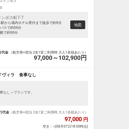
ステンボス
00
ンボス町7-7
ス駅から場内ホテル受付まで徒歩で約5分
地図
バスで約50分
船で約50分
行代金
（航空券+宿泊 2名1室ご利用時 大人1名様あたり）
97,000～102,900
円
ドヴィラ 食事なし
事なし＞プランです。
に包まれた、全室メゾネットタイプの別荘感覚のコテー
行代金
（航空券+宿泊 2名1室ご利用時 大人1名様あたり）
ートのご提示で、2日目以降は滞在日数分の翌日1DAY
97,000
円
。
空き：
○
(08月07日18:00時点)