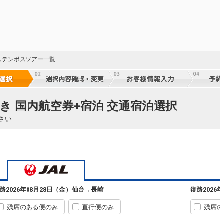
ステンボスツアー一覧
き 国内航空券+宿泊 交通宿泊選択
さい
路
2026年08月28日（金）
仙台
→
長崎
復路
202
23
乗継
残席のある便のみ
直行便のみ
残席