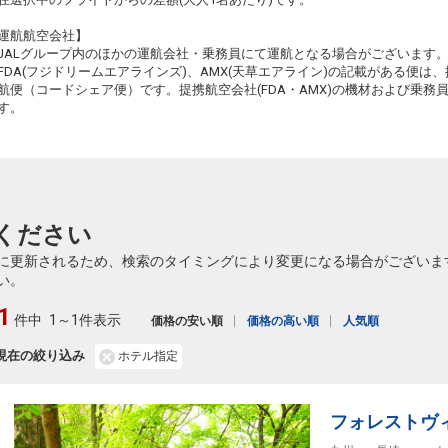
+0円
2204便
11:15
14:45
乗継便あり
運航航空会社】
23
JALグループ内のほかの運航会社・乗務員にて運航となる場合がございます
クラスJを利用する
+13,600円
4
乗継
FDA(フジドリームエアラインズ)、AMX(天草エアライン)の記載がある便は、提
航便（コードシェア便）です。提携航空会社(FDA・AMX)の機材および乗
仙台
長崎
+1,200円
2204便
す。
11:15
18:40
乗継便あり
クラスJを利用する
+14,700円
3
仙台
長崎
4
+1,200円
2206便
12:35
18:40
乗継便あり
ください
仙台
長崎
2
+1,200円
2210便
に更新されるため、検索のタイミングにより変更になる場合がございま
14:55
18:40
乗継便あり
い。
クラスJを利用する
+14,700円
2
1
件中
1～1件表示
価格の安い順
価格の高い順
人気順
現在の絞り込み
ホテル指定
フォレストヴ