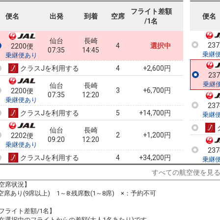
フライト差額
23
便名
出発
到着
空席
便名
/1名
乗継
仙台
長崎
23
4
選択中
2200便
07:35
14:45
乗継
乗継便あり
クラスJを利用する
+2,600円
4
23
乗継
仙台
長崎
3
+6,700円
2200便
07:35
12:20
乗継便あり
23
クラスJを利用する
+14,700円
5
乗継
仙台
長崎
2
+1,200円
2202便
09:20
12:20
乗継便あり
23
クラスJを利用する
+34,200円
4
乗継
すべての航空便を見
仙台
長崎
7
+0円
2202便
09:20
14:45
空席状況】
乗継便あり
:空席あり(9席以上) 1～8:残席数(1～8席) ×：予約不可
23
クラスJを利用する
+33,000円
4
乗継
フライト差額/1名】
仙台
長崎
在選択中のフライトからの差額(大人1名あたり)です。