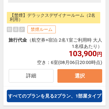
【ホテルの魅力】
【禁煙】デラックスデザイナールーム（2名
■オフィシャルホテルの中で唯一テ
利用）
ーマパークの「街の中（有料エリア
禁煙ルーム
朝
昼
夕
内）」に位置するホテルです。
■パークのほぼ中心「アムステルダ
旅行代金
（航空券+宿泊 2名1室ご利用時 大人
ムシティ」にあるため、疲れたらす
1名様あたり）
ぐに部屋に戻って仮眠や休憩ができ
103,900
円
ます。
空き：
6室
(08月06日20:00時点)
■24時間いつでも散策可能です。閉
園後の誰もいないイルミネーション
詳細
選択
や、朝の済んだ空気の中での早朝散
歩を独り占めできます。
■チェックイン時にご到着当日の入
すべてのプランを見る
2プラン、1部屋タイプ
場パスポートのご提示で、2日目以
降の滞在日数分のパスポートをお1