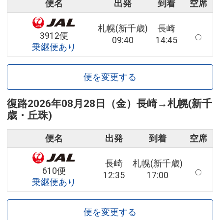
便名
出発
到着
空席
札幌(新千歳)
長崎
3912便
09:40
14:45
乗継便あり
便を変更する
復路
2026年08月28日（金）
長崎
→
札幌(新千
歳・丘珠)
便名
出発
到着
空席
長崎
札幌(新千歳)
610便
12:35
17:00
乗継便あり
便を変更する