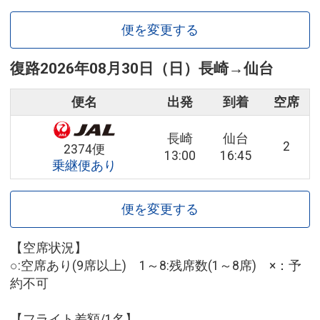
便を変更する
復路
2026年08月30日（日）
長崎
→
仙台
便名
出発
到着
空席
長崎
仙台
2
2374便
13:00
16:45
乗継便あり
便を変更する
【空席状況】
○:空席あり(9席以上) 1～8:残席数(1～8席) ×：予
約不可
【フライト差額/1名】