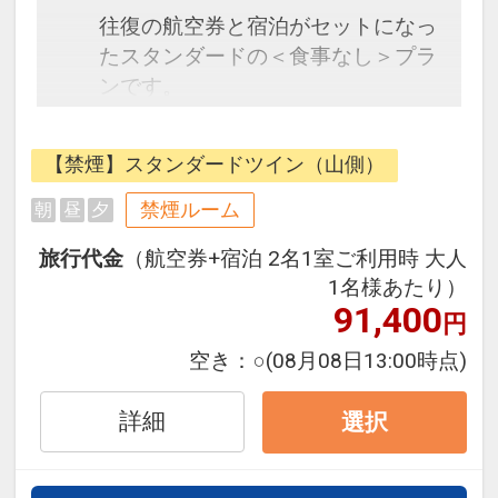
往復の航空券と宿泊がセットになっ
たスタンダードの＜食事なし＞プラ
ンです。
フライトと宿泊を自由に組み合わせ
できるダイナミックパッケージだか
【禁煙】スタンダードツイン（山側）
ら、一都市滞在はもちろん周遊旅行
にも最適！
禁煙ルーム
朝
昼
夕
旅行期間中の1泊だけの宿泊や延
旅行代金
（航空券+宿泊 2名1室ご利用時 大人
泊・飛び泊なども自由自在です。
1名様あたり）
JALマイレージ会員の方にはフライ
91,400
円
トマイルが50%貯まります。
空き：
○
(08月08日13:00時点)
■大浴場のご案内
宿泊者専用の広々とした「SPA大浴
詳細
選択
場」が完備されています。
足を伸ばしてリラックスできる広め