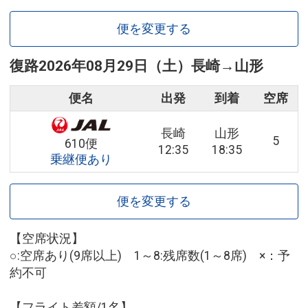
便を変更する
復路
2026年08月29日（土）
長崎
→
山形
便名
出発
到着
空席
長崎
山形
5
610便
12:35
18:35
乗継便あり
便を変更する
【空席状況】
○:空席あり(9席以上) 1～8:残席数(1～8席) ×：予
約不可
【フライト差額/1名】