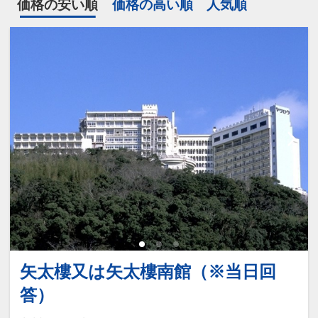
価格の安い順
価格の高い順
人気順
矢太樓又は矢太樓南館（※当日回
答）