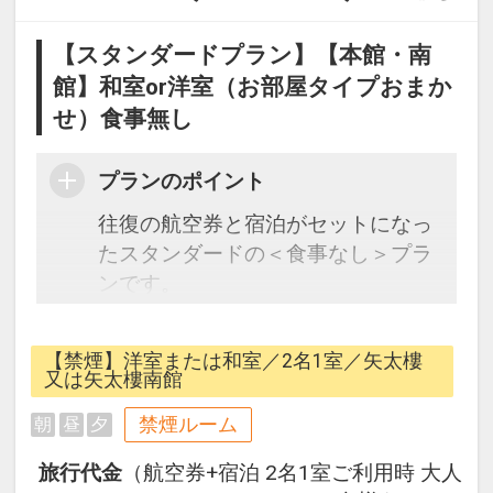
【スタンダードプラン】【本館・南
館】和室or洋室（お部屋タイプおまか
せ）食事無し
プランのポイント
往復の航空券と宿泊がセットになっ
たスタンダードの＜食事なし＞プラ
ンです。
フライトと宿泊を自由に組み合わせ
できるダイナミックパッケージだか
【禁煙】洋室または和室／2名1室／矢太樓
ら、一都市滞在はもちろん周遊旅行
又は矢太樓南館
にも最適！
禁煙ルーム
朝
昼
夕
旅行期間中の1泊だけの宿泊や延
泊・飛び泊なども自由自在です。
旅行代金
（航空券+宿泊 2名1室ご利用時 大人
JALマイレージ会員の方にはフライ