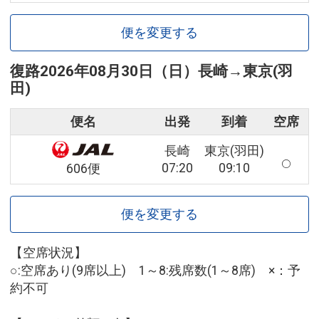
便を変更する
復路
2026年08月30日（日）
長崎
→
東京(羽
田)
便名
出発
到着
空席
長崎
東京(羽田)
07:20
09:10
606便
便を変更する
【空席状況】
○:空席あり(9席以上) 1～8:残席数(1～8席) ×：予
約不可