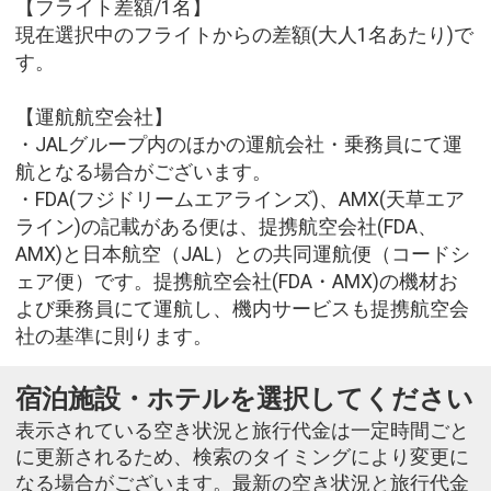
【フライト差額/1名】
現在選択中のフライトからの差額(大人1名あたり)で
す。
【運航航空会社】
・JALグループ内のほかの運航会社・乗務員にて運
航となる場合がございます。
・FDA(フジドリームエアラインズ)、AMX(天草エア
ライン)の記載がある便は、提携航空会社(FDA、
AMX)と日本航空（JAL）との共同運航便（コードシ
ェア便）です。提携航空会社(FDA・AMX)の機材お
よび乗務員にて運航し、機内サービスも提携航空会
社の基準に則ります。
宿泊施設・ホテルを選択してください
表示されている空き状況と旅行代金は一定時間ごと
に更新されるため、検索のタイミングにより変更に
なる場合がございます。最新の空き状況と旅行代金