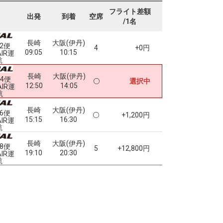
フライト差額
出発
到着
空席
/1名
長崎
大阪(伊丹)
72便
4
+0円
09:05
10:15
AIR運
航
長崎
大阪(伊丹)
74便
選択中
12:50
14:05
AIR運
航
長崎
大阪(伊丹)
76便
+1,200円
15:15
16:30
AIR運
航
長崎
大阪(伊丹)
78便
5
+12,800円
19:10
20:30
AIR運
航