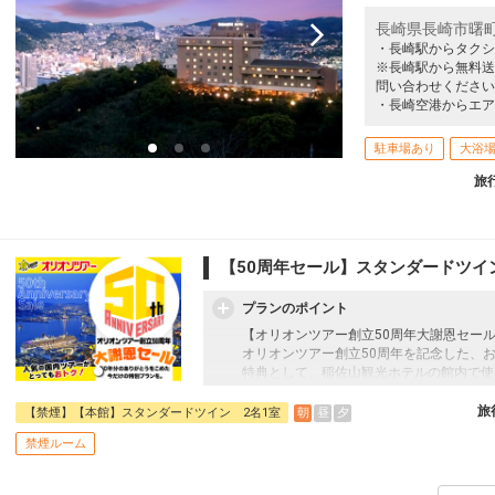
長崎県長崎市曙町
・長崎駅からタクシ
※長崎駅から無料送
問い合わせください
・長崎空港からエア
駐車場あり
大浴
旅
【50周年セール】スタンダードツイ
プランのポイント
【オリオンツアー創立50周年大謝恩セー
オリオンツアー創立50周年を記念した、
特典として、稲佐山観光ホテルの館内で使
にプレゼント！！（人数分、1泊につき）
ル駐車場にも使用できます。
旅
朝
昼
夕
【禁煙】【本館】スタンダードツイン 2名1室
禁煙ルーム
往復の航空券と宿泊がセットになったスタ
フライトと宿泊を自由に組み合わせできる
ん周遊旅行にも最適！