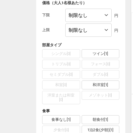
価格（大人1名様あたり）
下限
円
上限
円
部屋タイプ
シングル
[
0
]
ツイン
[
1
]
トリプル
[
0
]
フォース
[
0
]
セミダブル
[
0
]
ダブル
[
0
]
和室
[
0
]
和洋室
[
1
]
洋室または和室
メゾネット
[
0
]
[
0
]
食事
食事なし
[
1
]
朝食付
[
1
]
夕食付
[
0
]
1泊2食(夕朝)
[
1
]