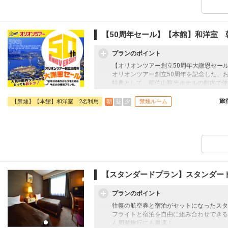
旅行期間中の1泊だけの宿泊や延泊・飛び
JALマイレージ会員の方にはフライトマイ
■朝食のご案内
【50周年セール】【本館】和洋室 
長崎の街並みを見下ろす開放的な会場で、
ッフェ）形式です。
プランのポイント
朝から食べれる「長崎ちゃんぽん」や、白
っぷ（だし茶漬け）」などの長崎郷土料理
【オリオンツアー創立50周年大謝恩セー
□時間：06:45～09:00（ラストオーダー08:
オリオンツアー創立50周年を記念した、
特典として、稲佐山観光ホテルの館内で使
■大浴場のご案内
にプレゼント！！（人数分、1泊につき）
長崎市街の1,000万ドルの夜景を一望で
ル駐車場にも使用できます。
旅
朝
昼
夕
【禁煙】【本館】和洋室 2名利用
禁煙ルーム
楽しめる宿泊者専用の大浴場です。
※修学旅行等の団体様の受け入れ時には利
往復の航空券と宿泊がセットになったスタ
承ください。
フライトと宿泊を自由に組み合わせできる
□営業時間：16:00～24:00/翌朝05:30
ん周遊旅行にも最適！
旅行期間中の1泊だけの宿泊や延泊・飛び
■送迎のご案内
JALマイレージ会員の方にはフライトマイ
JR長崎駅とホテル間で無料の送迎バスが
事前に予約が必要となります。詳しくは直
■朝食のご案内
【スタンダードプラン】スタンダー
長崎の街並みを見下ろす開放的な会場で、
■施設使用料のご案内
ッフェ）形式です。
プランのポイント
添い寝幼児（0～5歳の未就学児）は、現地
朝から食べれる「長崎ちゃんぽん」や、白
（税込）
っぷ（だし茶漬け）」などの長崎郷土料理
往復の航空券と宿泊がセットになったスタ
□時間：06:45～09:00（ラストオーダー08:
フライトと宿泊を自由に組み合わせできる
ん周遊旅行にも最適！