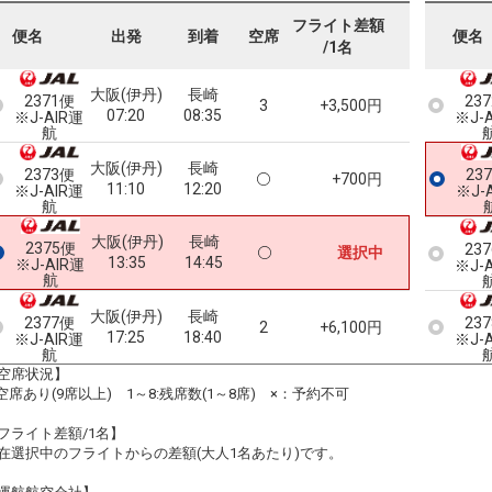
フライト差額
便名
出発
到着
空席
便名
/1名
大阪(伊丹)
長崎
2371便
23
3
+3,500円
07:20
08:35
※J-AIR運
※J-
航
大阪(伊丹)
長崎
2373便
23
+700円
11:10
12:20
※J-AIR運
※J-
航
大阪(伊丹)
長崎
2375便
23
選択中
13:35
14:45
※J-AIR運
※J-
航
大阪(伊丹)
長崎
2377便
23
2
+6,100円
17:25
18:40
※J-AIR運
※J-
航
空席状況】
:空席あり(9席以上) 1～8:残席数(1～8席) ×：予約不可
フライト差額/1名】
在選択中のフライトからの差額(大人1名あたり)です。