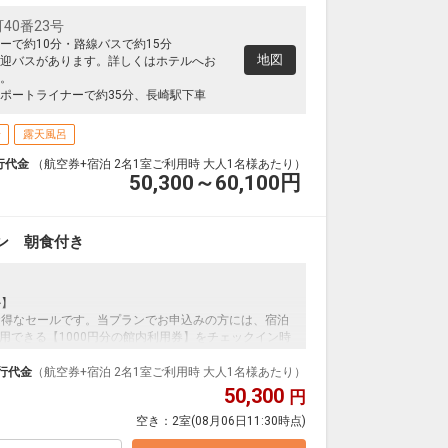
40番23号
ーで約10分・路線バスで約15分
地図
迎バスがあります。詳しくはホテルへお
。
ポートライナーで約35分、長崎駅下車
場
露天風呂
行代金
（航空券+宿泊 2名1室ご利用時 大人1名様あたり）
50,300～60,100
円
ン 朝食付き
ル】
お得なセールです。当プランでお申込みの方には、宿泊
用できる【1000円分の館内利用券】をチェックイン時
ホテル内のお土産ショップはもちろん、ラウンジ、ホテ
行代金
（航空券+宿泊 2名1室ご利用時 大人1名様あたり）
50,300
円
ンダードの＜朝食付き＞プランです。
空き：
2室
(08月06日11:30時点)
ダイナミックパッケージだから、一都市滞在はもちろ