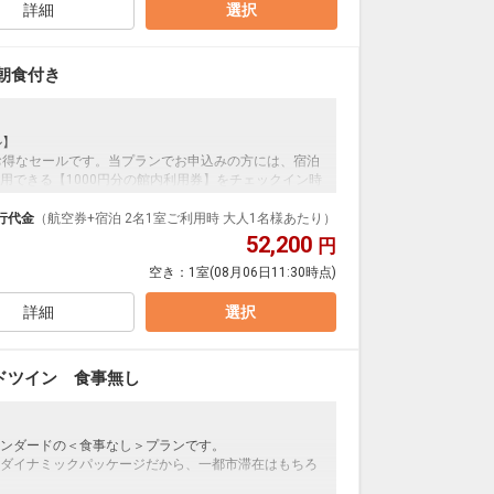
泊なども自由自在です。
詳細
選択
ルが50%貯まります。
朝食付き
地元の食材をふんだんに使った和洋バイキング（ビュ
飯に野菜漬物をのせて特製タイだしをかける「長崎そ
が人気です。
ル】
30)
お得なセールです。当プランでお申込みの方には、宿泊
用できる【1000円分の館内利用券】をチェックイン時
ホテル内のお土産ショップはもちろん、ラウンジ、ホテ
きる「展望大浴場」と、庭園風の「露天風呂」の2種類を
行代金
（航空券+宿泊 2名1室ご利用時 大人1名様あたり）
52,200
円
用制限の時間を設けることがありますので、予めご了
ンダードの＜朝食付き＞プランです。
空き：
1室
(08月06日11:30時点)
ダイナミックパッケージだから、一都市滞在はもちろ
～09:00 ※展望大浴場の場合
泊なども自由自在です。
詳細
選択
ルが50%貯まります。
運行しています。
接ホテルヘお問い合わせください
ドツイン 食事無し
地元の食材をふんだんに使った和洋バイキング（ビュ
にて施設使用料がかります。お1人様1泊あたり1,100円
飯に野菜漬物をのせて特製タイだしをかける「長崎そ
が人気です。
ンダードの＜食事なし＞プランです。
30)
ダイナミックパッケージだから、一都市滞在はもちろ