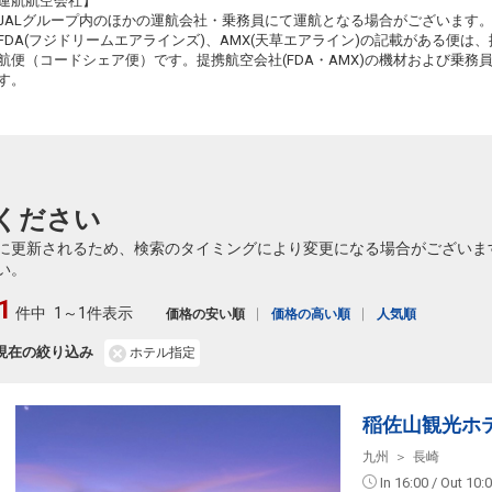
運航航空会社】
JALグループ内のほかの運航会社・乗務員にて運航となる場合がございます
FDA(フジドリームエアラインズ)、AMX(天草エアライン)の記載がある便は、提
航便（コードシェア便）です。提携航空会社(FDA・AMX)の機材および乗
す。
ください
に更新されるため、検索のタイミングにより変更になる場合がございま
い。
1
件中
1～1件表示
価格の安い順
価格の高い順
人気順
現在の絞り込み
ホテル指定
稲佐山観光ホ
九州
長崎
In 16:00 / Out 10: