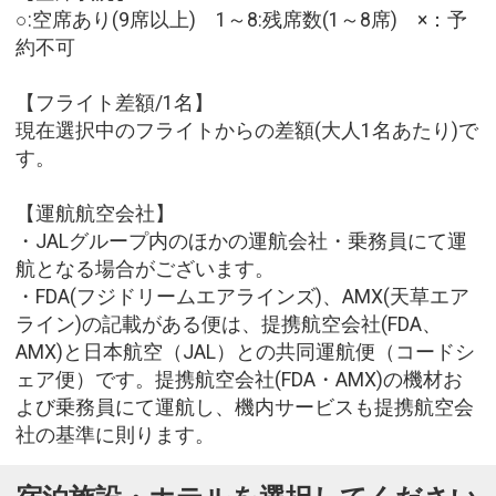
○:空席あり(9席以上) 1～8:残席数(1～8席) ×：予
約不可
【フライト差額/1名】
現在選択中のフライトからの差額(大人1名あたり)で
す。
【運航航空会社】
・JALグループ内のほかの運航会社・乗務員にて運
航となる場合がございます。
・FDA(フジドリームエアラインズ)、AMX(天草エア
ライン)の記載がある便は、提携航空会社(FDA、
AMX)と日本航空（JAL）との共同運航便（コードシ
ェア便）です。提携航空会社(FDA・AMX)の機材お
よび乗務員にて運航し、機内サービスも提携航空会
社の基準に則ります。