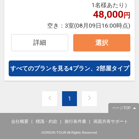
1名様あたり）
JALマイレージ会員の方にはフライ
48,000
円
トマイルが50%貯まります。
空き：
3室
(08月09日16:00時点)
詳細
選択
すべてのプランを見る
4プラン、2部屋タイプ
1
ページTOP
会社概要
標識・約款
旅行条件書
画面共有サポート
©ORION-TOUR All Rights Reserved.