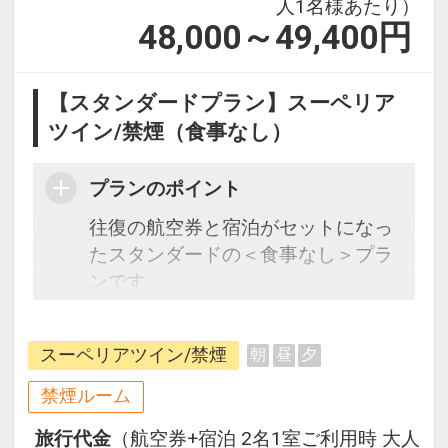
人1名様あたり）
48,000～49,400
円
【スタンダードプラン】スーペリア
ツイン/禁煙（食事なし）
プランのポイント
往復の航空券と宿泊がセットになっ
たスタンダードの＜食事なし＞プラ
ンです。
フライトと宿泊を自由に組み合わせ
できるダイナミックパッケージだか
スーペリアツイン/禁煙
朝
昼
夕
ら、一都市滞在はもちろん周遊旅行
にも最適！
禁煙ルーム
旅行期間中の1泊だけの宿泊や延
旅行代金
（航空券+宿泊 2名1室ご利用時 大人
泊・飛び泊なども自由自在です。