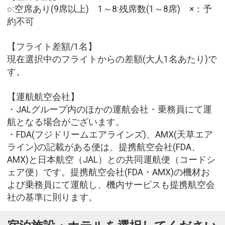
○:空席あり(9席以上) 1～8:残席数(1～8席) ×：予
約不可
【フライト差額/1名】
現在選択中のフライトからの差額(大人1名あたり)で
す。
【運航航空会社】
・JALグループ内のほかの運航会社・乗務員にて運
航となる場合がございます。
・FDA(フジドリームエアラインズ)、AMX(天草エア
ライン)の記載がある便は、提携航空会社(FDA、
AMX)と日本航空（JAL）との共同運航便（コードシ
ェア便）です。提携航空会社(FDA・AMX)の機材お
よび乗務員にて運航し、機内サービスも提携航空会
社の基準に則ります。