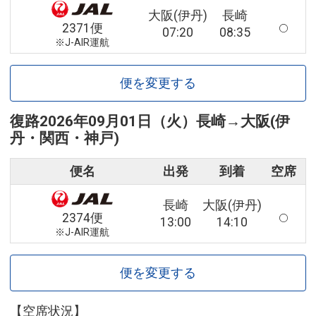
大阪(伊丹)
長崎
2371便
07:20
08:35
※J-AIR運航
便を変更する
復路
2026年09月01日（火）
長崎
→
大阪(伊
丹・関西・神戸)
便名
出発
到着
空席
長崎
大阪(伊丹)
2374便
13:00
14:10
※J-AIR運航
便を変更する
【空席状況】