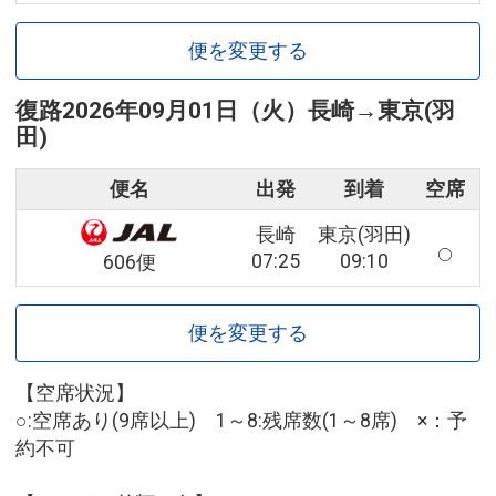
便を変更する
復路
2026年09月01日（火）
長崎
→
東京(羽
田)
便名
出発
到着
空席
長崎
東京(羽田)
07:25
09:10
606便
便を変更する
【空席状況】
○:空席あり(9席以上) 1～8:残席数(1～8席) ×：予
約不可