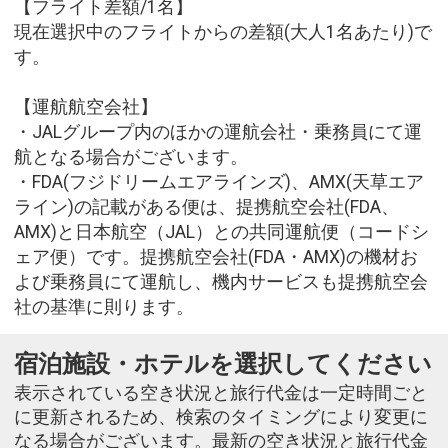
【フライト差額/1名】
現在選択中のフライトからの差額(大人1名あたり)で
す。
【運航航空会社】
・JALグループ内のほかの運航会社・乗務員にて運
航となる場合がございます。
・FDA(フジドリームエアラインズ)、AMX(天草エア
ライン)の記載がある便は、提携航空会社(FDA、
AMX)と日本航空（JAL）との共同運航便（コードシ
ェア便）です。提携航空会社(FDA・AMX)の機材お
よび乗務員にて運航し、機内サービスも提携航空会
社の基準に則ります。
宿泊施設・ホテルを選択してください
表示されている空き状況と旅行代金は一定時間ごと
に更新されるため、検索のタイミングにより変更に
なる場合がございます。最新の空き状況と旅行代金