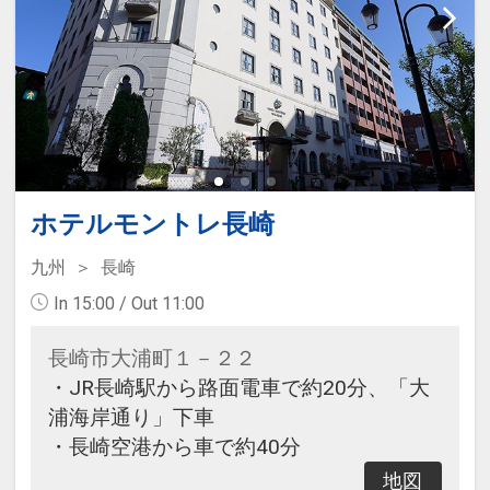
た、シティホテルとしては本格的な
大浴場です。
団体専用貸切大浴場は完全予約制と
なります。
□営業時間：16:00～24:00/翌朝
05:30～09:00
■送迎のご案内
ホテルモントレ長崎
JR長崎駅とホテル間で無料の送迎バ
九州
長崎
スが運行しています。
運航時間や乗車場所などは、直接ホ
In 15:00 / Out 11:00
テルヘお問い合わせください
長崎市大浦町１－２２
・JR長崎駅から路面電車で約20分、「大
■施設使用料のご案内
浦海岸通り」下車
添い寝幼児（1～5歳の未就学児）
・長崎空港から車で約40分
は、現地にて施設使用料がかりま
す。お1人様1泊あたり1,100円（税
地図