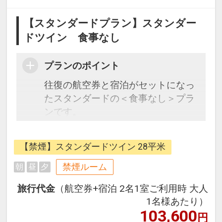
【スタンダードプラン】スタンダー
ドツイン 食事なし
プランのポイント
往復の航空券と宿泊がセットになっ
たスタンダードの＜食事なし＞プラ
ンです。
フライトと宿泊を自由に組み合わせ
できるダイナミックパッケージだか
【禁煙】スタンダードツイン 28平米
ら、一都市滞在はもちろん周遊旅行
にも最適！
禁煙ルーム
朝
昼
夕
旅行期間中の1泊だけの宿泊や延
旅行代金
（航空券+宿泊 2名1室ご利用時 大人
泊・飛び泊なども自由自在です。
1名様あたり）
JALマイレージ会員の方にはフライ
103,600
円
トマイルが50%貯まります。