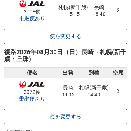
札幌(新千歳)
長崎
2
2008便
15:15
18:40
乗継便あり
便を変更する
復路
2026年08月30日（日）
長崎
→
札幌(新千
歳・丘珠)
便名
出発
到着
空席
長崎
札幌(新千歳)
3
2372便
09:05
14:40
乗継便あり
便を変更する