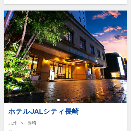
を導入しています。
□営業時間：06:00～24:00 ※工事期
間中は変則営業となります。
■送迎のご案内
JR長崎駅とホテル間で無料の送迎バ
スが運行しています。
運航時間や乗車場所などは、直接ホ
テルヘお問い合わせください
ホテルJALシティ長崎
九州
長崎