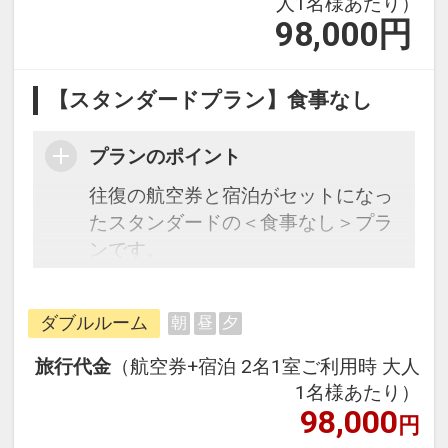
人1名様あたり）
98,000
円
【スタンダードプラン】食事なし
プランのポイント
往復の航空券と宿泊がセットになっ
たスタンダードの＜食事なし＞プラ
ンです。
フライトと宿泊を自由に組み合わせ
できるダイナミックパッケージだか
ダブルルーム
朝
昼
夕
ら、一都市滞在はもちろん周遊旅行
にも最適！
旅行代金
（航空券+宿泊 2名1室ご利用時 大人
旅行期間中の1泊だけの宿泊や延
1名様あたり）
泊・飛び泊なども自由自在です。
98,000
円
JALマイレージ会員の方にはフライ