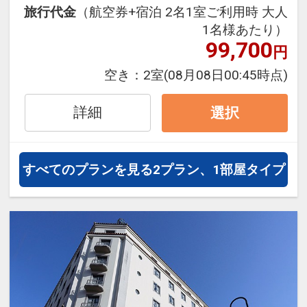
旅行代金
（航空券+宿泊 2名1室ご利用時 大人
泊・飛び泊なども自由自在です。
1名様あたり）
JALマイレージ会員の方にはフライ
99,700
円
トマイルが50%貯まります。
空き：
2室
(08月08日00:45時点)
■朝食のご案内
地元長崎の郷土料理や定番メニュー
詳細
選択
が並ぶ25品以上の和洋バイキング形
式です。
長崎皿うどん、五島うどん、島原ひ
すべてのプランを見る
2プラン、1部屋タイプ
ょっつるなど長崎ならではの郷土の
料理が人気です。
□時間：07:00～09:00（ラストオー
ダー08:30)
■大浴場のご案内
ゆったりとした浴槽と洗い場を備え