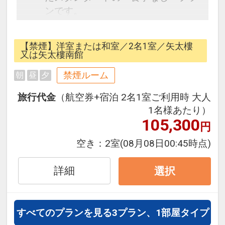
ンです。
フライトと宿泊を自由に組み合わせ
できるダイナミックパッケージだか
【禁煙】洋室または和室／2名1室／矢太樓
ら、一都市滞在はもちろん周遊旅行
又は矢太樓南館
にも最適！
禁煙ルーム
朝
昼
夕
旅行期間中の1泊だけの宿泊や延
泊・飛び泊なども自由自在です。
旅行代金
（航空券+宿泊 2名1室ご利用時 大人
JALマイレージ会員の方にはフライ
1名様あたり）
トマイルが50%貯まります。
105,300
円
空き：
2室
(08月08日00:45時点)
■大浴場のご案内
本館3階に「展望浴場」、南館2階に
詳細
選択
「大浴場」と2つの趣の異なるお風
呂があります。
遠赤外線を放出して身体を芯から温
すべてのプランを見る
3プラン、1部屋タイプ
める「鉱火石（こうかせき）の湯」