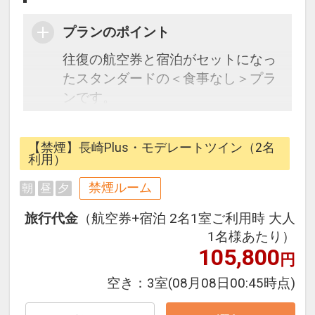
プランのポイント
往復の航空券と宿泊がセットになっ
たスタンダードの＜食事なし＞プラ
ンです。
フライトと宿泊を自由に組み合わせ
できるダイナミックパッケージだか
【禁煙】長崎Plus・モデレートツイン（2名
ら、一都市滞在はもちろん周遊旅行
利用）
にも最適！
禁煙ルーム
朝
昼
夕
旅行期間中の1泊だけの宿泊や延
泊・飛び泊なども自由自在です。
旅行代金
（航空券+宿泊 2名1室ご利用時 大人
JALマイレージ会員の方にはフライ
1名様あたり）
トマイルが50%貯まります。
105,800
円
空き：
3室
(08月08日00:45時点)