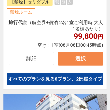
【禁煙】セミダブル
朝
昼
夕
できるダイナミックパッケージだか
ら、一都市滞在はもちろん周遊旅行
禁煙ルーム
にも最適！
旅行代金
（航空券+宿泊 2名1室ご利用時 大人
旅行期間中の1泊だけの宿泊や延
1名様あたり）
泊・飛び泊なども自由自在です。
99,800
円
フライトは、安心のJAL（または
JALグループ）確約！フライトマイ
空き：
1室
(08月08日00:45時点)
ル50%貯まります。
オプションでレンタカーや現地交
詳細
選択
通・体験プランなどの追加（同時予
約）が可能なプランもございます。
すべてのプランを見る
8プラン、2部屋タイプ