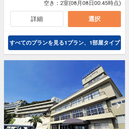
空き：
2室
(08月08日00:45時点)
トマイルが50%貯まります。
詳細
選択
すべてのプランを見る
1プラン、1部屋タイプ