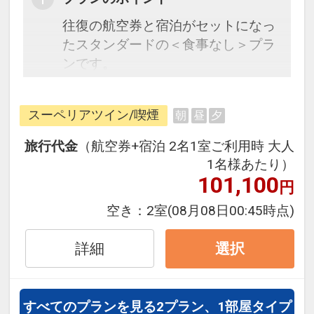
往復の航空券と宿泊がセットになっ
たスタンダードの＜食事なし＞プラ
ンです。
フライトと宿泊を自由に組み合わせ
できるダイナミックパッケージだか
スーペリアツイン/喫煙
朝
昼
夕
ら、一都市滞在はもちろん周遊旅行
にも最適！
旅行代金
（航空券+宿泊 2名1室ご利用時 大人
旅行期間中の1泊だけの宿泊や延
1名様あたり）
泊・飛び泊なども自由自在です。
101,100
円
JALマイレージ会員の方にはフライ
空き：
2室
(08月08日00:45時点)
トマイルが50%貯まります。
詳細
選択
すべてのプランを見る
2プラン、1部屋タイプ