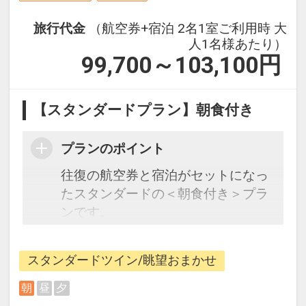
旅行代金
（航空券+宿泊 2名1室ご利用時 大
人1名様あたり）
99,700～103,100
円
【スタンダードプラン】朝食付き
プランのポイント
往復の航空券と宿泊がセットになっ
たスタンダードの＜朝食付き＞プラ
ンです。
フライトと宿泊を自由に組み合わせ
できるダイナミックパッケージだか
スタンダードツイン/眺望おまかせ
ら、一都市滞在はもちろん周遊旅行
にも最適！
朝
昼
夕
旅行期間中の1泊だけの宿泊や延