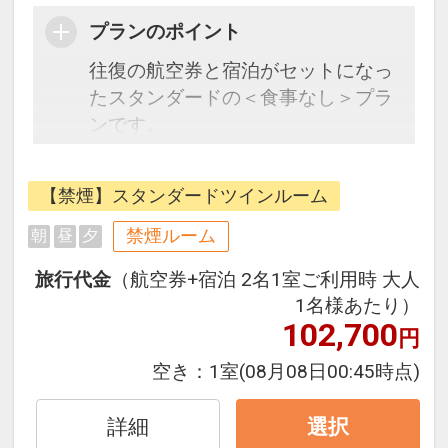
プランのポイント
往復の航空券と宿泊がセットになっ
たスタンダードの＜食事なし＞プラ
ンです。
フライトと宿泊を自由に組み合わせ
できるダイナミックパッケージだか
【禁煙】スタンダードツインルーム
ら、一都市滞在はもちろん周遊旅行
にも最適！
禁煙ルーム
朝
昼
夕
旅行期間中の1泊だけの宿泊や延
旅行代金
（航空券+宿泊 2名1室ご利用時 大人
泊・飛び泊なども自由自在です。
1名様あたり）
JALマイレージ会員の方にはフライ
102,700
円
トマイルが50%貯まります。
空き：
1室
(08月08日00:45時点)
■宿泊者特典
ミネラルウォーターをお1人様1本プ
詳細
選択