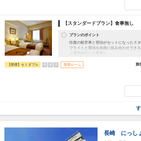
【スタンダードプラン】食事無し
プランのポイント
往復の航空券と宿泊がセットになったスタ
フライトと宿泊を自由に組み合わせできる
ん周遊旅行にも最適！
旅行期間中の1泊だけの宿泊や延泊・飛び
JALマイレージ会員の方にはフライトマイ
旅
朝
昼
夕
【禁煙】セミダブル
禁煙ルーム
す
長崎 にっし