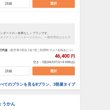
詳細
選択
ンダードの＜食事なし＞プランです。
ダイナミックパッケージだから、一都市滞在はもちろ
泊なども自由自在です。
ルが50%貯まります。
行代金
（航空券+宿泊 2名1室ご利用時 大人1名様あたり）
46,400
円
空き：
3室
(08月07日14:30時点)
詳細
選択
べてのプランを見る
8プラン、3部屋タイプ
ょうかん