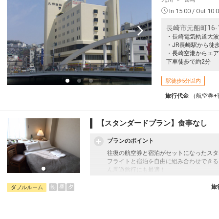
In 15:00 / Out 10:
長崎市元船町16-
・長崎電気軌道大波
・JR長崎駅から徒歩
・長崎空港からエア
下車徒歩で約2分
駅徒歩5分以内
旅行代金
（航空券+
【スタンダードプラン】食事なし
プランのポイント
往復の航空券と宿泊がセットになったスタ
フライトと宿泊を自由に組み合わせできる
ん周遊旅行にも最適！
旅行期間中の1泊だけの宿泊や延泊・飛び
JALマイレージ会員の方にはフライトマイ
旅
朝
昼
夕
ダブルルーム