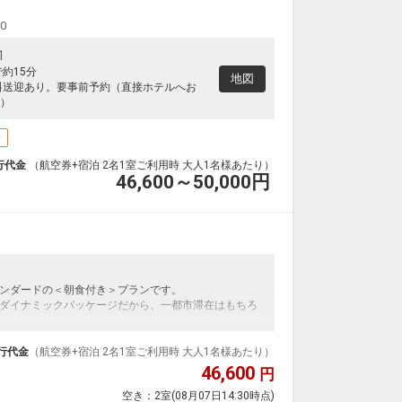
00
1
約15分
地図
料送迎あり。要事前予約（直接ホテルへお
）
場
行代金
（航空券+宿泊 2名1室ご利用時 大人1名様あたり）
46,600～50,000
円
ンダードの＜朝食付き＞プランです。
ダイナミックパッケージだから、一都市滞在はもちろ
泊なども自由自在です。
ルが50%貯まります。
行代金
（航空券+宿泊 2名1室ご利用時 大人1名様あたり）
46,600
円
空き：
2室
(08月07日14:30時点)
25品以上の和洋バイキング形式です。