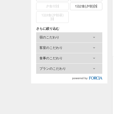
夕食付
[
0
]
1泊2食(夕朝)
[
5
]
1泊3食(夕朝昼)
[
0
]
さらに絞り込む
宿のこだわり
客室のこだわり
食事のこだわり
プランのこだわり