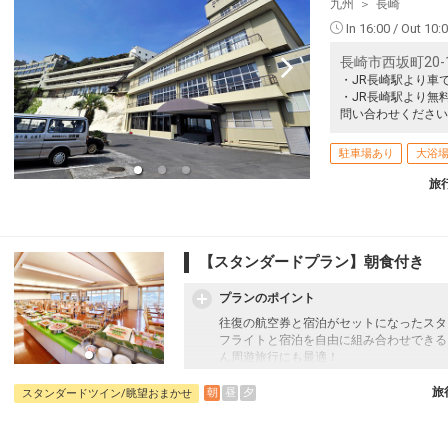
九州
長崎
In 16:00 / Out 10:
長崎市西坂町20-
・JR長崎駅より車で
・JR長崎駅より無
問い合わせください
駐車場あり
大浴
旅
【スタンダードプラン】朝食付き
プランのポイント
往復の航空券と宿泊がセットになったスタ
フライトと宿泊を自由に組み合わせできる
ん周遊旅行にも最適！
旅行期間中の1泊だけの宿泊や延泊・飛び
JALマイレージ会員の方にはフライトマイ
旅
朝
昼
夕
スタンダードツイン/眺望おまかせ
■朝食のご案内
地元長崎の郷土料理や定番メニューが並ぶ