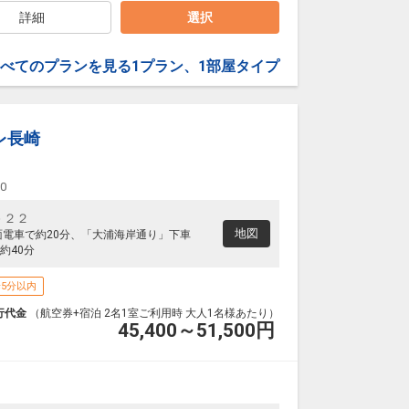
詳細
選択
べてのプランを見る
1プラン、1部屋タイプ
レ長崎
00
－２２
地図
面電車で約20分、「大浦海岸通り」下車
約40分
5分以内
行代金
（航空券+宿泊 2名1室ご利用時 大人1名様あたり）
45,400～51,500
円