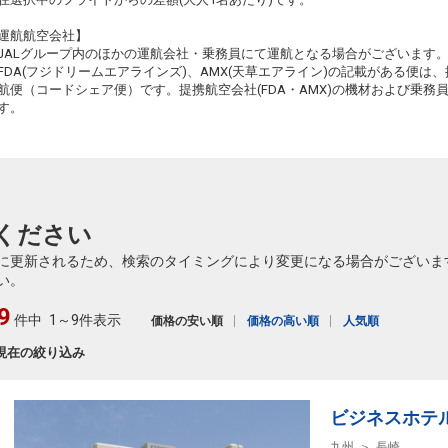
運航航空会社】
JALグループ内のほかの運航会社・乗務員にて運航となる場合がございます
FDA(フジドリームエアラインズ)、AMX(天草エアライン)の記載がある便は、提
航便（コードシェア便）です。提携航空会社(FDA・AMX)の機材および乗
す。
ください
に更新されるため、検索のタイミングにより変更になる場合がございま
い。
9
件中
1～9件表示
価格の安い順
価格の高い順
人気順
現在の絞り込み
ビジネスホテ
九州
長崎