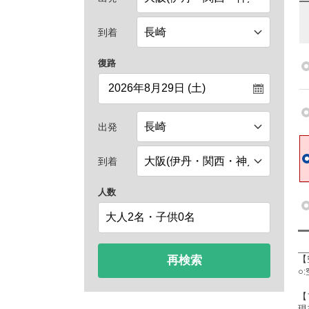
到着
復路
出発
到着
人数
再検索
【
○
【
現