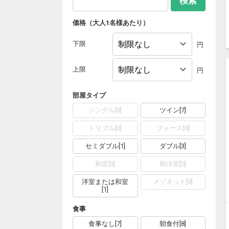
検索
価格（大人1名様あたり）
下限
円
上限
円
部屋タイプ
シングル
[
0
]
ツイン
[
7
]
トリプル
[
0
]
フォース
[
0
]
セミダブル
[
1
]
ダブル
[
3
]
和室
[
0
]
和洋室
[
0
]
洋室または和室
メゾネット
[
0
]
[
1
]
食事
食事なし
[
7
]
朝食付
[
8
]