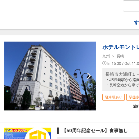
す
ホテルモント
九州
長崎
In 15:00 / Out 11:
長崎市大浦町１
・JR長崎駅から路
・長崎空港から車で
駐車場あり
駅徒歩
旅
【50周年記念セール】食事無し