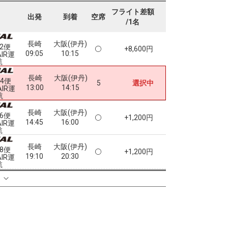
フライト差額
出発
到着
空席
/1名
長崎
大阪(伊丹)
72便
+8,600円
09:05
10:15
AIR運
航
長崎
大阪(伊丹)
74便
5
選択中
13:00
14:15
AIR運
航
長崎
大阪(伊丹)
76便
+1,200円
14:45
16:00
AIR運
航
長崎
大阪(伊丹)
78便
+1,200円
19:10
20:30
AIR運
航
クラスJを利用する
+2,400円
7
る