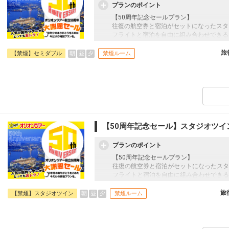
プランのポイント
【50周年記念セールプラン】
往復の航空券と宿泊がセットになったスタ
フライトと宿泊を自由に組み合わせできる
ん周遊旅行にも最適！
旅行期間中の1泊だけの宿泊や延泊・飛び
旅
朝
昼
夕
【禁煙】セミダブル
禁煙ルーム
フライトは、安心のJAL（またはJALグ
オプションでレンタカーや現地交通・体験
います。
【50周年記念セール】スタジオツイ
プランのポイント
【50周年記念セールプラン】
往復の航空券と宿泊がセットになったスタ
フライトと宿泊を自由に組み合わせできる
ん周遊旅行にも最適！
旅行期間中の1泊だけの宿泊や延泊・飛び
旅
朝
昼
夕
【禁煙】スタジオツイン
禁煙ルーム
フライトは、安心のJAL（またはJALグ
オプションでレンタカーや現地交通・体験
います。