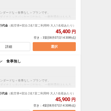
ンダードな＜食事なし＞プランです。
ダイナミックパッケージだから、一都市滞在はもちろ
泊なども自由自在です。
行代金
（航空券+宿泊 2名1室ご利用時 大人1名様あたり）
ループ）確約！フライトマイル50%貯まります。
45,400
円
プランなどの追加（同時予約）が可能なプランもござ
空き：
3室
(08月07日14:30時点)
詳細
選択
ン 食事無し
ンダードな＜食事なし＞プランです。
ダイナミックパッケージだから、一都市滞在はもちろ
泊なども自由自在です。
行代金
（航空券+宿泊 2名1室ご利用時 大人1名様あたり）
ループ）確約！フライトマイル50%貯まります。
45,900
円
プランなどの追加（同時予約）が可能なプランもござ
空き：
4室
(08月07日14:30時点)