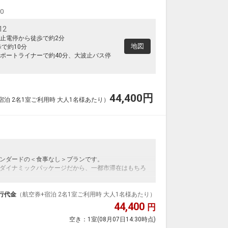
00
12
止電停から徒歩で約2分
地図
で約10分
ポートライナーで約40分、大波止バス停
44,400
円
宿泊 2名1室ご利用時 大人1名様あたり）
ンダードの＜食事なし＞プランです。
ダイナミックパッケージだから、一都市滞在はもちろ
泊なども自由自在です。
ルが50%貯まります。
行代金
（航空券+宿泊 2名1室ご利用時 大人1名様あたり）
44,400
円
空き：
1室
(08月07日14:30時点)