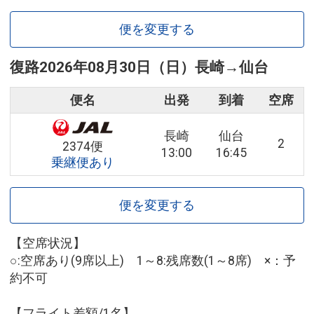
便を変更する
復路
2026年08月30日（日）
長崎
→
仙台
便名
出発
到着
空席
長崎
仙台
2
2374便
13:00
16:45
乗継便あり
便を変更する
【空席状況】
○:空席あり(9席以上) 1～8:残席数(1～8席) ×：予
約不可
【フライト差額/1名】