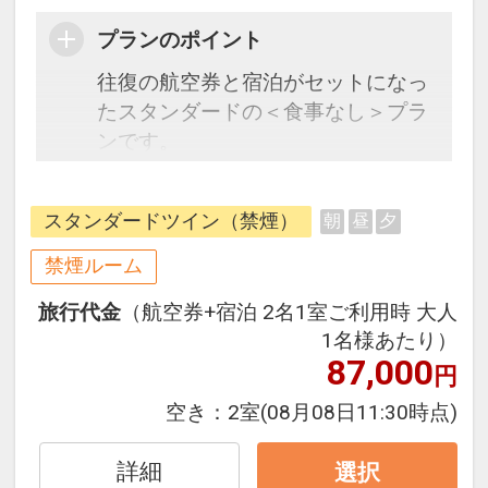
プランのポイント
往復の航空券と宿泊がセットになっ
たスタンダードの＜食事なし＞プラ
ンです。
フライトと宿泊を自由に組み合わせ
できるダイナミックパッケージだか
スタンダードツイン（禁煙）
朝
昼
夕
ら、一都市滞在はもちろん周遊旅行
にも最適！
禁煙ルーム
旅行期間中の1泊だけの宿泊や延
旅行代金
（航空券+宿泊 2名1室ご利用時 大人
泊・飛び泊なども自由自在です。
1名様あたり）
JALマイレージ会員の方にはフライ
87,000
円
トマイルが50%貯まります。
空き：
2室
(08月08日11:30時点)
詳細
選択