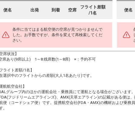
フライト差額
便名
出発
到着
空席
便名
/1名
条件に当てはまる航空便の空席が見つかりませんで
した。お手数ですが、条件を変えて再検索してくだ
さい。
空席状況】
:空席あり(9席以上) 1～8:残席数(1～8席) ×：予約不可
フライト差額/1名】
在選択中のフライトからの差額(大人1名あたり)です。
運航航空会社】
JALグループ内のほかの運航会社・乗務員にて運航となる場合がございます
FDA(フジドリームエアラインズ)、AMX(天草エアライン)の記載がある便は、提
航便（コードシェア便）です。提携航空会社(FDA・AMX)の機材および乗
す。