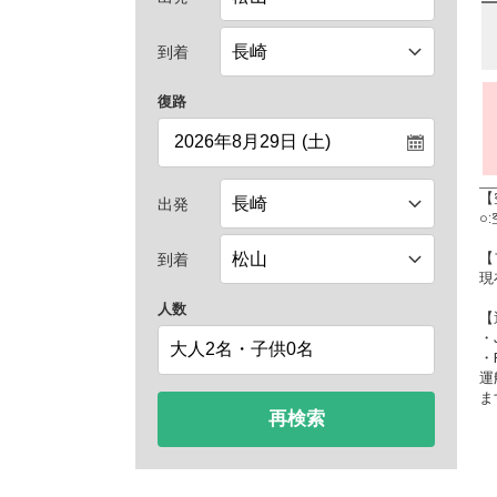
到着
復路
【
出発
○
【
到着
現
人数
【
・
・
運
ま
再検索