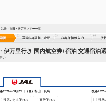
・武雄・有田・伊万里ツアー一覧
・伊万里行き 国内航空券+宿泊 交通宿泊
さい
路
2026年08月28日（金）
松山
→
長崎
復路
202
残席のある便のみ
直行便のみ
残席