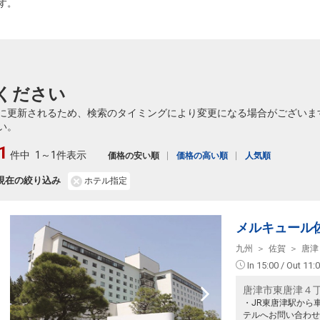
す。
ください
に更新されるため、検索のタイミングにより変更になる場合がございま
い。
1
件中
1～1件表示
価格の安い順
価格の高い順
人気順
現在の絞り込み
ホテル指定
メルキュール
九州
佐賀
唐津
In 15:00 / Out 11:
唐津市東唐津４
・JR東唐津駅から
テルへお問い合わせ