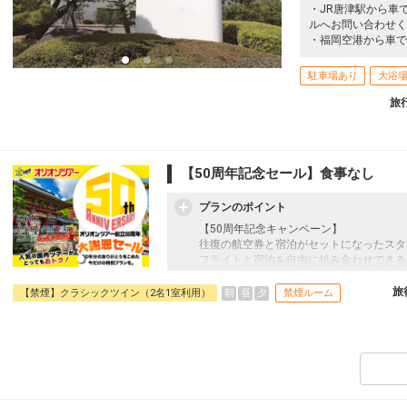
・JR唐津駅から車
ルへお問い合わせく
・福岡空港から車で
駐車場あり
大浴
旅
【50周年記念セール】食事なし
プランのポイント
【50周年記念キャンペーン】
往復の航空券と宿泊がセットになったスタ
フライトと宿泊を自由に組み合わせできる
ん周遊旅行にも最適！
旅行期間中の1泊だけの宿泊や延泊・飛び
旅
朝
昼
夕
【禁煙】クラシックツイン（2名1室利用）
禁煙ルーム
JALマイレージ会員の方にはフライトマイ
■大浴場のご案内
広々とした内湯とサウナ・水風呂を完備し
また、リラクゼーションラウンジでは、湯
ことができます。
□営業時間：15:00～23:00/翌朝06:00～10: