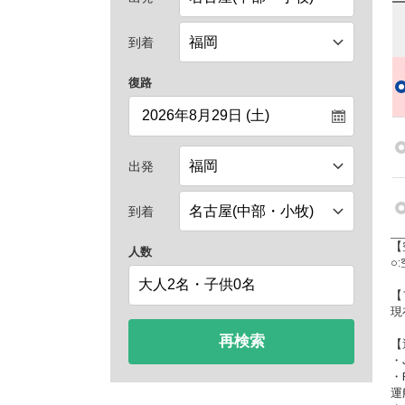
到着
復路
出発
到着
【
人数
○
【
現
再検索
【
・
・
運