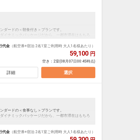
迎バスが運行されています。
ンダードの＜朝食付き＞プランです。
にて施設使用料がかります。お1人様1泊あたり1,100円
ダイナミックパッケージだから、一都市滞在はもちろ
泊なども自由自在です。
行代金
（航空券+宿泊 2名1室ご利用時 大人1名様あたり）
ルが50%貯まります。
59,100
円
空き：
2室
(08月07日00:45時点)
わりの和洋ビュッフェ（バイキング）形式です。
ニッシュなどのパンが、口コミなどでも高評価です。
詳細
選択
00)
たリフレッシュ空間です。
上がりに厳選された甘酒やお茶などを飲んでくつろぐ
:00
ンダードの＜食事なし＞プランです。
ダイナミックパッケージだから、一都市滞在はもちろ
迎バスが運行されています。
泊なども自由自在です。
ルが50%貯まります。
行代金
（航空券+宿泊 2名1室ご利用時 大人1名様あたり）
59,300
円