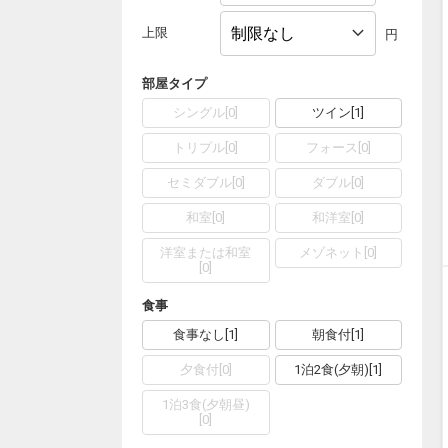
上限
円
部屋タイプ
シングル
[
0
]
ツイン
[
1
]
トリプル
[
0
]
フォース
[
0
]
セミダブル
[
0
]
ダブル
[
0
]
和室
[
0
]
和洋室
[
0
]
洋室または和室
メゾネット
[
0
]
[
0
]
食事
食事なし
[
1
]
朝食付
[
1
]
夕食付
[
0
]
1泊2食(夕朝)
[
1
]
1泊3食(夕朝昼)
[
0
]