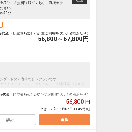
地図
で約7分 ※無料送迎バスあり。直接ホテ
ださい。
約70分
場
行代金
（航空券+宿泊 2名1室ご利用時 大人1名様あたり）
56,800～67,800
円
ンダードの＜食事なし＞プランです。
ダイナミックパッケージだから、一都市滞在はもちろ
泊なども自由自在です。
行代金
（航空券+宿泊 2名1室ご利用時 大人1名様あたり）
ルが50%貯まります。
56,800
円
空き：
2室
(08月07日00:45時点)
たリフレッシュ空間です。
上がりに厳選された甘酒やお茶などを飲んでくつろぐ
詳細
選択
00