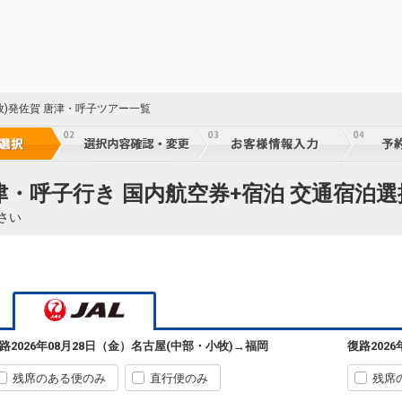
牧)発佐賀 唐津・呼子ツアー一覧
津・呼子行き 国内航空券+宿泊 交通宿泊選
さい
路
2026年08月28日（金）
名古屋(中部・小牧)
→
福岡
復路
202
残席のある便のみ
直行便のみ
残席