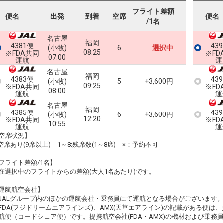
フライト差額
便名
出発
到着
空席
便名
/1名
名古屋
福岡
4381便
43
(小牧)
6
選択中
08:25
※FDA共同
※FD
07:00
運航
運
名古屋
福岡
4383便
43
(小牧)
5
+3,600円
09:25
※FDA共同
※FD
08:00
運航
運
名古屋
福岡
4385便
43
(小牧)
6
+3,600円
12:20
※FDA共同
※FD
10:55
運航
運
空席状況】
:空席あり(9席以上) 1～8:残席数(1～8席) ×：予約不可
フライト差額/1名】
在選択中のフライトからの差額(大人1名あたり)です。
運航航空会社】
JALグループ内のほかの運航会社・乗務員にて運航となる場合がございます
FDA(フジドリームエアラインズ)、AMX(天草エアライン)の記載がある便は、提
航便（コードシェア便）です。提携航空会社(FDA・AMX)の機材および乗