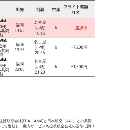
フライト差額
出発
到着
空席
/1名
名古屋
福岡
90便
(小牧)
6
選択中
14:55
A共同
16:15
航
名古屋
福岡
92便
(小牧)
6
+7,200円
19:15
A共同
20:35
航
名古屋
福岡
94便
(小牧)
6
+1,800円
20:00
A共同
21:20
航
。
携航空会社(FDA、AMX)と日本航空（JAL）との共同
務員にて運航し、機内サービスも提携航空会社の基準に則り