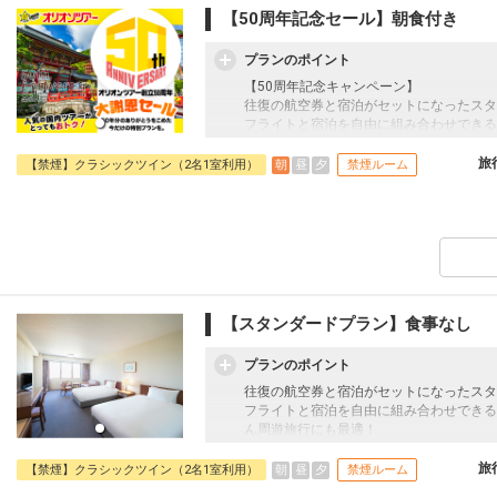
【50周年記念セール】朝食付き
■送迎のご案内
東唐津駅・唐津駅とホテル間を結ぶ無料送
プランのポイント
詳しくはホテルへお問い合わせください。
【50周年記念キャンペーン】
■施設使用料のご案内
往復の航空券と宿泊がセットになったスタ
添い寝幼児（0～6歳の未就学児）は、現地
フライトと宿泊を自由に組み合わせできる
（税込）
ん周遊旅行にも最適！
旅行期間中の1泊だけの宿泊や延泊・飛び
旅
朝
昼
夕
【禁煙】クラシックツイン（2名1室利用）
禁煙ルーム
JALマイレージ会員の方にはフライトマイ
■朝食のご案内
佐賀県産食材をふんだんに取り入れたこだ
ホテルメイドのクロワッサンやチェリーデ
□時間：06:30～09:30（ラストオーダー09:
■大浴場のご案内
【スタンダードプラン】食事なし
広々とした内湯とサウナ・水風呂を完備し
また、リラクゼーションラウンジでは、湯
プランのポイント
ことができます。
□営業時間：15:00～23:00/翌朝06:00～10
往復の航空券と宿泊がセットになったスタ
フライトと宿泊を自由に組み合わせできる
■送迎のご案内
ん周遊旅行にも最適！
東唐津駅・唐津駅とホテル間を結ぶ無料送
旅行期間中の1泊だけの宿泊や延泊・飛び
詳しくはホテルへお問い合わせください。
JALマイレージ会員の方にはフライトマイ
旅
朝
昼
夕
【禁煙】クラシックツイン（2名1室利用）
禁煙ルーム