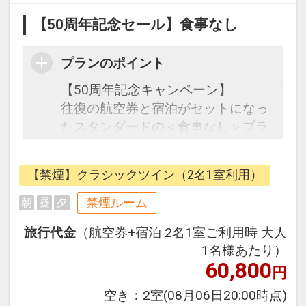
【50周年記念セール】食事なし
プランのポイント
【50周年記念キャンペーン】
往復の航空券と宿泊がセットになっ
たスタンダードの＜食事なし＞プラ
ンです。
フライトと宿泊を自由に組み合わせ
【禁煙】クラシックツイン（2名1室利用）
できるダイナミックパッケージだか
ら、一都市滞在はもちろん周遊旅行
禁煙ルーム
朝
昼
夕
にも最適！
旅行代金
（航空券+宿泊 2名1室ご利用時 大人
旅行期間中の1泊だけの宿泊や延
1名様あたり）
泊・飛び泊なども自由自在です。
60,800
円
JALマイレージ会員の方にはフライ
トマイルが50%貯まります。
空き：
2室
(08月06日20:00時点)