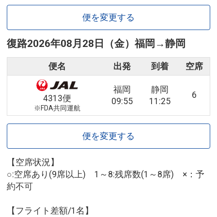
便を変更する
復路
2026年08月28日（金）
福岡
→
静岡
便名
出発
到着
空席
福岡
静岡
6
4313便
09:55
11:25
※FDA共同運航
便を変更する
【空席状況】
○:空席あり(9席以上) 1～8:残席数(1～8席) ×：予
約不可
【フライト差額/1名】