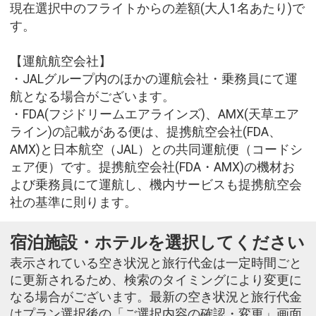
現在選択中のフライトからの差額(大人1名あたり)で
す。
【運航航空会社】
・JALグループ内のほかの運航会社・乗務員にて運
航となる場合がございます。
・FDA(フジドリームエアラインズ)、AMX(天草エア
ライン)の記載がある便は、提携航空会社(FDA、
AMX)と日本航空（JAL）との共同運航便（コードシ
ェア便）です。提携航空会社(FDA・AMX)の機材お
よび乗務員にて運航し、機内サービスも提携航空会
社の基準に則ります。
宿泊施設・ホテルを選択してください
表示されている空き状況と旅行代金は一定時間ごと
に更新されるため、検索のタイミングにより変更に
なる場合がございます。最新の空き状況と旅行代金
はプラン選択後の「ご選択内容の確認・変更」画面