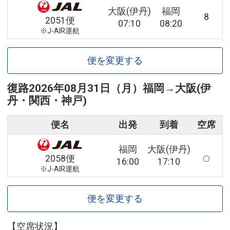
大阪(伊丹)
福岡
8
2051便
07:10
08:20
※J-AIR運航
便を変更する
復路
2026年08月31日（月）
福岡
→
大阪(伊
丹・関西・神戸)
便名
出発
到着
空席
福岡
大阪(伊丹)
2058便
16:00
17:10
※J-AIR運航
便を変更する
【空席状況】