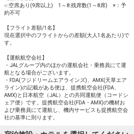
○:空席あり(9席以上) 1～8:残席数(1～8席) ×：予
約不可
【フライト差額/1名】
現在選択中のフライトからの差額(大人1名あたり)で
す。
【運航航空会社】
・JALグループ内のほかの運航会社・乗務員にて運
航となる場合がございます。
・FDA(フジドリームエアラインズ)、AMX(天草エア
ライン)の記載がある便は、提携航空会社(FDA、
AMX)と日本航空（JAL）との共同運航便（コードシ
ェア便）です。提携航空会社(FDA・AMX)の機材お
よび乗務員にて運航し、機内サービスも提携航空会
社の基準に則ります。