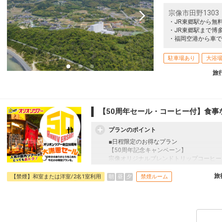
宗像市田野1303
・JR東郷駅から無
・JR東郷駅まで博
・福岡空港から車で
駐車場あり
大浴
旅
【50周年セール・コーヒー付】食事
プランのポイント
■日程限定のお得なプラン
【50周年記念キャンペーン】
宗像オリジナルブレンドトリップコーヒー
往復の航空券と宿泊がセットになったスタ
フライトと宿泊を自由に組み合わせできる
旅
朝
昼
夕
【禁煙】和室または洋室/2名1室利用
禁煙ルーム
ん周遊旅行にも最適！
旅行期間中の1泊だけの宿泊や延泊・飛び
JALマイレージ会員の方にはフライトマイ
■大浴場のご案内