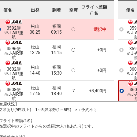
フライト差額
便名
出発
到着
空席
便名
/1名
松山
福岡
3592便
35
選択中
08:25
09:15
※J-AIR運
※J-
航
松山
福岡
3596便
35
+0円
13:25
14:15
※J-AIR運
※J-
航
松山
福岡
3602便
36
+0円
14:40
15:30
※J-AIR運
※J-
航
松山
福岡
3608便
36
7
+8,400円
17:45
18:40
※J-AIR運
※J-
航
空席状況】
:空席あり(9席以上) 1～8:残席数(1～8席) ×：予約不可
フライト差額/1名】
在選択中のフライトからの差額(大人1名あたり)です。