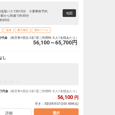
料送迎バスで約15分 ※要事前予約
地図
多駅から快速で約30分
約60分
場
温泉
露天風呂
屋外プール
行代金
（航空券+宿泊 2名1室ご利用時 大人1名様あたり）
56,100～65,700
円
なし
をプレゼント！
ンダードの＜食事なし＞プランです。
ダイナミックパッケージだから、一都市滞在はもちろ
行代金
（航空券+宿泊 2名1室ご利用時 大人1名様あたり）
56,100
円
泊なども自由自在です。
空き：
3室
(08月07日00:45時点)
ルが50%貯まります。
詳細
選択