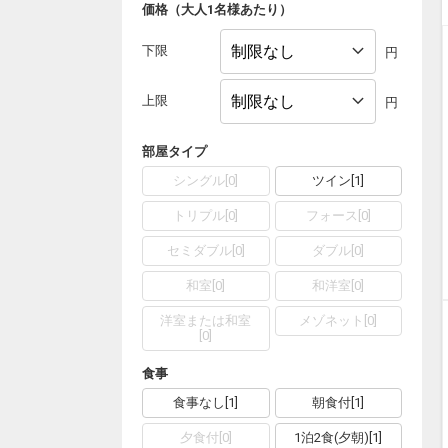
価格（大人1名様あたり）
下限
円
上限
円
部屋タイプ
シングル
[
0
]
ツイン
[
1
]
トリプル
[
0
]
フォース
[
0
]
セミダブル
[
0
]
ダブル
[
0
]
和室
[
0
]
和洋室
[
0
]
洋室または和室
メゾネット
[
0
]
[
0
]
食事
食事なし
[
1
]
朝食付
[
1
]
夕食付
[
0
]
1泊2食(夕朝)
[
1
]