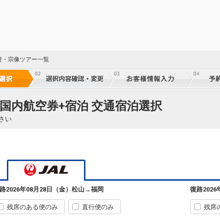
府・宗像ツアー一覧
 国内航空券+宿泊 交通宿泊選択
さい
路
2026年08月28日（金）
松山
→
福岡
復路
202
残席のある便のみ
直行便のみ
残席