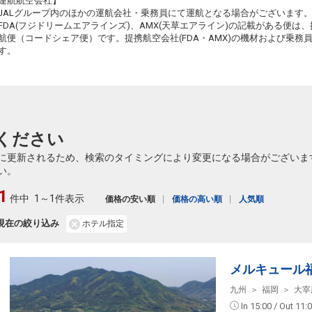
運航航空会社】
JALグループ内のほかの運航会社・乗務員にて運航となる場合がございます
FDA(フジドリームエアラインズ)、AMX(天草エアライン)の記載がある便は、提
航便（コードシェア便）です。提携航空会社(FDA・AMX)の機材および乗
す。
ください
に更新されるため、検索のタイミングにより変更になる場合がございま
い。
1
件中
1～1件表示
価格の安い順
価格の高い順
人気順
現在の絞り込み
ホテル指定
メルキュール
九州
福岡
大宰
In 15:00 / Out 11: