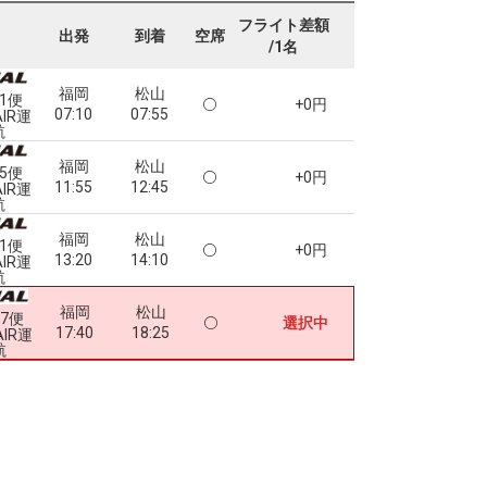
フライト差額
出発
到着
空席
/1名
福岡
松山
91便
+0円
07:10
07:55
AIR運
航
福岡
松山
95便
+0円
11:55
12:45
AIR運
航
福岡
松山
01便
+0円
13:20
14:10
AIR運
航
福岡
松山
07便
選択中
17:40
18:25
AIR運
航