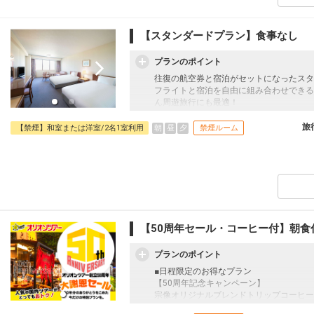
地下1,000ｍから湧き出す自家源泉を使
ホテルの2階に位置しており、広々とした
がりラウンジを完備しております。
【スタンダードプラン】食事なし
□営業時間：15:00～23:00/翌朝06:00～10:
プランのポイント
■施設使用料のご案内
添い寝幼児（0～6歳の未就学児）は、現地
往復の航空券と宿泊がセットになったスタ
（税込）
フライトと宿泊を自由に組み合わせできる
ん周遊旅行にも最適！
旅行期間中の1泊だけの宿泊や延泊・飛び
JALマイレージ会員の方にはフライトマイ
旅
朝
昼
夕
【禁煙】和室または洋室/2名1室利用
禁煙ルーム
■大浴場のご案内
地下1,000ｍから湧き出す自家源泉を使
ホテルの2階に位置しており、広々とした
がりラウンジを完備しております。
□営業時間：15:00～23:00/翌朝06:00～10
■施設使用料のご案内
【50周年セール・コーヒー付】朝食
添い寝幼児（0～6歳の未就学児）は、現地
円（税込）
プランのポイント
■日程限定のお得なプラン
【50周年記念キャンペーン】
宗像オリジナルブレンドトリップコーヒー
往復の航空券と宿泊がセットになったスタ