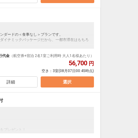
用した「玄海さつき温泉」です。
内湯、岩造りの露天風呂、サウナ、そして充実した湯上
00
にて施設使用料がかります。お1人様1泊あたり1,100円
ンダードの＜食事なし＞プランです。
ダイナミックパッケージだから、一都市滞在はもちろ
泊なども自由自在です。
ルが50%貯まります。
行代金
（航空券+宿泊 2名1室ご利用時 大人1名様あたり）
56,700
円
空き：
3室
(08月07日00:45時点)
用した「玄海さつき温泉」です。
内湯、岩造りの露天風呂、サウナ、そして充実した湯上
詳細
選択
:00
付
にて施設使用料がかります。お1人様1泊あたり1,100
をプレゼント！
ンダードの＜朝食付き＞プランです。