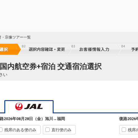
旭川
福岡
+1,200円
552便
30
09:50
14:35
乗継便あり
乗継
クラスJを利用する
+11,400円
6
旭川
福岡
+1,200円
552便
30
府・宗像ツアー一覧
09:50
15:30
乗継便あり
乗継
クラスJを利用する
+34,900円
5
旭川
福岡
+3,500円
552便
30
 国内航空券+宿泊 交通宿泊選択
09:50
17:10
乗継便あり
乗継
さい
クラスJを利用する
+13,700円
5
旭川
福岡
+3,500円
554便
30
13:40
17:45
乗継便あり
乗継
クラスJを利用する
+13,700円
旭川
福岡
路
2026年08月28日（金）
旭川
→
福岡
復路
202
6
+3,500円
554便
31
13:40
19:00
乗継便あり
乗継
残席のある便のみ
直行便のみ
残席
クラスJを利用する
+13,700円