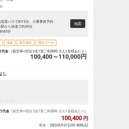
00
料送迎バスで約15分 ※要事前予約
地図
多駅から快速で約30分
約60分
場
温泉
露天風呂
屋外プール
行代金
（航空券+宿泊 2名1室ご利用時 大人1名様あたり）
100,400～110,000
円
なし
をプレゼント！
ンダードの＜食事なし＞プランです。
ダイナミックパッケージだから、一都市滞在はもちろ
行代金
（航空券+宿泊 2名1室ご利用時 大人1名様あたり）
100,400
円
泊なども自由自在です。
空き：
3室
(08月07日00:45時点)
ルが50%貯まります。