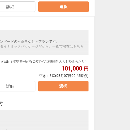
詳細
選択
用した「玄海さつき温泉」です。
内湯、岩造りの露天風呂、サウナ、そして充実した湯上
00
にて施設使用料がかります。お1人様1泊あたり1,100円
ンダードの＜食事なし＞プランです。
ダイナミックパッケージだから、一都市滞在はもちろ
泊なども自由自在です。
ルが50%貯まります。
行代金
（航空券+宿泊 2名1室ご利用時 大人1名様あたり）
101,000
円
空き：
3室
(08月07日00:45時点)
用した「玄海さつき温泉」です。
内湯、岩造りの露天風呂、サウナ、そして充実した湯上
詳細
選択
:00
付
にて施設使用料がかります。お1人様1泊あたり1,100