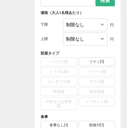
検索
価格（大人1名様あたり）
下限
円
上限
円
部屋タイプ
シングル
[
0
]
ツイン
[
1
]
トリプル
[
0
]
フォース
[
0
]
セミダブル
[
0
]
ダブル
[
0
]
和室
[
0
]
和洋室
[
0
]
洋室または和室
メゾネット
[
0
]
[
0
]
食事
食事なし
[
1
]
朝食付
[
1
]