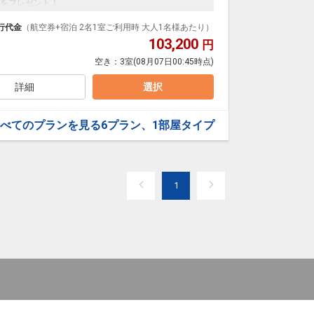
をプレゼント！
ンダードの＜朝食付き＞プランです。
ダイナミックパッケージだから、一都市滞在はもちろ
行代金
（航空券+宿泊 2名1室ご利用時 大人1名様あたり）
103,200
円
泊なども自由自在です。
空き：
3室
(08月07日00:45時点)
ルが50%貯まります。
詳細
選択
洋ビュッフェを、ドリンクやアルコールも含めたオー
ーチドエッグと濃厚チーズソースを合わせた贅沢なプ
べてのプランを見る
6プラン、1部屋タイプ
00)
用した「玄海さつき温泉」です。
1
内湯、岩造りの露天風呂、サウナ、そして充実した湯上
:00
にて施設使用料がかります。お1人様1泊あたり1,100