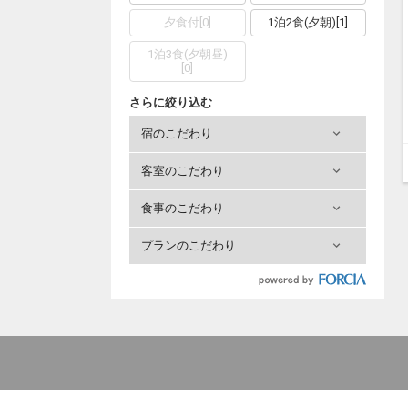
夕食付
[
0
]
1泊2食(夕朝)
[
1
]
1泊3食(夕朝昼)
[
0
]
さらに絞り込む
宿のこだわり
客室のこだわり
食事のこだわり
プランのこだわり