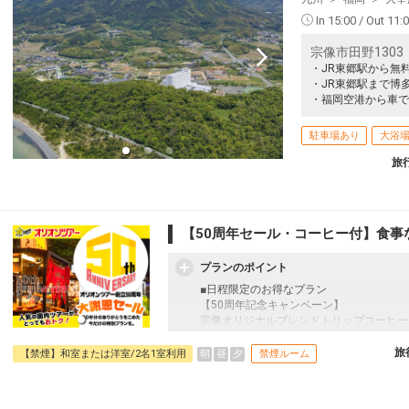
In 15:00 / Out 11:
宗像市田野1303
・JR東郷駅から無
・JR東郷駅まで博
・福岡空港から車で
駐車場あり
大浴
旅
【50周年セール・コーヒー付】食事
プランのポイント
■日程限定のお得なプラン
【50周年記念キャンペーン】
宗像オリジナルブレンドトリップコーヒー
往復の航空券と宿泊がセットになったスタ
フライトと宿泊を自由に組み合わせできる
旅
朝
昼
夕
【禁煙】和室または洋室/2名1室利用
禁煙ルーム
ん周遊旅行にも最適！
旅行期間中の1泊だけの宿泊や延泊・飛び
JALマイレージ会員の方にはフライトマイ