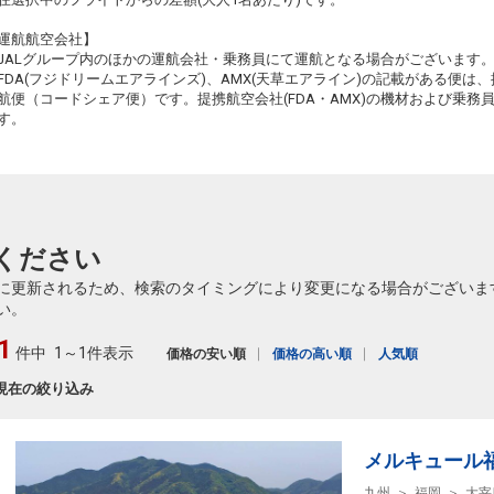
旭川
福岡
運航航空会社】
+23,400円
556便
16:25
21:00
JALグループ内のほかの運航会社・乗務員にて運航となる場合がございます
乗継便あり
FDA(フジドリームエアラインズ)、AMX(天草エアライン)の記載がある便は、提
クラスJを利用する
+10,200円
航便（コードシェア便）です。提携航空会社(FDA・AMX)の機材および乗
す。
旭川
福岡
6
+34,300円
556便
16:25
21:30
乗継便あり
クラスJを利用する
+10,200円
3
ください
に更新されるため、検索のタイミングにより変更になる場合がございま
い。
1
件中
1～1件表示
価格の安い順
価格の高い順
人気順
現在の絞り込み
メルキュール
九州
福岡
大宰