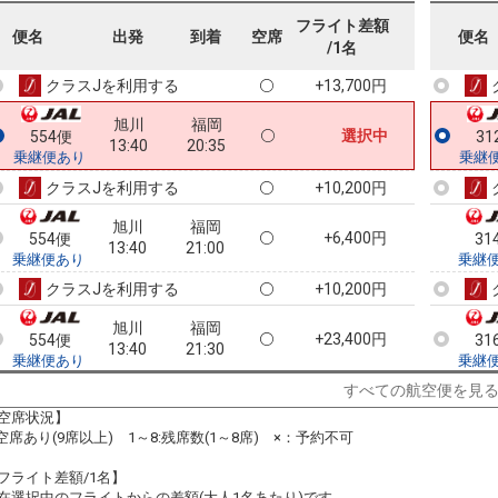
旭川
福岡
フライト差額
+3,500円
554便
31
便名
出発
到着
空席
便名
13:40
19:50
/1名
乗継便あり
乗継
クラスJを利用する
+13,700円
旭川
福岡
選択中
554便
31
13:40
20:35
乗継便あり
乗継
クラスJを利用する
+10,200円
旭川
福岡
+6,400円
554便
31
13:40
21:00
乗継便あり
乗継
クラスJを利用する
+10,200円
旭川
福岡
+23,400円
554便
31
13:40
21:30
乗継便あり
乗継
クラスJを利用する
+10,200円
6
すべての航空便を見
空席状況】
旭川
福岡
:空席あり(9席以上) 1～8:残席数(1～8席) ×：予約不可
4
+6,400円
556便
31
16:25
20:35
乗継便あり
乗継
フライト差額/1名】
クラスJを利用する
+10,200円
在選択中のフライトからの差額(大人1名あたり)です。