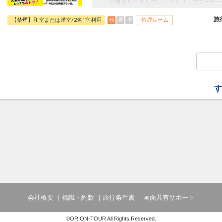
宗像オリジナルブレンドトリップコーヒー
往復の航空券と宿泊がセットになったスタ
フライトと宿泊を自由に組み合わせできる
旅
朝
昼
夕
【禁煙】和室または洋室/2名1室利用
禁煙ルーム
ん周遊旅行にも最適！
旅行期間中の1泊だけの宿泊や延泊・飛び
JALマイレージ会員の方にはフライトマイ
■朝食のご案内
九州の特産食材や郷土料理を取り入れた和
ルインクルーシブスタイルで楽しめます。
じっくり煮込んだ旨みたっぷりの肉に、ポ
す
ルドポーク料理は絶品です。
□時間：07:00～09:30（ラストオーダー09:
■大浴場のご案内
地下1,000ｍから湧き出す自家源泉を使
ホテルの2階に位置しており、広々とした
がりラウンジを完備しております。
□営業時間：15:00～23:00/翌朝06:00～10
■施設使用料のご案内
添い寝幼児（0～6歳の未就学児）は、現地
円（税込）
会社概要
標識・約款
旅行条件書
画面共有サポート
©ORION-TOUR All Rights Reserved.