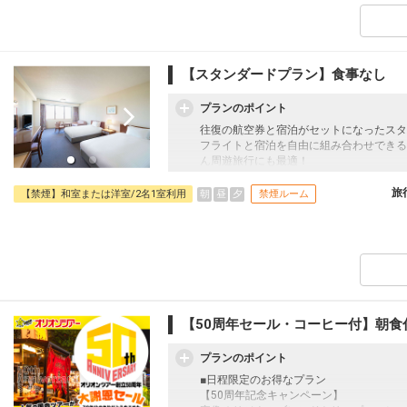
■大浴場のご案内
地下1,000ｍから湧き出す自家源泉を使
ホテルの2階に位置しており、広々とした
がりラウンジを完備しております。
【スタンダードプラン】食事なし
□営業時間：15:00～23:00/翌朝06:00～10:
プランのポイント
■施設使用料のご案内
添い寝幼児（0～6歳の未就学児）は、現地
往復の航空券と宿泊がセットになったスタ
（税込）
フライトと宿泊を自由に組み合わせできる
ん周遊旅行にも最適！
旅行期間中の1泊だけの宿泊や延泊・飛び
JALマイレージ会員の方にはフライトマイ
旅
朝
昼
夕
【禁煙】和室または洋室/2名1室利用
禁煙ルーム
■大浴場のご案内
地下1,000ｍから湧き出す自家源泉を使
ホテルの2階に位置しており、広々とした
がりラウンジを完備しております。
□営業時間：15:00～23:00/翌朝06:00～10
■施設使用料のご案内
【50周年セール・コーヒー付】朝食
添い寝幼児（0～6歳の未就学児）は、現地
円（税込）
プランのポイント
■日程限定のお得なプラン
【50周年記念キャンペーン】